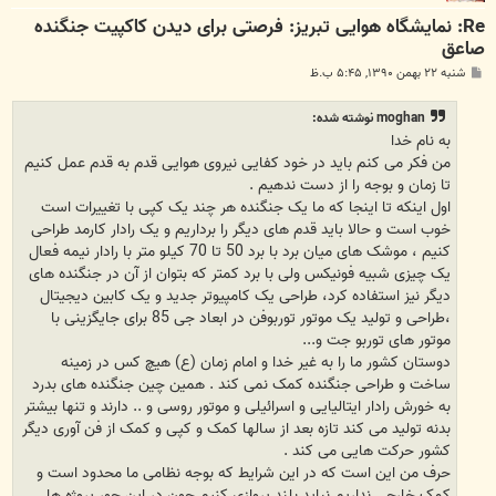
Re: نمایشگاه هوایی تبریز: فرصتی برای دیدن کاکپیت جنگنده
صاعق
پ
شنبه ۲۲ بهمن ۱۳۹۰, ۵:۴۵ ب.ظ
س
ت
moghan نوشته شده:
به نام خدا
من فکر می کنم باید در خود کفایی نیروی هوایی قدم به قدم عمل کنیم
تا زمان و بوجه را از دست ندهیم .
اول اینکه تا اینجا که ما یک جنگنده هر چند یک کپی با تغییرات است
خوب است و حالا باید قدم های دیگر را برداریم و یک رادار کارمد طراحی
کنیم ، موشک های میان برد با برد 50 تا 70 کیلو متر با رادار نیمه فعال
یک چیزی شبیه فونیکس ولی با برد کمتر که بتوان از آن در جنگنده های
دیگر نیز استفاده کرد، طراحی یک کامپیوتر جدید و یک کابین دیجیتال
،طراحی و تولید یک موتور توربوفن در ابعاد جی 85 برای جایگزینی با
موتور های توربو جت و...
دوستان کشور ما را به غیر خدا و امام زمان (ع) هیچ کس در زمینه
ساخت و طراحی جنگنده کمک نمی کند . همین چین جنگنده های بدرد
به خورش رادار ایتالیایی و اسرائیلی و موتور روسی و .. دارند و تنها بیشتر
بدنه تولید می کند تازه بعد از سالها کمک و کپی و کمک از فن آوری دیگر
کشور حرکت هایی می کند .
حرف من این است که در این شرایط که بوجه نظامی ما محدود است و
کمک خارجی نداریم نباید بلند پروازی کنیم چون در این جور پروژه ها