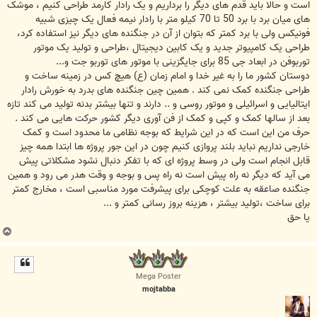
است و حالا باید قدم های دیگر را برداریم و یک رادار کارمد طراحی کنیم ، موشک
های میان برد با برد 50 تا 70 کیلو متر با رادار نیمه فعال یک چیزی شبیه
فونیکس ولی با برد کمتر که بتوان از آن در جنگنده های دیگر نیز استفاده کرد،
طراحی یک کامپیوتر جدید و یک کابین دیجیتال ،طراحی و تولید یک موتور
توربوفن در ابعاد جی 85 برای جایگزینی با موتور های توربو جت و...
دوستان کشور ما را به غیر خدا و امام زمان (ع) هیچ کس در زمینه ساخت و
طراحی جنگنده کمک نمی کند . همین چین جنگنده های بدرد به خورش رادار
ایتالیایی و اسرائیلی و موتور روسی و .. دارند و تنها بیشتر بدنه تولید می کند تازه
بعد از سالها کمک و کپی و کمک از فن آوری دیگر کشور حرکت هایی می کند .
حرف من این است که در این شرایط که بوجه نظامی ما محدود است و کمک
خارجی نداریم نباید بلند پروازی کنیم چون در این جور پروژه ها ابتدا همه چیز
قابل انجام است ولی در وسط پروژه ای که با تفکر دنبال نشود مشکلاتی پیش
می آید که دیگر نه راه پیش است نه راه پس و بوجه و وقت هدر می رود و همین
جنگنده صاعقه به علت کوچکی برای پیشرفت مورد مناسبی است ، مخارج کمتر
برای ساخت ،تولید بیشتر ، هزینه بروز رسانی کمتر و ...
یا حق
ب
ا
ل
ا
Mega Poster
mojtabba