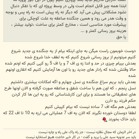
ابتدا همه چیز قابل انجام است ولی در وسط پروژه ای که با تفکر دنبال
نشود مشکلاتی پیش می آید که دیگر نه راه پیش است نه راه پس و بوجه
و وقت هدر می رود و همین جنگنده صاعقه به علت کوچکی برای
پیشرفت مورد مناسبی است ، مخارج کمتر برای ساخت ،تولید بیشتر ،
هزینه بروز رسانی کمتر و ...
یا حق
دوست خوبمون راست میگن به جای اینکه بیام از یه جنگنده ی جدید شروع
کنیم میتونیم از بروز رسانی شروع کنیم که به لطف خدا شروع شده
بعدش بییام چیزی در حد و اندا زه ی اف 7 و یا اف 5 رو کپی کنیم که اونم شده
حالا وقتش شده که رادار های جدید رو با اون ها آزمایش کنیم که انقاری اونهم
شده
بعدش باید بریم سراغ جنگنده ی نسل چهارم و اگه امکانات بیشتری داشتیم
نسل پنجم ، که اون هم با ساخت شفق و صاعقه صورت گرفته و الان اونها طرح
های تحقیقاتی ما هستند و برای این کارشناسانی که رو یه این ها کار کردن
حکم فرزند رو دارن
بعدش هم مگه اف 7 ساده نیست که بیام کپیش کنیم
لطفا دوستان خورده نگیرند که الان یه اف 7 عملیاتی می ارزه به 10 تا اف 22 که
باید خاک بخورند
در اخر الزمان که مجال نظاره نیست - جز راه پاک علی راه و چاره نیست
باید سر عدویه سید علی را برید و گفت - در کار خیر حاجت هیچ استخاره نیست