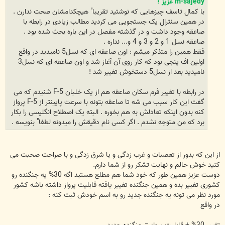
m-sajedy
عزیز
؛
با کمال تاسف چیزهایی که نوشتید تقریبا" هیچکدامشان صحت ندارن .
در همین سنترال یک جستجویی می کردید مطالب زیادی در رابطه با
صاعقه وجود داشت و در گذشته مفصل در این باره بحث شده بود .
صاعقه نسل 1 و 2 و 3 و 4 و... نداره .
فقط همین را متذکر میشم : اون صاعقه ای که نسل5 نامیدید در واقع
اولین اف پنجی بود که کار روی آن آغاز شد و اون صاعقه ای که نسل3
نامیدید بعد از نسل5 دستخوش تغییر شد !
در رابطه با تغییر فرم سکان صاعقه هم از یک خلبان F-5 شنیدم که می
گفت این کار سبب می شه تا صاعقه بتونه با سرعت پایینتر از F-5 پرواز
کنه بدون اینکه تعادلش به هم بخوره . البته یک اصطلاح انگلیسی را بکار
برد که من متوجه نشدم . اگر کسی نام دقیقش را میدونه لطفا" بنویسه .
از این که بدور از تعصبات و غرب زدگی و یا شرق زدگی و با صراحت صحبت می
کنید خوش حالم و نهایت تشکر رو از شما دارم.
دوست عزیز همین طور که خود شما هم مطلع هستید اگه 30% یه جنگنده رو
کشوری تغییر بده و همین جنگنده تغییر یافته قابلیت پرواز داشته باشه کشور
مورد نظر می تونه یه جنگنده جدید رو به اسم خودش ثبت کنه :
در واقع