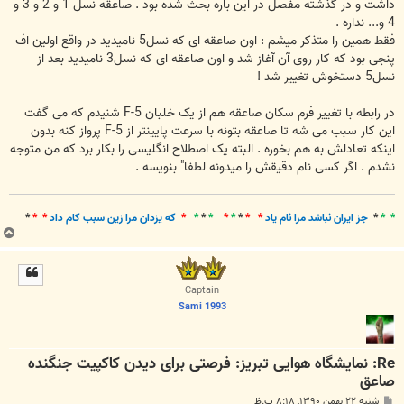
داشت و در گذشته مفصل در این باره بحث شده بود . صاعقه نسل 1 و 2 و 3 و
4 و... نداره .
فقط همین را متذکر میشم : اون صاعقه ای که نسل5 نامیدید در واقع اولین اف
پنجی بود که کار روی آن آغاز شد و اون صاعقه ای که نسل3 نامیدید بعد از
نسل5 دستخوش تغییر شد !
در رابطه با تغییر فرم سکان صاعقه هم از یک خلبان F-5 شنیدم که می گفت
این کار سبب می شه تا صاعقه بتونه با سرعت پایینتر از F-5 پرواز کنه بدون
اینکه تعادلش به هم بخوره . البته یک اصطلاح انگلیسی را بکار برد که من متوجه
نشدم . اگر کسی نام دقیقش را میدونه لطفا" بنویسه .
* *
*
جز ايران نباشد مرا نام ياد
* *
*
*
*
*
*
*
*
که يزدان مرا زين سبب کام داد
* *
*
ب
ا
ل
ا
Captain
Sami 1993
Re: نمایشگاه هوایی تبریز: فرصتی برای دیدن کاکپیت جنگنده
صاعق
پ
شنبه ۲۲ بهمن ۱۳۹۰, ۸:۱۸ ب.ظ