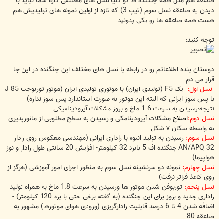
صاعقه هم مثل همه جنگنده ها تو دنیا نسل های مختلفی داره شما نباید با
دیدن یه صاعقه نسل سوم (تیپ 3) که تازه از اولین نمونه های تولیدیش هم
هست همه صاعقه ها رو یکی پدونید
توجه کنید:
دوستان بنده اطلاعاتم رو در رابطه با نسل های مختلف این جنگنده در این جا
قرار می دم
نسل اول:
یک F5 (تولیدی ایران) با موتوری تولیدی ایران (موتور توربوجت J 85
با پس سوز ایرانی که البته این موتور به صورت استاندارد پس سوز نداره)
نتیجه:رسیدن به سرعت 1.6 ماخ و بروز مشکلات آیرودینامیکی
نسل دوم:
اصلاح
مشکلات آیرودینامکی و رسیدن به سطح مطلوبی از مانورپذیری
به واسطه سکان v شکل
نسل سوم:
رسیدن به تولید انبوه با راداری ایرانی (مهندسی معکوس روی رادار
AN/APQ 32 جنگنده اف 5 بابرد 32 کیلومتر- افزایش 20 سانتی طول رادار و نوز
هواپیما)
نسل چهارم:
نمونه دو سرنشینه نسل سوم به منظور اجرای امور آموزشی (هرگز از
روی کاغذ فراتر نرفت)
نسل پنجم:
توربوفن شدن موتور ها ورسیدن به سرعت 1.8 ماخ به همراه تولید
راداری جدید و بروز برای این جنگنده (به گفته برخی حتی با برد 120 کیلومتر) -
اضافه شدن 4 تا 6 درصد قابلیت رادارگریزی (ورودی هوای موتورها) مشهور به
صاعقه 80