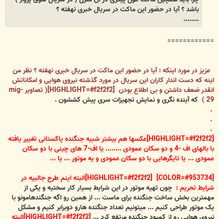
باشد ؟
آیا در حضور این ماکت در سریال خبری نهفته ؟
........
============
عزیز در مورد اینکه : آیا در حضور این ماکت در سریال خبری نهفته ؟ نظر من
اینه که دست اندار کاران این سریال در مورد گذشته نیروی هوایی و امکاناتش
انقدر ضعف داشتن و بی اطلاع بودن [HIGHLIGHT=#f2f2f2]( تصاویر mig-
29 )
که آینده نگری و نمایش تجهیزات سری پیش کششون .
.
.
.
[HIGHLIGHT=#f2f2f2]عکسها هم بیشتر شبیه جنگنده پاکستانی تغییر یافته
با بالهای اف -4 و دو سکان عمودی ........ یا اف-7 های چینی با دو سکان
عمودی ... یا تایگرهایی با دو سکان عمودی و یه موتور ... یا ...
[COLOR=#953734] [HIGHLIGHT=#f2f2f2]البته اینم طرح جالبیه در
شرایط تحریم :
چون تهیه موتور در این شرایط بسیار کار سختیه و یکی از
مهمترین بخش ساخت جنگنده برای ماست ... از همین رو اگه جنگندهامونو با
یک موتور طراحی کنیم ... میتونیم تعداد جنگنده هارو دوبرابر کنیم و مشکل
نیروی هوایی رو از کمبود جنگنده مرتفع کرد ...
[HIGHLIGHT=#f2f2f2]البته