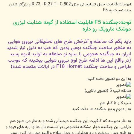
ابهامات:قابلیت حمل تسلیحاتی مثل:R 73 - R 27 T - C 802 و بزرگتر شدن
بنده نسبت به F5
توجه:جنگنده F5 قابلیت استفاده از گونه هدایت لیزری
موشک مارویک رو داره
باید بگم که صاعقه و آذرخش طرح های تحقیقاتی نیروی هوایی
به منظور ساخت جنگنده بومی بودن که خب به دلیل نیاز شدید
ایران به جنگنده هجومی با سازه نو صاعقه به تولید انبوه رسید
(در واقع این ها ادامه طرح اوج نیروی هوایی پیشینه که موجب
طراحی و ساخت جنگنده F18 Hornet در ایالات متحده شده)
به این دو تصویر دقت کنید:
صائقه تیپ 5 (تصویر بالایی)
تیپ 3 و 5 کنار هم
به رادموم و نوز جنگنده ها دقت کنید
به نظر نمیرسه که کاکپیت این جنگنده دیجیتالی شده و به نظر من هنوز هم
طراحی این چنگنده دچار مشکله بخصوص در قسمت بال ها و ارابه های فرود و
به طبع حمل سوخت و برد عملیاتی و حمل سلاح و البته محل قرارگیری توپ