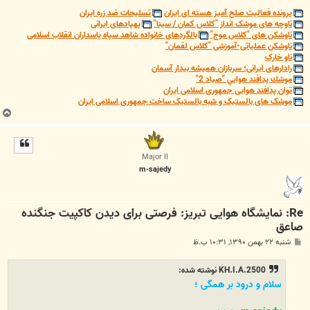
پرونده فعالیت صلح آمیز هسته ای ایران
تسلیحات ضد زره ایران
ناوچه های موشک انداز "کلاس کمان / سینا"
پهپادهای ایرانی
ناوشکن های "کلاس موج"
بالگردهای خانواده شاهد سپاه پاسداران انقلاب اسلامی
ناوشکن عملیاتی-آموزشی "کلاس لقمان"
ناو خارک
رادارهای ایرانی؛ سربازان همیشه بیدار آسمان
موشك پدافند هوايي "صياد 2"
توان پدافند هوایی جمهوری اسلامی ایران
موشک های بالستیک و شبه بالستیک ساخت جمهوری اسلامی ایران
ب
ا
ل
ا
Major II
m-sajedy
Re: نمایشگاه هوایی تبریز: فرصتی برای دیدن کاکپیت جنگنده
صاعق
پ
شنبه ۲۲ بهمن ۱۳۹۰, ۱۰:۳۱ ب.ظ
س
ت
KH.I.A.2500 نوشته شده:
سلام و درود بر همگی ؛