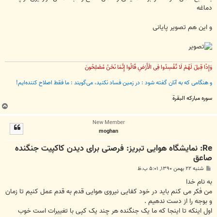
دماغه
و این هم تصویر پایانی
وَإِذَا قِیلَ لَهُمْ لَا تُفْسِدُوا فِی الْأَرْضِ قَالُوا إِنَّمَا نَحْنُ مُصْلِحُونَ
و هنگامی که به آنان گفته شود : در زمین فساد نکنید، می‌گویند : ما فقط اصلاح‌ کننده‌ایم!
سوره مبارکه البقرة
ب
ا
New Member
ل
moghan
ا
Re: نمایشگاه هوایی تبریز: فرصتی برای دیدن کاکپیت جنگنده
صاعق
پ
شنبه ۲۲ بهمن ۱۳۹۰, ۵:۰۱ ب.ظ
س
ت
به نام خدا
من فکر می کنم باید در خود کفایی نیروی هوایی قدم به قدم عمل کنیم تا زمان
و بوجه را از دست ندهیم .
اول اینکه تا اینجا که ما یک جنگنده هر چند یک کپی با تغییرات است خوب