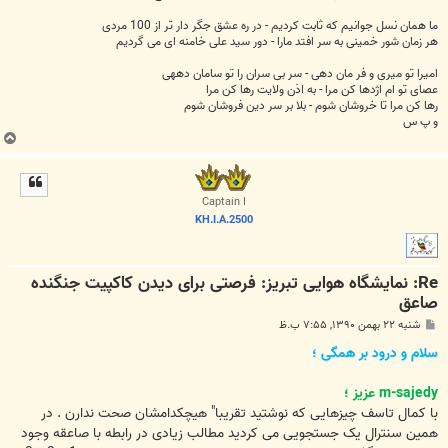
ما همان نسل جوانیم که ثابت کردیم - در ره عشق جگر دار تر از 100 مردی
هر زمان شور خمینی به سر افتد مارا - دور سید علی خامنه ای می گردیم
امیرا تو میری و فر مان دهی - سر بی سران را تو سامان دههی
عصای تو ام اژدها کن مرا - به اذن ولایت رها کن مرا
رها کن مرا تا خروشان شوم - بلا بر سر دین فروشان شوم
و پ س
ب
ا
ل
ا
Captain I
KH.I.A.2500
Re: نمایشگاه هوایی تبریز: فرصتی برای دیدن کاکپیت جنگنده
صاعق
پ
شنبه ۲۲ بهمن ۱۳۹۰, ۷:۵۵ ب.ظ
س
ت
سلام و درود بر همگی ؛
m-sajedy
عزیز
؛
با کمال تاسف چیزهایی که نوشتید تقریبا" هیچکدامشان صحت ندارن . در
همین سنترال یک جستجویی می کردید مطالب زیادی در رابطه با صاعقه وجود