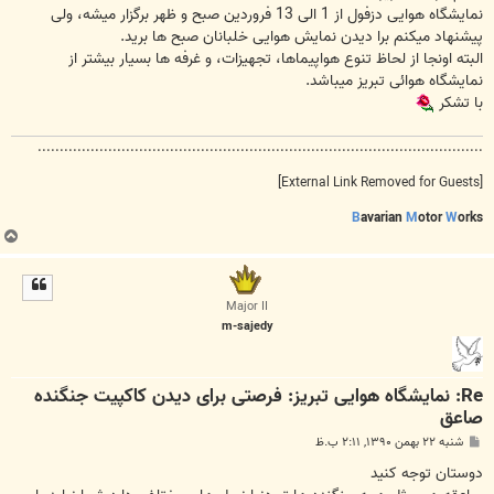
نمایشگاه هوایی دزفول از 1 الی 13 فروردین صبح و ظهر برگزار میشه، ولی
پیشنهاد میکنم برا دیدن نمایش هوایی خلبانان صبح ها برید.
البته اونجا از لحاظ تنوع هواپیماها، تجهیزات، و غرفه ها بسیار بیشتر از
نمایشگاه هوائی تبریز میباشد.
با تشکر
.....................................................................................................
[External Link Removed for Guests]
B
avarian
M
otor
W
orks
ب
ا
ل
ا
Major II
m-sajedy
Re: نمایشگاه هوایی تبریز: فرصتی برای دیدن کاکپیت جنگنده
صاعق
پ
شنبه ۲۲ بهمن ۱۳۹۰, ۲:۱۱ ب.ظ
س
ت
دوستان توجه کنید