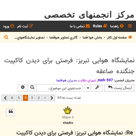
مرکز انجمنهای تخصصی
راهنما
Rules
تماس با ما
ثبت نام
ورود
ج
صفحه اول تالار
بخش هوا فضا
گالري تصاوير هوافضا
تصاوير نمايشگاههاي هوايي
س
ت
نمایشگاه هوایی تبریز: فرصتی برای دیدن کاکپیت
ج
جنگنده صاعقه
و
مدیران انجمن:
moh-597
,
شوراي نظارت
,
مديران هوافضا
جستجو
جستجوی پیشر
ارسال پست
4
تعداد پست ها:63
6
5
3
2
1
قبلی
بعدی
Major II
shadro
Re: نمایشگاه هوایی تبریز: فرصتی برای دیدن کاکپیت