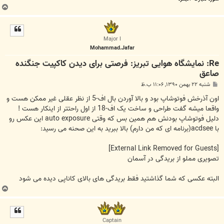
ب
ا
ل
ا
Major I
Mohammad.Jafar
Re: نمایشگاه هوایی تبریز: فرصتی برای دیدن کاکپیت جنگنده
صاعق
پ
شنبه ۲۲ بهمن ۱۳۹۰, ۱۱:۰۶ ب.ظ
س
ت
اون آذرخش فوتوشاپ بود و بالا آوردن بال اف-5 از نظر عقلی غیر ممکن هست و
واقعا میشه گفت طراحی و ساخت یک اف-18 از اول راحتتر از اینکار هست !
دلیل فوتوشاپ بودنش هم همین بس که وقتی auto exposure این عکس رو
با acdsee(برنامه ای که من دارم) بالا ببرید به این صحنه می رسید:
[External Link Removed for Guests]
تصویری مملو از بریدگی در آسمان
البته عکسی که شما گذاشتید فقط بریدگی های بالای کاناپی دیده می شود
ب
ا
ل
ا
Captain