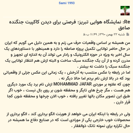
Sami 1993
Re: نمایشگاه هوایی تبریز: فرصتی برای دیدن کاکپیت جنگنده
صاعق
پ
شنبه ۲۲ بهمن ۱۳۹۰, ۱۱:۴۹ ب.ظ
س
ت
من همیشه بر اساس واقعیات حرف می زنم و به همین دلیل می گویم که ایران
در حال حاضر توانایی تکمیل پروژه صاعقه را دارد و همینطور با دستاوردهای یک
سال اخیر به ویژه در حوزه الکترونیک و رادار می تواند آن به اندازه ای تجهیز و
مدرن کرده و از آن یک جنگنده سبک ساخت و البته ازش هم انتظار توانایی یک
جنگنده سبک را داشت نه بیشتر .
اما در رابطه با عکس منتسب به آذرخش ، یک زمانی این عکس جزئی از واقعیاتی
بود که در بالا ازش نام بردم اما حالا دیگر نه .
چون که علاوه بر موردی MOHAMMAD JAFAR ازش نام برد یک مورد دیگری
هم هست ، مگر چرخ های تایگر و محفظه شون بر روی بال نیست ، خوب اگر
طبق این تصویر مکان بالها تغییر یافته ، خوب الان چرخها و محفظه شون کجا
قرار دارن .
ولی در رابطه با اینکه ایران می خواهد از هورنت الگو برداری کند ، الگو برداری از
محصولات خوب خارجی یکی از مورادی است که در صنایع دفاع ما همیشه در
حال تکراره برای نمونه تانک ذوالفقار .