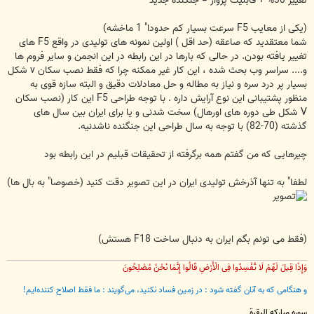
تغییر 30% + قابلیت پرواز = جنگنده جدید
(یکی از معایب F5 سرعت بسیار کم حدودا" 1 ماخشه)
شما معتقدید که صاعقه (حد اقل ) اولین نمونه های تولیدی در واقع F5 های
تغییر یافته بودن. در حالی که بارها در این رابطه در این انجمن و سایر فروم ها
و.... سراسر وب بحث شده ، این کار غیر ممکنه چرا که فقط نصب سکان v شکل
بسیار پر درد سره و نیاز به مطاله و حل معادلات دقیق و البته سازه قوی به
منظور پشتیبانی این نوع آرایش داره . با توجه طراحی F5 این کار (نصب سکان
V شکل طی دوره های اورهال) سخت شدنی و یا برای ایران بین سال های
گذشته (70-82) با توجه به سال طراحی این جنگنده ناشدنیه.
چیرهایی که من گفتم همه برگرفته از تحقیقات قبلیم در این رابطه بود
لطفا" به تنها آذرخش تولیدی ایران در این تصویر دقت کنید (خصوصا" به بال ها)
(فقط می تونم بگم ایران به دنبال ساخت F18 هستش)
وَإِذَا قِیلَ لَهُمْ لَا تُفْسِدُوا فِی الْأَرْضِ قَالُوا إِنَّمَا نَحْنُ مُصْلِحُونَ
و هنگامی که به آنان گفته شود : در زمین فساد نکنید، می‌گویند : ما فقط اصلاح‌ کننده‌ایم!
سوره مبارکه البقرة