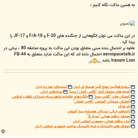
به همین ماکت نگاه کنیم :
در این ماکت می توان الگوهایی از جنگنده های F-20 و F/A-18 و JF-17 را
پیدا کرد
.
علاوه بر احتمال بنده مبنی متعلق بودن این ماکت به پروزه صاعقه 80 ، برخی در
aerospacetalk.ir احتمال داده اند که این ماکت شاید متعلق به FB-44
Iranain Lion باشد
پرونده فعالیت صلح آمیز هسته ای ایران
تسلیحات ضد زره ایران
ناوچه های موشک انداز "کلاس کمان / سینا"
پهپادهای ایرانی
ناوشکن های "کلاس موج"
بالگردهای خانواده شاهد سپاه پاسداران انقلاب اسلامی
ناوشکن عملیاتی-آموزشی "کلاس لقمان"
ناو خارک
رادارهای ایرانی؛ سربازان همیشه بیدار آسمان
موشك پدافند هوايي "صياد 2"
توان پدافند هوایی جمهوری اسلامی ایران
موشک های بالستیک و شبه بالستیک ساخت جمهوری اسلامی ایران
ب
ا