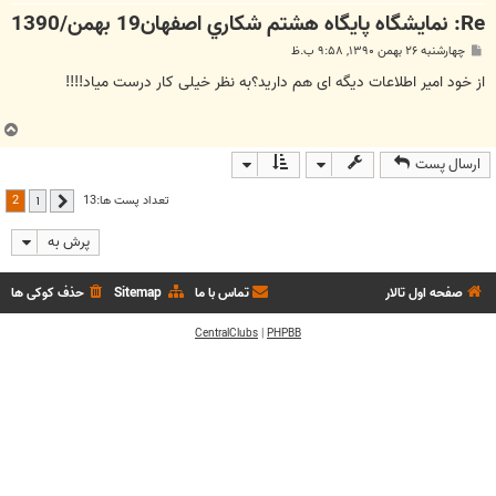
Re: نمايشگاه پايگاه هشتم شكاري اصفهان19 بهمن/1390
پ
چهارشنبه ۲۶ بهمن ۱۳۹۰, ۹:۵۸ ب.ظ
س
ت
از خود امیر اطلاعات دیگه ای هم دارید؟به نظر خیلی کار درست میاد!!!!
ب
ا
ارسال پست
ل
ا
2
تعداد پست ها:13
1
قبلی
پرش به
صفحه اول تالار
تماس با ما
Sitemap
حذف کوکی ها
CentralClubs
|
PHPBB