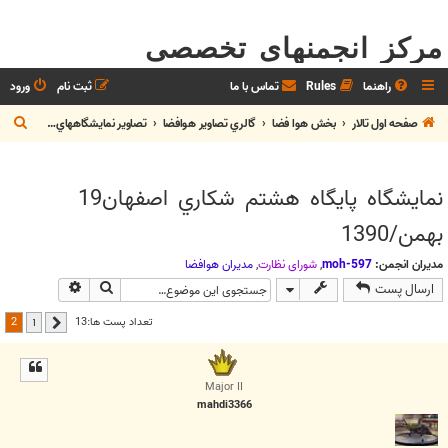
مرکز انجمنهای تخصصی
راهنما
Rules
تماس با ما
ثبت نام
ورود
ج
صفحه اول تالار
بخش هوا فضا
گالري تصاوير هوافضا
تصاوير نمايشگاههاي هوايي
س
ت
نمايشگاه پايگاه هشتم شكاري اصفهان19
ج
بهمن/1390
و
مدیران انجمن:
moh-597
,
شوراي نظارت
,
مديران هوافضا
جستجو
جستجوی پیش
ارسال پست
2
تعداد پست ها:13
1
قبلی
Major II
mahdi3366