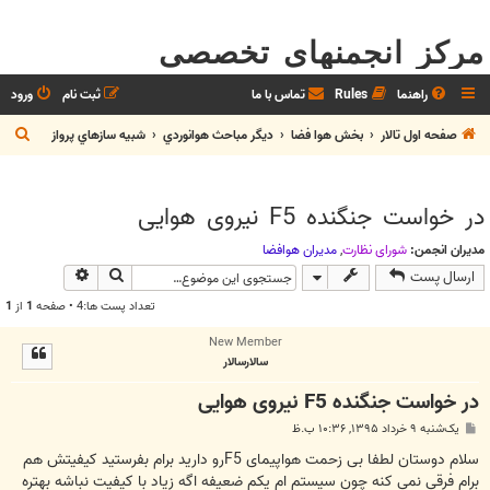
مرکز انجمنهای تخصصی
راهنما
Rules
تماس با ما
ثبت نام
ورود
ج
صفحه اول تالار
بخش هوا فضا
ديگر مباحث هوانوردي
شبيه سازهاي پرواز
س
ت
در خواست جنگنده F5 نیروی هوایی
ج
و
مدیران انجمن:
شوراي نظارت
,
مديران هوافضا
جستجو
جستجوی پیش
ارسال پست
تعداد پست ها:4 • صفحه
1
از
1
New Member
سالارسالار
در خواست جنگنده F5 نیروی هوایی
پ
یک‌شنبه ۹ خرداد ۱۳۹۵, ۱۰:۳۶ ب.ظ
س
ت
سلام دوستان لطفا بی زحمت هواپیمای F5رو دارید برام بفرستید کیفیتش هم
برام فرقی نمی کنه چون سیستم ام یکم ضعیفه اگه زیاد با کیفیت نباشه بهتره