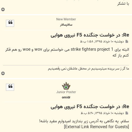
با تشکر
ب
ا
New Member
ل
سالارسالار
ا
Re: در خواست جنگنده F5 نیروی هوایی
پ
دوشنبه ۱۰ خرداد ۱۳۹۵, ۱:۵۸ ب.ظ
س
ت
البته برای strike fighters project 1 می خواستم برای wov و woe رو هم فکر
کنم باز که
ما گر ز سر بریده میترسیدیم در محفل عاشقان نمی رقصیدیم
ب
ا
ل
ا
Junior Poster
omidr
Re: در خواست جنگنده F5 نیروی هوایی
پ
دوشنبه ۱۰ خرداد ۱۳۹۵, ۵:۲۰ ب.ظ
س
ت
سلام. یه نگاهی به آدرس زیر بندازید امیدوارم مفید باشه!
[External Link Removed for Guests]