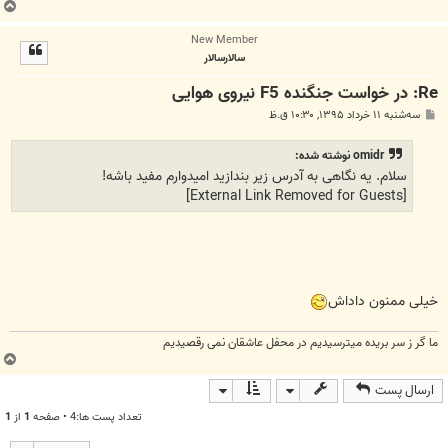
ب
ا
New Member
ل
سالارسالار
ا
Re: در خواست جنگنده F5 نیروی هوایی
پ
سه‌شنبه ۱۱ خرداد ۱۳۹۵, ۱۰:۳۰ ق.ظ
س
ت
omidr نوشته شده:
سلام. یه نگاهی به آدرس زیر بندازید امیدوارم مفید باشه!
[External Link Removed for Guests]
خیلی ممنون داداش
ما گر ز سر بریده میترسیدیم در محفل عاشقان نمی رقصیدیم
ب
ا
ارسال پست
ل
ا
تعداد پست ها:4 • صفحه
1
از
1