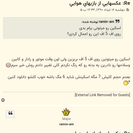
Re: عکسهايي از بازيهاي هوايي
پ
دوشنبه ۱۶ خرداد ۱۳۹۰, ۱۲:۴۴ ب.ظ
س
ت
ramin-am نوشته شده:
اسکین رو میتونی برام بدی
روی اف 5 اف این رو اعمال کردی؟
اسکین رو میتونین روی اف 5 اف بریزین ولی اون وقت موتور و رادار و کابین
وسلاحها رو نادرین یه بدنه رو که رنگ نکردم کلی تغییر دادم روش خیر سرم
بعدم حجم کلیش 7 مگه اسکینش شاید 6 مگ باشه خوب کلشو دانلود کنین
[External Link Removed for Guests]
ب
ا
ل
ا
Major
ramin-am