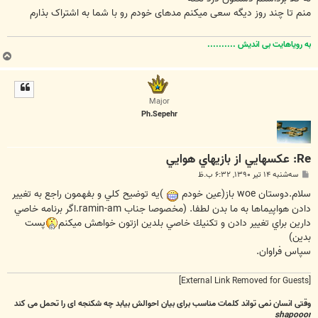
منم تا چند روز دیگه سعی میکنم مدهای خودم رو با شما به اشتراک بذارم
به رویاهایت بی اندیش ..........
ب
ا
ل
ا
Major
Ph.Sepehr
Re: عکسهايي از بازيهاي هوايي
پ
سه‌شنبه ۱۴ تیر ۱۳۹۰, ۶:۳۲ ب.ظ
س
ت
سلام.دوستان woe باز(عين خودم
)يه توضيح كلي و بفهمون راجع به تغيير
دادن هواپيماها به ما بدن لطفا. (مخصوصا جناب ramin-am.اگر برنامه خاصي
دارين براي تغيير دادن و تكنيك خاصي بلدين ازتون خواهش ميكنم
پست
بدين)
سپاس فراوان.
[External Link Removed for Guests]
وقتی انسان نمی تواند کلمات مناسب برای بیان احوالش بیابد چه شکنجه ای را تحمل می کند
shapooor