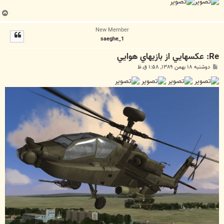
ب
ا
New Member
ل
saeghe_1
ا
Re: عکسهايي از بازيهاي هوايي
پ
دوشنبه ۱۸ بهمن ۱۳۸۹, ۱:۵۸ ق.ظ
س
ت