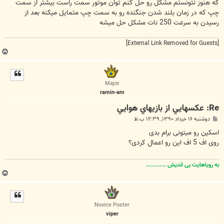
که هنوز نتونستم مشکل رو حل کنم توان موتور سمت راست بیشتر از سمت
چپ که در زمان بلند شدن جنگنده رو به سمت چپ متمایل میکنه بعد از
رسیدن به سرعت 250 نات مشکل حل میشه
[External Link Removed for Guests]
ب
ا
ل
ا
Major
ramin-am
Re: عکسهايي از بازيهاي هوايي
پ
دوشنبه ۱۶ خرداد ۱۳۹۰, ۱۲:۳۹ ب.ظ
س
ت
اسکین رو میتونی برام بدی
روی اف 5 اف این رو اعمال کردی؟
به رویاهایت بی اندیش ..........
ب
ا
ل
ا
Novice Poster
viper