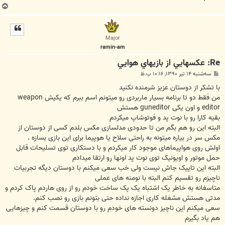
ب
ا
ل
ا
Major
ramin-am
Re: عکسهايي از بازيهاي هوايي
پ
سه‌شنبه ۱۴ تیر ۱۳۹۰, ۱۰:۱۶ ب.ظ
س
ت
با تشکر از دوستان عزیز شرمنده نکنید
من فقط دو تا برنامه بسیار ماربردی رو میتونم اسم ببرم که یکیش weapon
editor و اون یکی guneditor هستش
بقیه کارا رو با نوت پد و فوتوشاپ میکردم
البته این رو هم بگم من تا حدودی مدلسازی مکس بلدم کسی از دوستان از
مکس سر در بیاره میتونه به راحتی سلاح یا هوپیما برای این بازی بسازه .
اولش روی هواپیماهای موجود کار میکردم و با دستکاری توی تسلیحات قابل
حمل موتور و اویونیک توی نوت پد اونها رو ارتقا میدادم
البته این تاپیک جاش نیست ولی خب سعی میکنم با دوستان دیگه تجربیات
ناچیزم رو تقسیم کنم البته با نومنه های عملی
متاسفانه به خاطر یک اشتباه یک پک ساخت خودم رو از روی هاردم پاک کردم و
مدتی هستش مشغله کاری اجازه نداده حتی بتونم بازی رو نصب کنم.
سعی میکنم این ناچیز دونسته های خودم رو با دوستان قسمت کنم و چیزهایی
هم یاد بگیرم