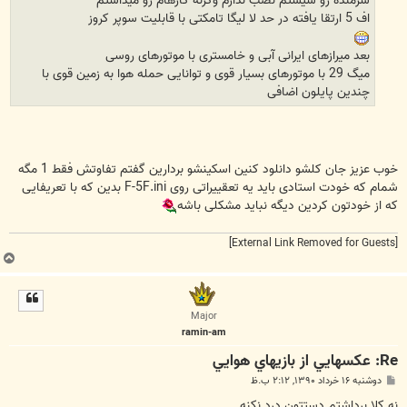
شرمنده رو سیستم نصب ندارم وگرنه کارهام رو میذاشتم
اف 5 ارتقا یافته در حد لا لیگا تامکتی با قابلیت سوپر کروز
بعد میرازهای ایرانی آبی و خامستری با موتورهای روسی
میگ 29 با موتورهای بسیار قوی و توانایی حمله هوا به زمین قوی با
چندین پایلون اضافی
خوب عزیز جان کلشو دانلود کنین اسکینشو بردارین گفتم تفاوتش فقط 1 مگه
شمام که خودت استادی باید یه تعقییراتی روی F-5F.ini بدین که با تعریفایی
که از خودتون کردین دیگه نباید مشکلی باشه
[External Link Removed for Guests]
ب
ا
ل
ا
Major
ramin-am
Re: عکسهايي از بازيهاي هوايي
پ
دوشنبه ۱۶ خرداد ۱۳۹۰, ۲:۱۲ ب.ظ
س
ت
نه کلا برداشتم دستتون درد نکنه