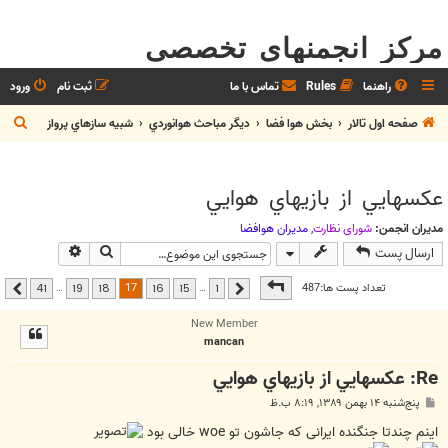
مرکز انجمنهای تخصصی
راهنما
Rules
تماس با ما
ثبت نام
ورود
ج
صفحه اول تالار
بخش هوا فضا
ديگر مباحث هوانوردي
شبيه سازهاي پرواز
س
ت
عکسهايي از بازيهاي هوايي
ج
و
مدیران انجمن:
شوراي نظارت
,
مديران هوافضا
جستجو
جستجوی پیشر
ارسال پست
صفحه
17
از
41
17
تعداد پست ها:487
…
…
41
19
18
16
15
1
قبلی
بعدی
New Member
mancan
Re: عکسهايي از بازيهاي هوايي
پ
پنج‌شنبه ۱۴ بهمن ۱۳۸۹, ۸:۱۹ ب.ظ
س
ت
اینم چندتا جنگنده ایرانی که جاشون تو woe خالی بود