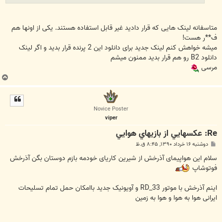
متاسفانه لینک هایی که قرار دادید غیر قابل استفاده هستند. یکی از اونها هم
ف**ر هست!
میشه خواهش کنم لینک جدید برای دانلود این 2 پرنده قرار بدید و اگر لینک
دانلود B2 رو هم قرار بدید ممنون میشم
مرسی
ب
ا
ل
ا
Novice Poster
viper
Re: عکسهايي از بازيهاي هوايي
پ
دوشنبه ۱۶ خرداد ۱۳۹۰, ۸:۴۵ ق.ظ
س
ت
سلام این هواپیمای آذرخش از شیرین کاریای خودمه بازم دوستان بگن آذرخش
فوتوشاپ
اینم آذرخش با موتور RD_33 و آویونیک جدید باامکان حمل تمام تسلیحات
ایرانی هوا به هوا و هوا به زمین