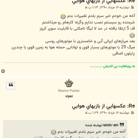
Re: عکسهايي از بازيهاي هوايي
پ
دوشنبه ۱۶ خرداد ۱۳۹۰, ۱:۱۳ ب.ظ
س
ت
آخه من خودم خیر سرم بلدم تغییرات بدم
شرمنده رو سیستم نصب ندارم وگرنه کارهام رو میذاشتم
اف 5 ارتقا یافته در حد لا لیگا تامکتی با قابلیت سوپر کروز
بعد میرازهای ایرانی آبی و خامستری با موتورهای روسی
میگ 29 با موتورهای بسیار قوی و توانایی حمله هوا به زمین قوی با چندین
پایلون اضافی
به رویاهایت بی اندیش ..........
ب
ا
ل
ا
Novice Poster
viper
Re: عکسهايي از بازيهاي هوايي
پ
دوشنبه ۱۶ خرداد ۱۳۹۰, ۱:۲۹ ب.ظ
س
ت
ramin-am نوشته شده:
آخه من خودم خیر سرم بلدم تغییرات بدم