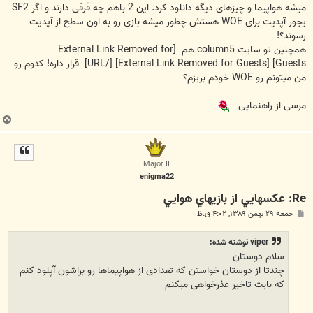
میشه هواپیما و چیزهای دیگه دانلود کرد. این 2 باهم چه فرقی دارند و اگر SF2
یجور آپدیت برای WOE هستش چطور میشه بازی رو به اون سطح از آپدیت
رسوند؟!
همچنین تو سایت column5 هم
[External Link Removed for
Guests]
[External Link Removed for Guests]
[/URL] قرار داره! کدوم رو
من میتونم رو WOE خودم بریزم؟
مرسی از راهنمایی
ب
ا
ل
ا
Major II
enigma22
Re: عکسهايي از بازيهاي هوايي
پ
جمعه ۲۹ بهمن ۱۳۸۹, ۴:۰۲ ق.ظ
س
ت
viper نوشته شده:
سلام دوستان
چندتا از دوستان خواستن که تعدادی از هواپیماها رو براشون آپلود کنم
که بابت تاخیر عذرخواهی میکنم