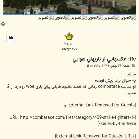
ب
ا
ل
ا
Major II
enigma22
Re: عکسهايي از بازيهاي هوايي
پ
جمعه ۲۹ بهمن ۱۳۸۹, ۳:۱۷ ق.ظ
س
ت
سلام
یه سوال برام پیش اومده
تو سایت combatace زمانی که قصد دانلود فایلی برای بازی woe رودارم از 2
مسیر
[External Link Removed for Guests]
و
[URL=http://combatace.com/files/category/409-strike-fighters-1-
series-by-thirdwire/]
[External Link Removed for Guests]
[/URL]