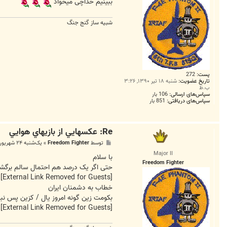
ببینیم خداچی میخواد
شبیه ساز گنج جنگ
پست:
272
تاریخ عضویت:
شنبه ۱۸ تیر ۱۳۹۰, ۳:۲۶
ب.ظ
سپاس‌های ارسالی:
106 بار
سپاس‌های دریافتی:
851 بار
Re: عکسهايي از بازيهاي هوايي
پ
توسط
Freedom Fighter
»
یک‌شنبه ۲۴ شهریور ۱۳۹۲, ۸:۴۶ ب.ظ
س
Major II
ت
با سلام
Freedom Fighter
حتی اگر یک درصد هم احتمال سالم برگشت
[External Link Removed for Guests]
خطاب به دشمنان ایران
بکومت زین گونه امروز یال / کزین پس نبیند
[External Link Removed for Guests]