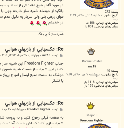
در مورد قاهر هیچ اطلاعاتی از ابعاد و 
بالگرد از حوصله شبیه ساز خارجه چون با 
پست:
272
تاریخ عضویت:
شنبه ۱۸ تیر ۱۳۹۰, ۳:۲۶
قوای زرهی بلی ولی سرباز به دلیل عدم سا
ب.ظ
در خدمتم
سپاس‌های ارسالی:
106 بار
سپاس‌های دریافتی:
851 بار
شبیه ساز گنج جنگ
Re: عکسهايي از بازيهاي هوايي
پ
توسط
mz15
»
چهارشنبه ۳۰ مرداد ۱۳۹۲, ۲:۲۱ ب.ظ
س
Rookie Poster
ت
جناب dom Fighter
mz15
پست:
40
موشک به سمت منبع ارسال امواج پرواز می
تاریخ عضویت:
پنج‌شنبه ۷ مهر ۱۳۹۰, ۷:۴۶
ب.ظ
با تشکر
سپاس‌های ارسالی:
1118 بار
سپاس‌های دریافتی:
155 بار
Re: عکسهايي از بازيهاي هوايي
پ
توسط
Freedom Fighter
»
چهارشنبه ۳۰ مرداد ۱۳۹۲, ۴:۰۸ ب.ظ
س
Major II
ت
به صفحه قبلی رجوع کنید و به پروسه شل
Freedom Fighter
شبیه سازی که عکساش هست آمادست ولی د