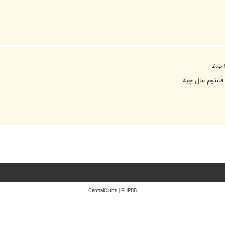
انتوم مال چیه
CentralClubs
|
PHPBB