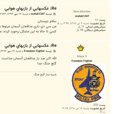
Re: عکسهايي از بازيهاي هوايي
New Member
پ
توسط
mehdi1347
»
شنبه ۱۳ مهر ۱۳۹۲, ۲:۴۳ ب.ظ
mehdi1347
س
پست:
11
ت
سلام دوستان
تاریخ عضویت:
شنبه ۹ تیر ۱۳۸۶, ۳:۴۸ ب.ظ
من سي دي بازي مدافعان آسمان مربوط به شبيه ساز گنج جنگ رو گ
سپاس‌های ارسالی:
11 بار
سپاس‌های دریافتی:
18 بار
كسي تا حالا به اين مشكل برخورد كرده. 
Re: عکسهايي از بازيهاي هوايي
پ
توسط
Freedom Fighter
»
شنبه ۱۳ مهر ۱۳۹۲, ۱۰:۰۴ ب.ظ
س
Major II
ت
الله اکبر صد بار مدافعان آسمان جداست
Freedom Fighter
گنج جنگ جدا
شبیه ساز گنج جنگ
پست:
272
تاریخ عضویت:
شنبه ۱۸ تیر ۱۳۹۰, ۳:۲۶
ب.ظ