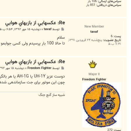
سپاس‌های ارسالی:
106 بار
سپاس‌های دریافتی:
851 بار
Re: عکسهايي از بازيهاي هوايي
New Member
پ
توسط
tavaf
»
دوشنبه ۱۵ مهر ۱۳۹۲, ۶:۵۴ ب.ظ
tavaf
س
پست:
6
ت
سلام
تاریخ عضویت:
پنج‌شنبه ۲۴ فروردین ۱۳۹۱,
تا حالا 100 بار پرسیدم ولی کسی جوابمو نداده کسی میدونه من از کجا میتونم UH-1Y و AH-1G رو دانلود کنم خواهش میکنم یکی جوابمو بده
۷:۴۱ ب.ظ
Re: عکسهايي از بازيهاي هوايي
پ
توسط
Freedom Fighter
»
دوشنبه ۱۵ مهر ۱۳۹۲, ۹:۴۶ ب.ظ
س
Major II
ت
دوست عزیز UH-1Y یا AH-1G یا هر بالگرد دیگری در سری بازیهای استرایک فایترز تقریبا توانایی پرواز ندارد در حالت هارد
Freedom Fighter
چون این موتور برای جت سازماندهی شده ولی قسمت دانلود های سایت combataceرو
شبیه ساز گنج جنگ
پست:
272