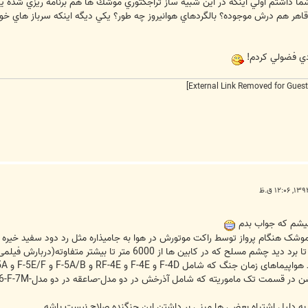
د تا سوال از شما داشتم اولي اينكه در اين شبيه ساز تراجكتوري موشك ها هم برنامه ريزي
ادي فضولي كردم!
میشم که جواب بدم
وشک هنگام پرواز توسط راکت موتورش در هوا به جامیذاره مثل رد دود سفید خیره 
از 6000 متر تا بیشتر متفاوته(دربارش فیلمی از شلیک فینیکس براتون میزارم)
R و F-5A/B و F-5E/F و RF-5A و F-14A و شاید P-3F در صورت آماده شدن مد