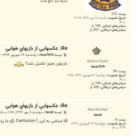
شبیه ساز گنج جنگ
پست:
272
تاریخ عضویت:
شنبه ۱۸ تیر ۱۳۹۰, ۳:۲۶
ب.ظ
سپاس‌های ارسالی:
106 بار
سپاس‌های دریافتی:
851 بار
Re: عکسهايي از بازيهاي هوايي
پ
توسط
reza7070
»
یک‌شنبه ۲۴ شهریور ۱۳۹۲, ۱۰:۵۳ ب.ظ
س
Novice Poster
ت
بازیتون هنوز تکمیل نشد؟
reza7070
پست:
99
تاریخ عضویت:
دوشنبه ۲۰ شهریور ۱۳۹۱, ۹:۲۵
ب.ظ
سپاس‌های ارسالی:
144 بار
سپاس‌های دریافتی:
426 بار
Re: عکسهايي از بازيهاي هوايي
New Member
پ
توسط
tavaf
»
دوشنبه ۸ مهر ۱۳۹۲, ۱۱:۲۸ ب.ظ
tavaf
س
پست:
6
ت
آقا مرتضی به این Centurion-1 بگو ما رو هم add کنه
تاریخ عضویت:
پنج‌شنبه ۲۴ فروردین ۱۳۹۱,
۷:۴۱ ب.ظ