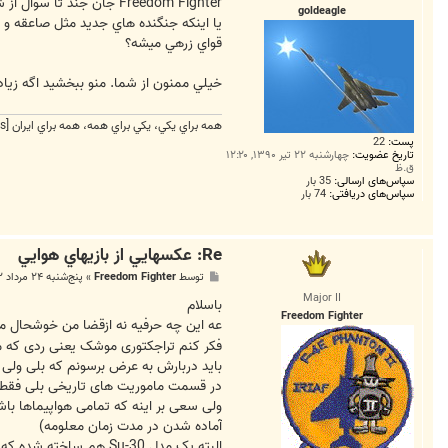
ت
Freedom Fighter جان جن
goldeagle
قواي زرهي ميشه؟
خيلي ممنون از شما. منو ببخشيد اگه زي
همه براي يكي، يكي براي همه، همه براي ايران
[External Link Removed for Guests]
پست:
22
تاریخ عضویت:
چهارشنبه ۲۲ تیر ۱۳۹۰, ۱۲:۲۰
ق.ظ
سپاس‌های ارسالی:
35 بار
سپاس‌های دریافتی:
74 بار
Re: عکسهايي از بازيهاي هوايي
پ
توسط
Freedom Fighter
»
پنج‌شنبه ۲۴ مرداد ۱۳۹۲, ۱۲:۰۶ ق.ظ
س
Major II
ت
باسلام
Freedom Fighter
عه این چه حرفیه نه ازقضا من خوشحال 
فکر کنم تراجکتوری موشک یعنی ردی که م
باید دربارش به عرض برسونم که بلی ولی تا برد دید چشم مسلح که در کابین ها 
در قسمت ماموریت های تاریخی بلی فقط هواپیماهای زمان جنگ که شامل F-4D و F-4E و F-4E
آماده شدن در مدت زمان معلومه)
البته یک مدل Su-30 هم ساخته شده که به دلیل اشتباه بعضی ها مبنی بر داشتن این جنگنده صلاح نیست باشه