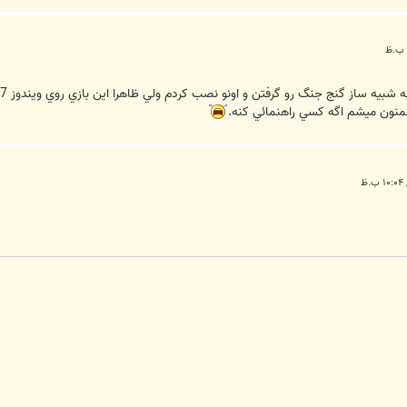
رفتن و اونو نصب كردم ولي ظاهرا اين بازي روي ويندوز 7 ( 64 بيتي ) مشكل گرافيكي داره و تصوير هنگام بازي خراب ميشه .
ممنون ميشم اگه كسي راهنمائي كنه.