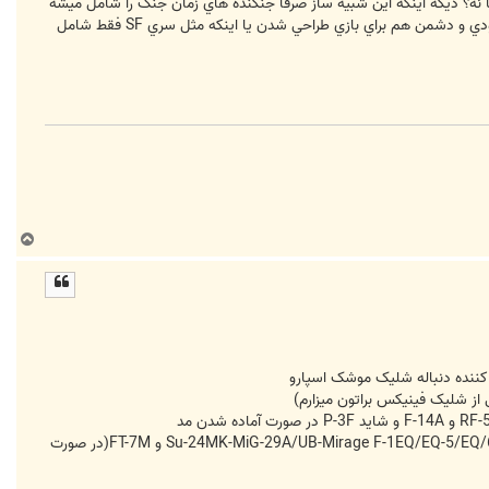
 شده يا نه؟ ديگه اينكه اين شبيه ساز صرفا جنگنده هاي زمان جنگ را شامل ميشه
يا اينكه جنگنده هاي جديد مثل صاعقه و قاهر هم درش موجوده؟ بالگردهاي هوانيروز چه طور؟ يكي ديگه اينكه سرباز هاي خودي و دشمن هم براي بازي طراحي شدن يا اينكه مثل سري SF فقط شامل
ب
ا
ل
ا
کننده دنباله شلیک موشک اسپارو
ولی سعی بر اینه که تمامی هواپیماها باشن در قسمت تک ماموریته که شامل آذرخش در دو مدل-صاعقه در دو مدل-Su-24MK-MiG-29A/UB-Mirage F-1EQ/EQ-5/EQ/6-F-7M و FT-7M(در صورت