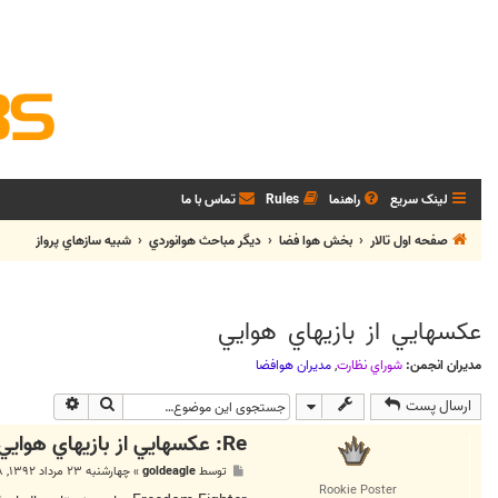
لینک سریع
راهنما
Rules
تماس با ما
صفحه اول تالار
بخش هوا فضا
ديگر مباحث هوانوردي
شبيه سازهاي پرواز
عکسهايي از بازيهاي هوايي
مدیران انجمن:
شوراي نظارت
,
مديران هوافضا
جستجو
جستجوی پی
ارسال پست
Re: عکسهايي از بازيهاي هوايي
پ
توسط
goldeagle
»
چهارشنبه ۲۳ مرداد ۱۳۹۲, ۴:۴۸ ب.ظ
س
Rookie Poster