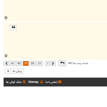
ب
ا
ل
ا
ب
ا
صفحه
39
از
41
39
تعداد پست ها:487
…
41
40
38
37
1
قبلی
بعدی
ل
ا
پرش به
تماس با ما
Sitemap
حذف کوکی ها