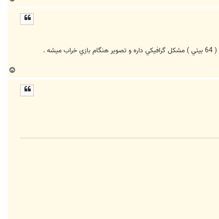
ا
ل
ا
ب
ا
ل
ا