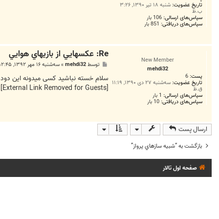
تاریخ عضویت:
شنبه ۱۸ تیر ۱۳۹۰, ۳:۲۶
ب.ظ
سپاس‌های ارسالی:
106 بار
سپاس‌های دریافتی:
851 بار
Re: عکسهايي از بازيهاي هوايي
New Member
پ
توسط
mehdi32
»
سه‌شنبه ۱۶ مهر ۱۳۹۲, ۱۲:۴۵ ب.ظ
mehdi32
س
پست:
6
ت
سلام خسته نباشید کسی میدونه این دود ف
تاریخ عضویت:
سه‌شنبه ۲۷ دی ۱۳۹۰, ۱۱:۱۹
[External Link Removed for Guests]
ق.ظ
سپاس‌های ارسالی:
1 بار
سپاس‌های دریافتی:
10 بار
ارسال پست
بازگشت به “شبيه سازهاي پرواز”
صفحه اول تالار