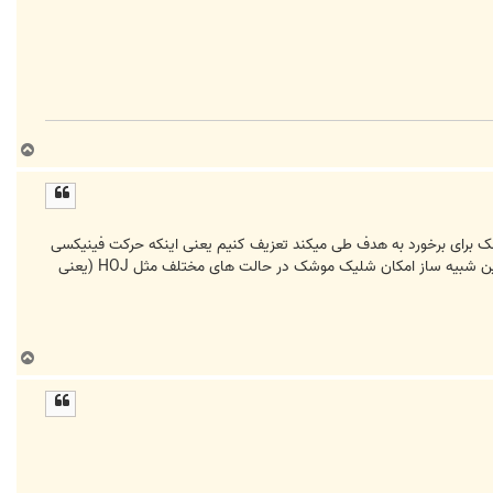
ب
ا
ل
ا
یری که موشک برای برخورد به هدف طی میکند تعزیف کنیم یعنی اینکه حرکت فینیکسی
که در این شبیه ساز هست شبیه همون اسپارو هستش و یا اول صعود میکنه و بعد روی سر هدفش شیرجه میره؟ راستی در این شبیه ساز امکان شلیک موشک در حالت های مختلف مثل HOJ (یعنی
ب
ا
ل
ا