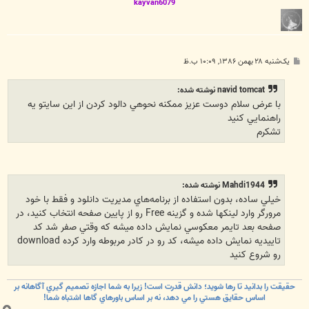
kayvan6079
پ
یک‌شنبه ۲۸ بهمن ۱۳۸۶, ۱۰:۰۹ ب.ظ
س
ت
navid tomcat نوشته شده:
با عرض سلام دوست عزيز ممكنه نحوهي دالود كردن از اين سايتو يه
راهنمايي كنيد
تشكرم
Mahdi1944 نوشته شده:
خيلي ساده، بدون استفاده از برنامه‌هاي مديريت دانلود و فقط با خود
مرورگر وارد لينکها شده و گزينه Free رو از پايين صفحه انتخاب کنيد، در
صفحه بعد تايمر معکوسي نمايش داده ميشه که وقتي صفر شد کد
تاييديه نمايش داده ميشه، کد رو در کادر مربوطه وارد کرده download
رو شروع کنيد
حقيقت را بدانيد تا رها شويد؛ دانش قدرت است! زيرا به شما اجازه تصميم گيري آگاهانه بر
اساس حقايق هستي را مي دهد، نه بر اساس باورهاي گاها اشتباه شما!