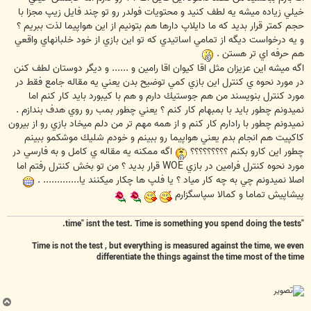
خيلي زياده ميشه يه لطف كنيد و محتويات فولدر رو تو چند فايل زيپ مجزا با
حجم كمتر قرار بديد كه ما دايلاپ دارها هم بتونيم از اين هواپيما لذت ببريم ؟
و يه درخواست ديگه از تمامي اساتيدي كه تو اين بازي از خود خلبانهاي واقعي
هم حرفه اي تر هستن .
اگه ميشه اين عزيزان مثل اقا كيوان اقا رامين و ...... و ديگر دوستان لطف كنن
در مورد نحوه ي كنترل اين بازي كمي توضيح بدن يعني يه مقاله جامع فقط در
مورد كنترل بنويسند من هم جوستيك دارم و هم با كيبورد بايد كار كنم اما
نميدونم چطور بايد با بمبهام كار كنم ؟ يعني چطور بمب رو روي هدف بندازم .
نميدونم چطور با رادارم كار كنم و از همه مهم تر من دلم ميخاد بازي رو از بيرون
كاكپيت هم انجام بدم يعني هواپيما رو ببينم و خودم شليك موشكمو ببينم
چطور اين كارو بكنم ؟؟؟؟؟؟؟؟؟
اگه ممكنه يه مقاله ي كامل و به فارسي در
مورد نحوه كنترل فرامين در بازي WOE قرار بديد ؟ من تو بخش كنترل رفتم اما
اصلا نميدونم چي به چه كار مياد ؟ يا فلپ ها چكار ميكنند يا............. .
پيشاپيش تماما و كمالا سپاسگزارم
"time" isnt the test. Time is something you spend doing the tests.
Time is not the test , but everything is measured against the time, we even
differentiate the things against the time most of the time
ب