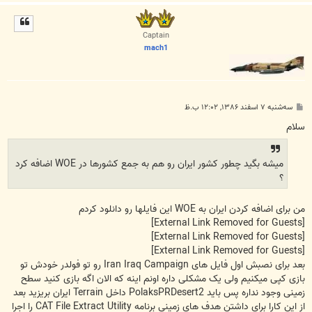
ا
ل
ا
Captain
mach1
پ
سه‌شنبه ۷ اسفند ۱۳۸۶, ۱۲:۰۲ ب.ظ
س
ت
سلام
ميشه بگيد چطور كشور ايران رو هم به جمع كشورها در WOE اضافه كرد
؟
من برای اضافه کردن ایران به WOE این فایلها رو دانلود کردم
[External Link Removed for Guests]
[External Link Removed for Guests]
[External Link Removed for Guests]
بعد برای نصبش اول فایل های Iran Iraq Campaign رو تو فولدر خودش تو
بازی کپی میکنیم ولی یک مشکلی داره اونم اینه که الان اگه بازی کنید سطح
زمینی وجود نداره پس باید PolaksPRDesert2 داخل Terrain ایران بریزید بعد
از این کارا برای داشتن هدف های زمینی برنامه CAT File Extract Utility را اجرا