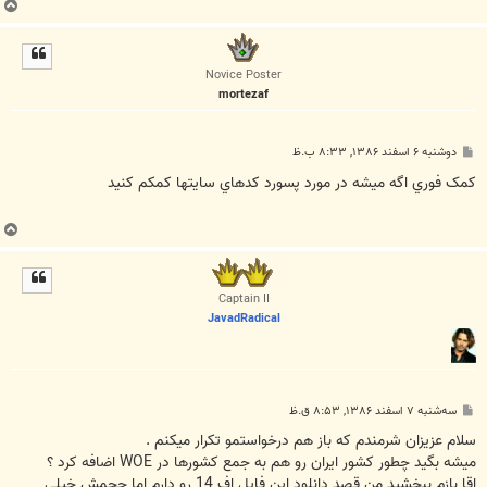
ب
ا
ل
ا
Novice Poster
mortezaf
پ
دوشنبه ۶ اسفند ۱۳۸۶, ۸:۳۳ ب.ظ
س
ت
کمک فوري اگه ميشه در مورد پسورد کدهاي سايتها کمکم کنيد
ب
ا
ل
ا
Captain II
JavadRadical
پ
سه‌شنبه ۷ اسفند ۱۳۸۶, ۸:۵۳ ق.ظ
س
ت
سلام عزيزان شرمندم كه باز هم درخواستمو تكرار ميكنم .
ميشه بگيد چطور كشور ايران رو هم به جمع كشورها در WOE اضافه كرد ؟
اقا بازم ببخشيد من قصد دانلود اين فايل اف 14 رو دارم اما حجمش خيلي