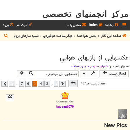
مرکز انجمنهای تخصصی
راهنما
Rules
تماس با ما
ثبت نام
ورود
ج
صفحه اول تالار
بخش هوا فضا
ديگر مباحث هوانوردي
شبيه سازهاي پرواز
س
ت
عکسهايي از بازيهاي هوايي
ج
و
مدیران انجمن:
شوراي نظارت
,
مديران هوافضا
جستجو
جستجوی پیشر
ارسال پست
صفحه
5
از
41
5
تعداد پست ها:487
…
…
41
7
6
4
3
1
قبلی
بعدی
Commander
kayvan6079
New Pics