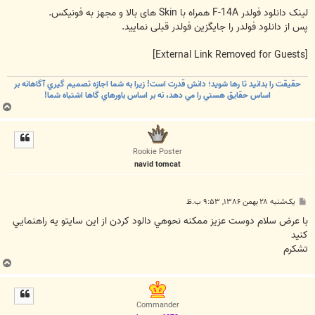
لینک دانلود فولدر F-14A همراه با Skin های بالا و مجهز به فونیکس.
پس از دانلود فولدر را جایگزین فولدر قبلی نمایید.
[External Link Removed for Guests]
حقيقت را بدانيد تا رها شويد؛ دانش قدرت است! زيرا به شما اجازه تصميم گيري آگاهانه بر
اساس حقايق هستي را مي دهد، نه بر اساس باورهاي گاها اشتباه شما!
ب
ا
ل
ا
Rookie Poster
navid tomcat
پ
یک‌شنبه ۲۸ بهمن ۱۳۸۶, ۹:۵۳ ب.ظ
س
ت
با عرض سلام دوست عزيز ممكنه نحوهي دالود كردن از اين سايتو يه راهنمايي
كنيد
تشكرم
ب
ا
ل
ا
Commander