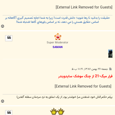
[External Link Removed for Guests]
حقيقت را بدانيد تا رها شويد؛ دانش قدرت است! زيرا به شما اجازه تصميم گيري آگاهانه بر
اساس حقايق هستي را مي دهد، نه بر اساس باورهاي گاها اشتباه شما!
ب
ا
ل
ا
Super Moderator
SAMAN
پ
جمعه ۲۶ بهمن ۱۳۸۶, ۱۱:۲۱ ب.ظ
س
ت
فرار میگ-21 از چنگ موشک سایدویندر
[External Link Removed for Guests]
پیام حکم قتل خود شنفتن مرا خوشتر بود, از یک تملق به نزد مردمان سفله گفتن!
ب
ا
ل