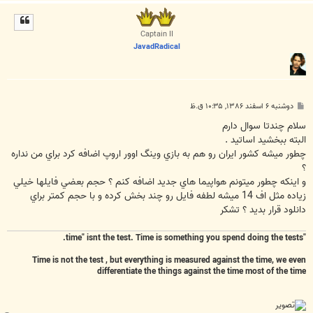
ا
ل
ا
Captain II
JavadRadical
پ
دوشنبه ۶ اسفند ۱۳۸۶, ۱۰:۳۵ ق.ظ
س
ت
سلام چندتا سوال دارم
البته ببخشيد اساتيد .
چطور ميشه كشور ايران رو هم به بازي وينگ اوور اروپ اضافه كرد براي من نداره
؟
و اينكه چطور ميتونم هواپيما هاي جديد اضافه كنم ؟ حجم بعضي فايلها خيلي
زياده مثل اف 14 ميشه لطفه فايل رو چند بخش كرده و با حجم كمتر براي
دانلود قرار بديد ؟ تشكر
"time" isnt the test. Time is something you spend doing the tests.
Time is not the test , but everything is measured against the time, we even
differentiate the things against the time most of the time