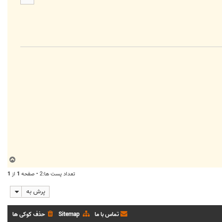
ا
ب
ا
تعداد پست ها:2 • صفحه
1
از
1
ل
ا
پرش به
تماس با ما
Sitemap
حذف کوکی ها