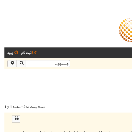
ثبت نام
ورود
جستجو
جستجو
تعداد پست ها:2 • صفحه
1
از
1