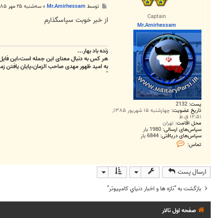
پ
توسط
Mr.Amirhessam
»
سه‌شنبه ۲۵ مهر ۱۳۸۵, ۴:۱۰ ب.ظ
س
Captain
ت
از خبر خوبت سپاسگذارم
Mr.Amirhessam
زنده باد بهار...
هر کس به دنبال معنای این جمله است،این فایل 
به امید ظهور مهدی صاحب الزمان،پایان یافتن زمس
"
پست:
2132
تاریخ عضویت:
چهارشنبه ۱۵ شهریور ۱۳۸۵,
۱۲:۵۱ ق.ظ
محل اقامت:
تهران
سپاس‌های ارسالی:
1980 بار
سپاس‌های دریافتی:
6844 بار
ت
تماس:
م
ا
س
M
ارسال پست
r
.
A
بازگشت به “تازه ها و اخبار دنياي کامپيوتر”
m
i
r
صفحه اول تالار
h
e