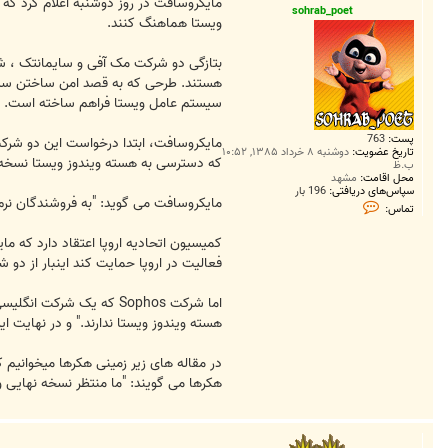
ت
مایکروسافت در روز دوشنبه اعلام کرد که 
sohrab_poet
ویستا هماهنگ کنند.
سیستم عامل ویستا فراهم ساخته است.
پست:
763
مایکروسافت، ابتدا درخواست این دو شرکت 
تاریخ عضویت:
دوشنبه ۸ خرداد ۱۳۸۵, ۱۰:۵۲
که دسترسی به هسته ویندوز ویستا نسخه 64 بیتی را برای شرکتهای امنیتی فراهم خواهد ساخ
ب.ظ
محل اقامت:
مشهد
سپاس‌های دریافتی:
196 بار
مایکروسافت می گوید: "به فروشندگان نرم افزارها، دسترسی محدود
ت
تماس:
م
ا
کمیسیون اتحادیه اروپا اعتقاد دارد که ما
س
s
فعالیت در اروپا حمایت کند اینبار از دو ش
o
h
r
اما شرکت Sophos که یک 
a
b
هسته ویندوز ویستا ندارند." و در نهایت 
_
p
o
e
هکرها می گویند: "ما منتظر نسخه نهایی
t