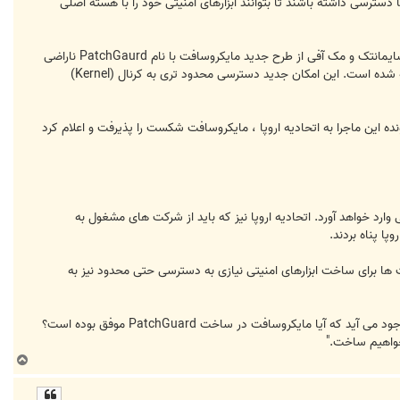
سترسی داشته باشند تا بتوانند ابزارهای امنیتی خود را با هسته اصلی
بتازگی دو شرکت مک آفی و سایمانتک ، شکایتی را علیه مایکروسافت تهیه کردند و آنرا در اتحادیه اروپا طرح نمودند. در واقع سایمانتک و مک آفی از طرح جدید مایکروسافت با نام PatchGaurd ناراضی
هستند. طرحی که به قصد امن ساختن سیستم عامل ویندوز ویستا در مقابل تهدید هایی مانند روتکیت ها(Rootkits) ساخته شده است. این امکان جدید دسترسی محدود تری به کرنال (Kernel)
ه این ماجرا به اتحادیه اروپا ، مایکروسافت شکست را پذیرفت و اعلام کرد
ارد خواهد آورد. اتحادیه اروپا نیز که باید از شرکت های مشغول به
ا پناه بردند.
 "شرکت ها برای ساخت ابزارهای امنیتی نیازی به دسترسی حتی محدود نیز به
در مقاله های زیر زمینی هکرها میخوانیم که خاصیت PatchGuard در نسخه آزمایشی ویستا هک شده است. این سوال نیز بوجود می آید که آیا مایکروسافت در ساخت PatchGuard موفق بوده است؟
خواهیم ساخت."
ب
ا
ل