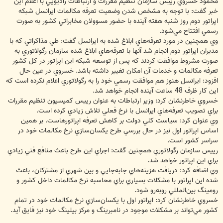
محمود خسروي رييس سازمان تنظيم مقررات و ارتباطات راديويي با اعلام اين
خبر گفت: با توجه به مشخص شدن وضعيت تعرفه مكالمات ايرانسل شبكه
اپراتور دوم روز شنبه هفته آينده با حضور مسوولان مخابراتي كشور به صورت
رسمي افتتاح مي‌شود.
وي همچنين در مورد تعرفه‌هاي ابلاغ شده به ايرانسل گفت: طي مذاكراتي كه با
مديران اپراتور دوم انجام شد آنها با تعرفه‌هاي ابلاغ شده سازمان رگولاتوري به
صورت مشروط موافقت كردند كه پس از توسعه شبكه اين اپراتور در كل كشور
تعرفه مكالمات و خدمات آن امكان تغيير داشته باشد. خسروي در عين حال
افزود: ايرانسل هنوز هم موافقت رسمي خود را به رگولاتوري اعلام نكرده است كه
اين كار ظرف 48 ساعت آينده انجام خواهد شد.
خسروي خاطرنشان كرد: وزير ارتباطات به عنوان رييس كميسيون تنظيم مقررات
براي تصويب تعرفه‌هاي ايرانسل با نرخ فعلي تلاش زيادي كرده است.
وي عنوان كرد: سياست كلي دولت بر كاهش تعرفه اپراتورهاست. بر همين
اساس اپراتور اول نيز در حال بررسي طرح يكسان‌سازي نرخ مكالمات خود در
سراسر كشور است.
رييس سازمان رگولاتوري همچنين گفت: اجراي اين طرح باعث منافع فني زيادي
براي اين اپراتور خواهد شد.
وي اضافه كرد: دريافت هزينه‌هاي جابه‌جايي و بين شهري از مشتركان، باعث
شده اين اپراتور با مشكلات بسياري براي محاسبه نرخ مكالمات داخل كشور و
رومينگ بين‌المللي روبه‌رو شود.
خسروي خاطرنشان كرد: اپراتور اول با يكسان‌سازي نرخ مكالمات خود در تمام
كشور مي‌تواند بر مشكلات موجود در نامبرينگ و مركز بيلينگ خود نيز فايق آيد.