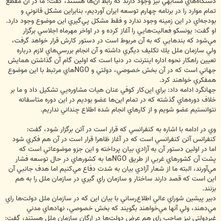
دستگاه‌هاي مشابهي نيز وجود دارند كه رابط آن‌ها هستند، گفت: ما در آن مقطع
تمام موارد را در برنامه چهارم توسعه ايران آورديم، بنابراين مشكل قانوني و
بودجه‌اي در اين زمينه وجود ندارد و فقط مشكل پي‌گيري اين موضوع وجود دارد.
او گفت: يونسكو فعاليت‌هايي را آغاز كرده و در اواخر مهرماه اجلاسي برگزار
مي‌شود كه بندهايي كه به آن مربوط است در دستور كارش قرار خواهد گرفت،
ولي سازمان ملل يك تكليف ديگري داشته و آن انجام بررسي‌هاي لازم درباره
تعيين راهكار نحوه اداره اينترنت در دنيا است كه اولين گام آن گذاشتن همايش
جهاني است كه در آن بخش خصوصي، دولتي و NGOهاي مرتبط با اين موضوع
همفكري خواهند كرد.
جهانگرد ادامه داد: براي اين‌كار كوفي عنان هيات مشاوره‌يي تشكيل داد و ما بر
خلاف دوره‌هاي گذشته كه در تمام اين‌ها عضو بوديم در اين دوره متاسفانه
نتوانستيم عضو شويم و از كارهاي انجام شده اطلاع چنداني نداريم.
وي در ادامه با اشاره به كنفرانسي كه قرار است در آتن برگزار شود، گفت:
كنفرانس آتن كنفرانسي است كه در آغاز ظاهرا قرار است در آن هم فكري شود
اما در اولين دستور آن به آزادي بيان پرداخته و اين جزو موضوعاتي است كه
پشت آن كشورهاي غربي از طريق NGOها به كشورهاي در حال توسعه فشار
مي‌آورند، البته ما از شعار آزادي بيان به شدت دفاع مي‌كنيم اما هدف جانبي آن
اين است كه قصد دارند ساختار و سازمان راي گيري در سازمان ملل را به هم
بزنند.
دبير پيشين شوراي عالي اطلاع‌رساني با بيان اين كه در سازمان ملل دولت‌ها راي
مي‌دهند، ولي آنها مي‌خواهند بگويند كه بخش خصوصي، نهادهاي مدني
غيردولتي نيز صاحب راي هم عرض دولت‌ها در ارگان سازمان ملل هستند، گفت: