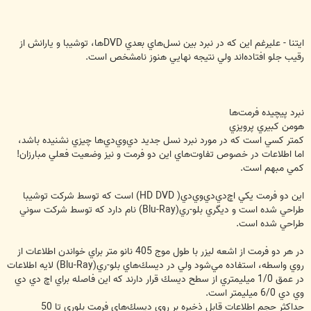
ايتنا - عليرغم اين كه در نبرد بين نسل‌هاي بعدي DVDها، توشيبا و يارانش از
رقيب جلو افتاده‌اند ولي نتيجه نهايي هنوز نامشخص است.
نبرد پيچيده فرمت‌ها
هومن كبيري پرويزي
كمتر كسي است كه در مورد نبرد نسل جديد دي‌وي‌دي‌ها چيزي نشنيده باشد،
اما اطلاعات در خصوص تفاوت‌هاي اين دو فرمت و نيز وضعيت فعلي مبارزان!
كمي مبهم است.
اين دو فرمت يكي اچ‌دي‌دي‌وي‌دي( HD DVD) است كه توسط شركت توشيبا
طراحي شده است و ديگري بلو-ري(Blu-Ray) نام دارد كه توسط شركت سوني
طراحي شده است.
در هر دو فرمت از اشعه ليزر با طول موج 405 نانو متر براي خواندن اطلاعات از
روي واسطه، استفاده مي‌شود ولي در ديسك‌هاي بلو-ري(Blu-Ray) لايه اطلاعات
در عمق 1/0 ميليمتري از سطح ديسك قرار دارند كه اين فاصله براي اچ دي دي
وي دي 6/0 ميليمتر است.
حداكثر حجم اطلاعات قابل ذخيره بر روي ديسك‌هاي فرمت بلوري تا 50