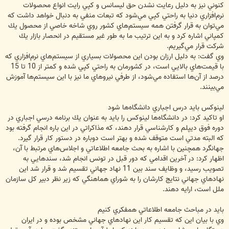
كنوني نيز به دليل رعايت نشدن حق ليسانس و كپي رايت انواع محصولات
نرم‌افزاري دنيا به راحتي كپي مي‌شود كه تبعات منفي به دنبال خواهد داشت كه
مي‌توان به قرار گرفتن همه سيستم‌هاي كشور روي شاخه خاصي از محصول يك
كمپاني اشاره كرد و به اين ترتيب ما به طور غير مستقيم در انحصار بازار يك
شركت قرار مي‌گيريم.
وي گفت: به دليل ارزان بودن اين محصولات بسياري از سيستم‌هاي نرم‌افزاري كه
با قيمت‌هاي بالايي است، در كشورمان به راحتي كپي شده و كمتر از 10 تا 15
درصد از آن‌ها استفاده مي‌شود، از طرفي نيروهاي ما نيز با اين سيستم‌ها آموزش
مي‌بينند.
لينوكس بايد درس اجباري دانشگاه‌ها شود
او تاكيد كرد: در دانشگاه‌ها لينوكس را بايد به عنوان يك برنامه درسي اجباري در
دوره فوق ديپلم و كارشناسي قرار دهند، كه مذاكراتي در اين باره انجام گرفته بود
كه البته مدتي است متوقف شده و بهتر است دوباره در دستور كار قرار گيرد.
جهانگرد همچنين با اشاره به بحث جامعه اطلاعاتي و اجلاس‌هاي مرتبط با آن،
اظهار كرد: در آخرين اقدامي‌ كه دور قبل در تونس انجام شد،‌ سندهايي به
تصويب رسيد، و وظايف سند بين 11 نهاد جهاني تقسيم شد و قرار شد اين
نهادهاي جهاني نتايج كارشان را به شوراي هماهنگي كه زير نظر دبير كل سازمان
ملل است،‌ ارايه دهند.
بايد در مباحث جامعه اطلاعاتي همفكري كنيم
وي با بيان اين كه تقسيم كار اين نهادهاي جهاني مشخص بوده و در ايران