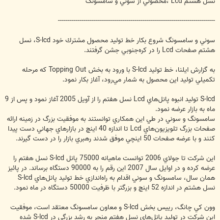
نسل هشتم Lcd ،محصولي از سوني و سامسونگ
--------------------------------------------------------------------------------
سوني و سامسونگ شروع بكار خط توليد محصول مشترك خود S-lcd، نسل
هشتم صفحات Lcd را در كره‌جنوبي جشن گرفتند.
به گزارش ايلنا، خط توليد S-lcd با ورود به بخش Topping Out كه مرحله
تكميلي توليد اين محصول به شمار مي‌رود، آغاز بكار نمود.
S-lcd توليد انبوه پانل‌‏هاي Lcd نسل هفتم را از آويل 2005 آغاز نمود و پس از 9
ماه به بازار عرضه نمود.
سامسونگ و سوني در طي اين همكاري توانستند به موفقيت بزرگ در زمينه ارائه
صفحات بزرگ تلويزيون‌‏هاي Lcd تا اندازه 40 اينچ در بازارهاي جهاني دست پيدا
كنند و با عرضه صفحات 50 اينچي موفق شدند رهبري بازار را در دست گيرند.
اين شركت تا جولاي 2006 توانست ماهيانه 75000 پانل S-lcd نسل هفتم را
عرضه كرده و در اوايل سال 2007 اين رقم را به 90000 دستگاه برساند. در پائيز
همان سال، سامسونگ و سوني اقدام به راه‌‏اندازي خط توليد پانل‌‏هاي S-lcd
نسل هشتم در اندازه 52 اينچ و بزرگتر با ظرفيت 50000 دستگاه در ماه نمود.
وون كي چانگ، رييس بخش S-lcd و معاون سامسونگ معتقد است، موفقيت
اين شركت در توليد پانل‌‏هاي نسل هفتم منجر به رشد بزرگي در S-lcd شده