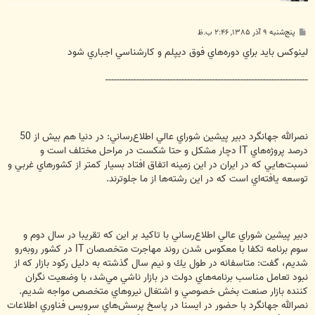
پ
پنج‌شنبه ۹ آذر ۱۳۸۵, ۲:۴۶ ب.ظ
س
ت
لينوكس بايد براي دوره‌هاي فوق ديپلم و كارشناسي اجباري شود
------------------------------------------------------------------------
نصرالله جهانگرد دبير پيشين شوراي عالي اطلاع‌رساني: در دنيا هم بيش از 50
درصد پروژه‌هاي IT دچار مشكل و حتا شكست در مراحل مختلف است و
نسبت‌هايي كه در ايران در اين زمينه اتفاق افتاد بسيار كمتر از كشورهاي غربي و
توسعه يافته‌اي است كه در اين رشته‌ها از ما جلوترند.
دبير پيشين شوراي عالي اطلاع‌رساني با تاكيد بر اين كه تقريبا در سال دوم و
سوم برنامه تكفا با معكوس شدن روند مهاجرت متخصصان IT در كشور روبه‌رو
شديم، گفت: متاسفانه در طول يك و نيم سال گذشته به دليل ركود بازار كه از
نبود تعامل مناسب برنامه‌هاي دولت در بازار ناشي مي‌شد، با وضعيت نگران
كننده بازار صنعت بخش خصوصي و اشتغال نيروهاي متخصص مواجه شديم.
نصرالله جهانگرد با حضور در ايسنا در پاسخ پرسش‌هاي سرويس فناوري اطلاعات