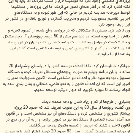
پروژه‌هاي مختلفي وجود دارد كه موفقيت لازم را كسب نكردند، اما بايد به اين
نكته اشاره كرد كه در آغاز عده‌اي تصور مي‌كردند، ما اين پروژه‌ها را مستقيما
توسط دبيرخانه هدايت كرديم در حالي كه اين طور نبوده و به دستگاه‌هاي
اجرايي تقسيم مسووليت كرديم و مديريت گسترده و توزيع يافته‌اي در كشور در
اين رابطه وجود دارد.
وي تاكيد كرد: بسياري از مشکلاتي كه در پروژه‌ها واقع شده، از كمبود تجربه و
دانش در اجرا بوده است، در دنيا هم بيش از 50 درصد پروژه‌هاي IT دچار مشكل
و حتا شكست در مراحل مختلف است و نسبت‌هايي كه در ايران در اين زمينه
اتفاق افتاد بسيار كمتر از كشورهاي غربي و توسعه يافته‌يي است كه در اين
رشته‌ها از ما جلوترند.
جهانگرد خاطرنشان كرد: تكفا اهداف توسعه كشور را در راستاي چشم‌انداز 20
ساله تا پايان برنامه چهارم به صورت پروژه‌هاي مستقل تعريف كرده و دستگاه
مسوول، بودجه مورد نظر و اهداف نيز مشخص است؛ اكنون مسووليت مديران
امروز اين است كه آن اهداف قانون را به نحو علمي، منطقي و زمان بندي شده به
انجام برسانند تا دوباره‌ نگوييم كه دچار ديركرد توسعه شديم.
بسياري از طرح‌ها از كم و زياد شدن بودجه صدمه ديدند
وي گفت: پروژه‌ها از سال 83 به اين صورت تعريف شد كه حدود 20 پروژه
پيشتاز كشوري را مشخص كرده و دستگاه‌هاي آن نيز مشخص است و در قانون
هم آمده است؛ تعدادي از دستگاه‌ها نيز در تدوين برنامه و ارايه آن براي درج در
قانون تاخير داشتند كه اين‌ها از تبصره متمركز بودجه مي‌گرفتند.
او درباره تبصره متمركز گفت: از سال 83 حدود 20 درصد اعتبار تكفا را به صورت