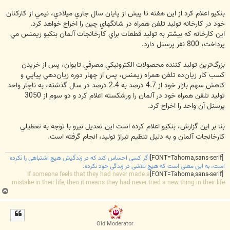
بنكيو اعلام كرد از اين هفته تا پيش از پايان سال جاري ميلادي، نيمي از كاركنان
خود در كارخانه توليد تلفن همراه در شانگهاي چين را اخراج خواهد كرد.
اين كارخانه كه بيشتر به توليد قطعات براي كارخانجات آلمان بنكيو زيمنس مي
پرداخت، 800 نفر پرسنل دارد.
بزرگ‌ترين توليد كننده محصولات الكترونيكي مصرفي تايوان، پس از خريدن
كسب كار زيان‌ده تلفن همراه زيمنس، پس از چهار دوره زيان‌دهي پياپي و
كاهش سهم بازار خود از 4.7 درصد به 2.4 درصد در سال گذشته، به ناچار واحد
توليد تلفن همراه خود در آلمان را ورشكسته اعلام كرد و دو سوم از 3050
پرسنل آن واحد را اخراج كرد.
بنا بر اين گزارش، بنكيو اعلام كرده است اين تعديل نيرو با توجه به تعطيلي
كارخانجات آلمان و به دليل تنظيم تيراژ توليد، انجام گرفته است.
[FONT=Tahoma,sans-serif]
اگر کسی احساس کند که در زندگیش هیچ اشتباهی را نکرده
است، به این معنی است که هیچ تلاشی در زندگی خود نکرده.
If someone feels that they had never made a
[FONT=Tahoma,sans-serif]
mistake in their life, then it means they had never tried a new thing in their life
ب
ا
ل
ا
Old Moderator