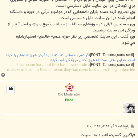
براي كودكان در اين سايت قابل دسترسي است.
وي تصريح كرد: عمده پايان نامه‌هايي كه‌در موضوع قرآني در حوزه و دانشگاه
انجام شده در اين سايت قابل دسترسي است.
وي جستجوي قرآني در حوزه‌هاي مختلف از جمله موضوع و واژه و اصل آيه را از
ويژگي اين سايت برشمرد.
وي گفت : اين سايت تخصصي زير نظر حوزه علميه خالصيه اصفهان‌اداره
مي‌شود
[FONT=Tahoma,sans-serif]
اگر کسی احساس کند که در زندگیش هیچ اشتباهی را نکرده
است، به این معنی است که هیچ تلاشی در زندگی خود نکرده.
If someone feels that they had never made a
[FONT=Tahoma,sans-serif]
mistake in their life, then it means they had never tried a new thing in their life
ب
ا
ل
ا
Old Moderator
Elahe
پ
پنج‌شنبه ۹ آذر ۱۳۸۵, ۲:۴۱ ب.ظ
س
ت
فراگيري گسترده اعتياد به اينترنت