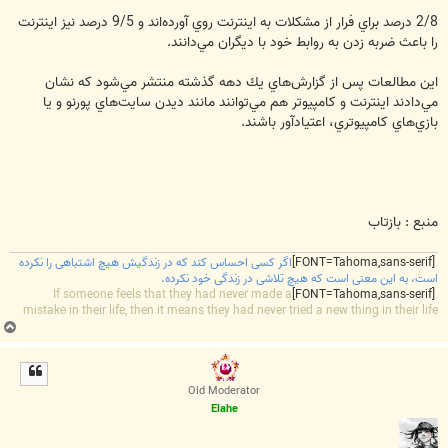
2/8 درصد براي فرار از مشكلات به اينترنت روي آورده‌اند و 9/5 درصد نيز اينترنت
را باعث ضربه زدن به روابط خود با ديگران مي‌دانند.
اين مطالعات پس از گزارش‌هاي يك دهه گذشته منتشر مي‌شود كه نشان
مي‌دادند اينترنت و كامپيوتر هم مي‌توانند مانند ديدن سايت‌هاي پورنو و يا
بازي‌هاي كامپيوتري، اعتيادآور باشند.
منبع : بازتاب
[FONT=Tahoma,sans-serif]
اگر کسی احساس کند که در زندگیش هیچ اشتباهی را نکرده
است، به این معنی است که هیچ تلاشی در زندگی خود نکرده.
If someone feels that they had never made a
[FONT=Tahoma,sans-serif]
mistake in their life, then it means they had never tried a new thing in their life
ب
ا
ل
ا
Old Moderator
Elahe