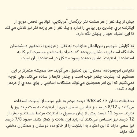
-------------------------------------------------------
بيش از يك نفر از هر هشت نفر بزرگسال آمريكايي، توانايي تحمل دوري از
اينترنت براي چندين روز پياپي را ندارد و يك نفر از هر يازده نفر نيز تلاش مي‌كند
تا اين اعتياد خود را پنهان نگه دارد.
به گزارش سرويس بين‌الملل «بازتاب» به نقل از «رويترز»، تحقيق دانشمندان
دانشگاه استنفورد، نشان مي‌دهد كه اعتياد يك‌هشتم جمعيت آمريكا به
استفاده از اينترنت، نشان دهنده وجود مشكل در استفاده از آن است.
«الياس ابوجعوده»، مسئول اين تحقيق، مي‌گويد: «ما هميشه متمركز بر اين
هستيم كه اينترنت چقدر خوب است و چقدر كارها را ساده مي‌كند، ولي توجه
نمي‌كنيم كه اين امر همچنين مي‌تواند مشكلات اساسي را براي عده‌اي از مردم
ايجاد كند».
تحقيقات نشان داد كه 9/68 درصد مردم به طور مرتب از اينترنت استفاده
مي‌كنند و 8/12 درصد نيز توانايي تحمل دوري از اينترنت به مدت چند روز را
ندارند. حدود 12 درصد بيش از زمان معمول با اينترنت مرتبط هستند و بيش از
12 درصد نيز احساس مي‌كنند كه بايد اين عادت را كمتر كنند. حدود 7/8 درصد
نيز سعي دارند تا اين اعتياد به اينترنت را از خانواده، دوستان و همكاران مخفي
نگه دارند.