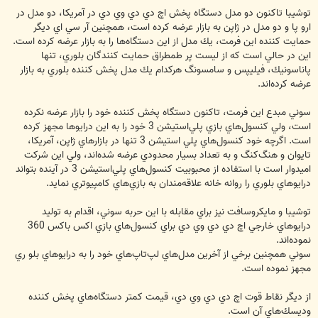
توشيبا تاكنون دو مدل دستگاه پخش اچ دي دي وي دي در آمريكا، دو مدل در
ارو پا و دو مدل در ژاپن به بازار عرضه كرده است، همچنين آر سي اي ديگر
حمايت كننده اين فرمت، يك مدل از اين دستگاه‌ها را به بازار عرضه كرده است.
اين در حالي است كه از ليست پر طمطراق حمايت كنندگان بلوري، تنها
پاناسونيك، فيليپس و سامسونگ هركدام يك مدل پخش كننده بلوري به بازار
عرضه كرده‌اند.
سوني مبدع اين فرمت، تاكنون دستگاه پخش كننده خود را بازار عرضه نكرده
است، ولي كنسول‌هاي بازي پلي‌استيشن 3 خود را به اين درايوها مجهز كرده
است. اگرچه خود كنسول‌هاي پلي استيشن 3 تنها در بازارهاي ژاپن، آمريكا،
تايوان و هنگ‌كنگ و به تعداد بسيار محدودي عرضه شده‌اند، ولي اين شركت
اميدوار است با استفاده از محبوبيت كنسول‌هاي پلي‌استيشن 3 در آينده بتواند
درايوهاي بلوري را روانه خانه علاقه‌مندان به بازي‌هاي كامپيوتري نمايد.
توشيبا و مايكروسافت نيز براي مقابله با اين حربه سوني، اقدام به توليد
درايوهاي خارجي اچ دي دي وي دي براي كنسول‌هاي بازي اكس باكس 360
نموده‌اند.
سوني همچنين برخي از آخرين مدل‌هاي لپ‌تاپ‌هاي خود را به درايوهاي بلو ري
مجهز نموده است.
از ديگر نقاط قوت اچ دي دي وي دي، قيمت كمتر دستگاه‌هاي پخش كننده
وديسك‌هاي آن است.