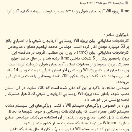
پ
پنج‌شنبه ۲۷ مهر ۱۳۸۵, ۴:۴۶ ب.ظ
س
ت
Itmc پروژه Wll آذربایجان شرقی را با ۵۳ میلیارد تومان سرمایه گذاری آغاز کرد
--------------------------------------------------------------------------------
خبرگزاری سلام -
كارخانجات مخابراتي ايران پروژه Wll روستايي آذربايجان شرقي را با اعتباري بالغ
بر 53 ميليارد تومان آغاز كرده است. مهندس محمد ابراهيم مطلع ، مديرعامل
كارخانجات مخابراتي ايران (itmc) با بيان اين مطلب، افزود: در مناقصه اين
پروژه باحضور بيش از 5 شركت داخلي Itmc برنده شد و در حال حاضر اجراي
سفارش پروژه مربوط را از مخابرات استان آذربايجان شرقي دريافت كرده است.
وي ، با بيان اين كه پروژه Wll روستايي آذربايجان شرقي در مدت زمان 14 ماه
اجرايي خواهد شد، گفت: پروژه مذكور 700 نقطه روستايي را تحت پوشش قرار
مي‌‏دهد.
مهندس مطلع، با تاكيد بر اين كه مقرر شده است كه 700 سايت در كل استان
نصب شود، يادآور شد: پروژه Wll روستايي آذربايجان شرقي 350 هزار مشترك را
تحت پوشش قرار خواهد داد.
وي ، در خصوص ويژگي‌‏هاي سيستم Wll ، گفت: ويژگي‌‏هاي اين سيستم مشابه
سيستم تلفن همراه است كه براي ارتباطات روستايي و حومه شهرها به لحاظ
مشكلات كابل كشي، مبالغ و زمان بندي از آن استفاده مي‌‏كنند. مهندسي مطلع
، افزود: Wllgsm مي‌‏تواند به شبكه مخابرات سيار كشور متصل شود.
وي، با بيان اين كه در سيستم Wll (بدون سيم) امكان اتصال به شبكه تلفن