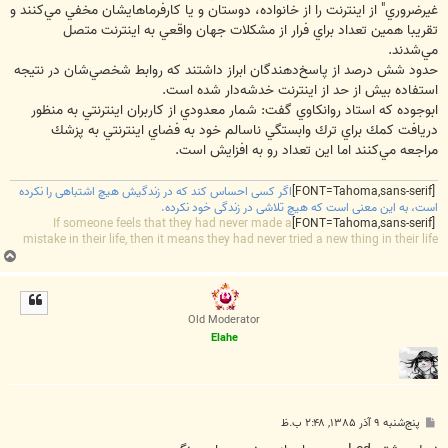
غيرضروري" از اينترنت را از خانواده، دوستان و يا كارفرماهايشان مخفي مي‌كنند و
تقريبا همين تعداد براي فرار از مشكلات جهان واقعي به اينترنت متصل
مي‌شدند.
حدود شش درصد از پاسخ‌دهندگان ابراز داشتند كه روابط شخصي‌شان در نتيجه
استفاده بيش از حد از اينترنت خدشه‌دار شده است.
ابوجوده كه استاد روانكاوي گفت: شمار معدودي از كاربران اينترنتي به منظور
دريافت كمك براي ترك وابستگي ناسالم خود به فضاي اينترنتي به پزشك
مراجعه مي‌كنند اما اين تعداد رو به افزايش است.
[FONT=Tahoma,sans-serif]
اگر کسی احساس کند که در زندگیش هیچ اشتباهی را نکرده
است، به این معنی است که هیچ تلاشی در زندگی خود نکرده.
If someone feels that they had never made a
[FONT=Tahoma,sans-serif]
mistake in their life, then it means they had never tried a new thing in their life
ب
ا
ل
ا
Old Moderator
Elahe
پ
پنج‌شنبه ۹ آذر ۱۳۸۵, ۲:۴۸ ب.ظ
س
ت