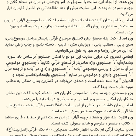
وي هدف از ايجاد اين سايت را تسهيل در امر پژوهش در قرآن در سطح كلان و
جزء برشمردو افزود: در اين سايت بيش از ‪ ۱۸۰‬مقاله‌قرآني در اختيار كاربران قرار
مي‌گيرد.
ابطحي خاطر نشان كرد: تعداد يك هزار و ‪ ۵۰۰‬جلد كتاب با موضوع قرآني در روي
سايت در ساده‌ترين روش قابل استفاده و نسخه برداري جهت مطالعه و بهره
بردن است.
وي اضافه كرد: يك محقق براي تحقيق موضوع قرآني بايستي‌مراحل موضوع‌يابي،
منبع يابي ، مطلب يابي ، ويرايش متن ، تايپ ، دسته بندي و چاپ راطي نمايد
كه اين مراحل روزها و ماهها به طول مي‌انجاميد.
ابطحي تصريح كرد:دراين سايت اين موانع با امكان جستجو "براساس نام سوره
وشماره‌آيه"،" جستجوي واژه هادرپاراگراف‌هاي قرآني كتابها"،"جستجوي موضوعي
در آيات قرآن و بررسي موضوعي آيات " ، "جستجوي واژه‌اي در آيات و ترجمه قرآن
"،" جستجوي واژه‌اي و موضوعي در منابع "جستجوي واژه‌هادرتفاسير نمونه و
الميزان " برداشته شده است و محقق مي‌تواند در كمترين زمان ممكن به مطلب
مورد نظر دست پيدا كند.
وي جستجوي ويژه سايت را مخصوص كاربران فعال اعلام كرد و گفت:اين بخش
به كاربران امكان جستجو بر اساس چند موضوع در يك آيه را مي‌دهد.
ابطحي بيان داشت: در بخشي از اين سايت ‪ ۴۵۷‬تفسير قرآن مذهب تشيع طي
‪۱۵‬ قرن گذشته به صورت مختصر معرفي شده است.
وي افزود: يك هزار و هفتاد چهره قرآني در اين سايت اعم از خطاط ، قاري حافظ
، كاتب ، مفسر ، مترجم و شاعر معرفي شده است.
۳۵۰‬داستان براي جوانان و نوجوانان و ‪ ۴۰‬داستان به صورت صوتي و تصويري