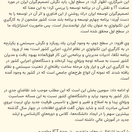
اين خبرگزاري، اظهار كرد: در سطح اول، بايد نگرش تصميم‌گيران ايران در مورد
صنعت IT و نقش آن در برنامه توسعه را بررسي كرد؛ به اين معنا كه
تصميم‌گيران توسعه ايران درك روشني از اين فناوري و اثر آن در توسعه‌ را به
دست آورند؛ برنامه چهارم توسعه و برنامه بلند مدت كشور مشحون از به كارگيري
اين تكنولوژي به عنوان يك ابزار توانمندساز است، پس ماموريت استراتژيك ما
در سطح اول محقق شده است.
وي افزود: در سطح دوم، به وجود آوردن يك رويكرد و نگرش سيستمي‌ و يكپارچه
در به كارگيري اين تكنولوژي در نظام اداري، اجرايي كشور است؛ بعد از ورود
برنامه تكفا، ادبيات مديريتي و برنامه‌يي اين كار فوق‌العاده بهبود يافت و مديران
كشور نسبت به مساله توجه ويژه‌اي پيدا كرده‌اند و دستگاه‌هاي اجرايي كشور در
به كارگيري اين فن و ابزار وارد مرحله ساخت يافته‌اي از ذهنيت سيستمي ‌و نظام
يافته شدند كه نمونه آن انواع طرح‌هاي جامعي است كه در كشور به وجود آمده
است.
او ادامه داد: سومين بخش اين است كه اين مطلب موجب شد تقاضاي جدي در
بازار كشور به وجود بيايد و دانشگاه‌هاي كشور نسبت به اين مساله حساسيت
ويژه‌اي پيدا و به اصلاح و تغيير و تحول و تاسيس ظرفيت جديد براي تربيت نيروي
انساني مبادرت كنند و شايد بتوان گفت فناوري اطلاعات در چهار سال گذشته
بيشترين سهم را در ايجاد دانشكده‌ها،‌ كلاس و دوره‌هاي كارشناسي و ارشد
جديد در آموزش عالي داشته است.
با كمبود اشتغال نيروهاي متخصص در حوزه ICT مواجهيم