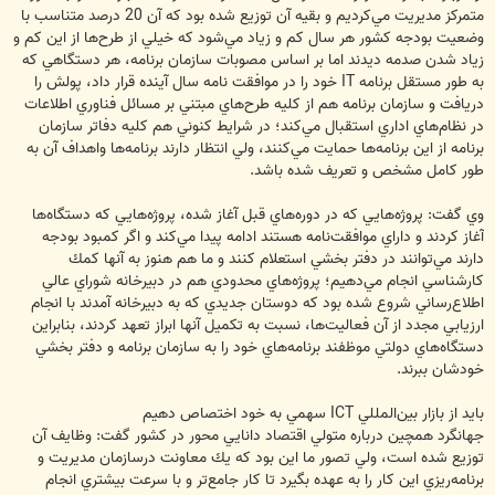
متمركز مديريت مي‌كرديم و بقيه آن توزيع شده بود كه آن 20 درصد متناسب با
وضعيت بودجه كشور هر سال كم و زياد مي‌شود كه خيلي از طرح‌ها از اين كم و
زياد شدن صدمه ديدند اما بر اساس مصوبات سازمان برنامه، هر دستگاهي كه
به طور مستقل برنامه IT خود را در موافقت نامه سال آينده قرار داد، پولش را
دريافت و سازمان برنامه هم از كليه طرح‌هاي مبتني بر مسائل فناوري اطلاعات
در نظام‌هاي اداري استقبال مي‌كند؛ در شرايط كنوني هم كليه دفاتر سازمان
برنامه از اين برنامه‌ها حمايت مي‌كنند، ولي انتظار دارند برنامه‌ها واهداف آن به
طور كامل مشخص و تعريف شده باشد.
وي گفت: پروژه‌هايي كه در دوره‌هاي قبل آغاز شده، پروژه‌هايي كه دستگاه‌ها
آغاز كردند و داراي موافقت‌نامه هستند ادامه پيدا مي‌كند و اگر كمبود بودجه
دارند مي‌توانند در دفتر بخشي استعلام كنند و ما هم هنوز به آنها كمك
كارشناسي انجام مي‌دهيم؛ پروژه‌هاي محدودي هم در دبيرخانه شوراي عالي
اطلاع‌رساني شروع شده بود كه دوستان جديدي كه به دبيرخانه آمدند با انجام
ارزيابي مجدد از آن فعاليت‌ها، نسبت به تكميل آنها ابراز تعهد كردند، بنابراين
دستگاه‌هاي دولتي موظفند برنامه‌هاي خود را به سازمان برنامه و دفتر بخشي
خودشان ببرند.
بايد از بازار بين‌المللي ICT سهمي ‌به خود اختصاص دهيم
جهانگرد همچين درباره متولي اقتصاد دانايي محور در كشور گفت: وظايف آن
توزيع شده است، ولي تصور ما اين بود كه يك معاونت درسازمان مديريت و
برنامه‌ريزي اين كار را به عهده بگيرد تا كار جامع‌تر و با سرعت بيشتري انجام