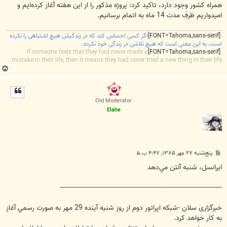
همراه كشور وجود دارد، تاكيد كرد: پروژه مذكور را از اين هفته آغاز كرده‌‏ايم و
اميدواريم ظرف مدت 14 ماه به اتمام برسانيم.
[FONT=Tahoma,sans-serif]
اگر کسی احساس کند که در زندگیش هیچ اشتباهی را نکرده
است، به این معنی است که هیچ تلاشی در زندگی خود نکرده.
If someone feels that they had never made a
[FONT=Tahoma,sans-serif]
mistake in their life, then it means they had never tried a new thing in their life
ب
ا
ل
ا
Old Moderator
Elahe
پ
پنج‌شنبه ۲۷ مهر ۱۳۸۵, ۴:۴۷ ب.ظ
س
ت
ايرانسل، شنبه آنتن مي‌دهد
--------------------------------------------------------------------------------
خبرگزاری سلان -شبكه اپراتور دوم از روز شنبه آينده 29 مهر به صورت رسمي آغاز
به كار خواهد كرد.