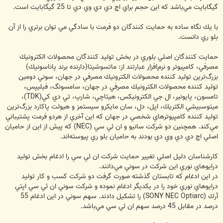
گيگابايت مي‌باشد كه اين حجم براي اچ دي دي وي دي تا 25 گيگابايت است.
با يك نگاه ساده به حمايت كنندگان دو فرمت با سادگي مي توان برتري را از آن
بلو ري دانست.
حمايت كنندگان اصلي بلوري در بخش توليد كنندگان محصولات الكترونيك
مصرفي، كامپيوتر و نرم‌افزار عبارتند از: ماتسوشيتا(دارنده برند پاناسونيك)
بزرگ‌ترين توليد كننده محصولات الكترونيك مصرفي در جهان، سوني دومين
توليد كننده محصولات الكترونيك مصرفي در جهان، سامسونگ، فيليپس،
تامسون، پايونير، ال جي الكترونيكس، هيتاچي، شارپ، تي دي كي(TDK)،
ميتوسبيشي الكتريك، اپل، دل، سان مايكرو سيستمز و هيولت پاكارد بزرگ‌ترين
توليد كننده كامپيوترهاي شخصي در جهان كه اين آخري از هردو فرمت پشتيباني
مي‌كند. همچنين دو شركت سانيو و ان ئي سي (NEC) كه پيش از اين از حاميان
اصلي اچ دي دي وي دي بودند به حاميان بلو ري پيوسته‌اند.
كارشناسان دليل اصلي تغيير حمايت شركت ان ئي سي را ادغام بخش توليد
درايوهاي نوري اين شركت در سوني مي‌دانند.
در اين ادغام كه تابستان گذشته صورت گرفت دو شركت كسب و كار توليد
درايوهاي نوري خود را در يكديگر ادغام نموده و شركت سوني ان ئي سي اپتي
آرك (SONY NEC Optiarc) را تشكيل دادند. سهم سوني در اين ادغام 55
درصد در مقابل 45 درصد سهم ان ئي سي مي‌باشد.