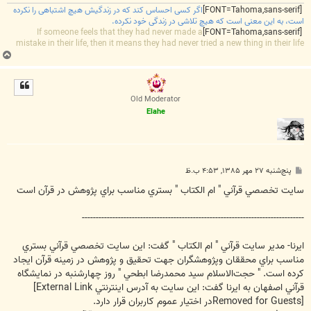
[FONT=Tahoma,sans-serif]
اگر کسی احساس کند که در زندگیش هیچ اشتباهی را نکرده
است، به این معنی است که هیچ تلاشی در زندگی خود نکرده.
If someone feels that they had never made a
[FONT=Tahoma,sans-serif]
mistake in their life, then it means they had never tried a new thing in their life
ب
ا
ل
ا
Old Moderator
Elahe
پ
پنج‌شنبه ۲۷ مهر ۱۳۸۵, ۴:۵۳ ب.ظ
س
ت
سايت تخصصي قرآني " ام الكتاب " بستري مناسب براي پژوهش در قرآن است
--------------------------------------------------------------------------------
ایرنا- مدير سايت قرآني " ام الكتاب " گفت: اين سايت تخصصي قرآني بستري
مناسب براي محققان وپژوهشگران جهت تحقيق و پژوهش در زمينه قرآن ايجاد
كرده است. " حجت‌الاسلام سيد محمدرضا ابطحي " روز چهارشنبه در نمايشگاه
قرآني اصفهان به ايرنا گفت: اين سايت به آدرس اينترنتي ‪
[External Link
Removed for Guests]
‬در اختيار عموم كاربران قرار دارد.