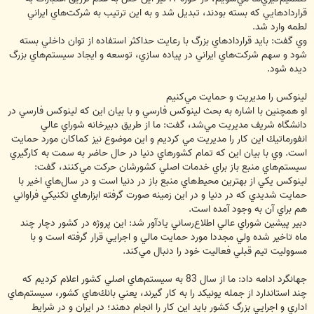
قراردادهايي كه بسته بودند، تبديل شد و به اين ترتيب به شركت‌هاي ايراني
لطمه وارد شد.
وي گفت: بايد قراردادهاي بزرگ با رعايت حداكثر استفاده از توان داخلي بسته
شود و سهم شركت‌هاي ايراني در پياده سازي، توسعه و ايجاد سيستم‌هاي بزرگ
ديده شود.
لينوكس را مديريت و حمايت مي‌كنيم
او همچنين با اشاره به بحث لينوكس فارسي و با بيان اين كه لينوكس فارسي در
دانشگاه شريف مديريت مي‌شد،‌ گفت: ما از طريق دبيرخانه شوراي عالي
انفورماتيك اين كار را مديريت مي کرديم و اين موضوع نيز كماكان مورد حمايت
است. وي با بيان اين كه تمام كشورهاي دنيا در حال حاضر به سمت به كارگيري
سيستم‌هاي منبع باز براي خدمات اصلي كشورشان حركت مي‌كنند، گفت:
لينوكس يكي از بهترين محيط‌هاي منبع باز در دنيا است و در سال‌هاي اخير با
حمايت شديدي كه در دنيا و در اين زمينه صورت گرفته ابزارهاي تكنيكي فراواني
هم براي آن به وجود آمده است.
دبير پيشين شوراي عالي اطلاع‌رساني يادآور شد: اين پروژه در كشور دچار چند
ماه تاخير شده ولي مجددا مورد حمايت مالي و اجرايي قرار گرفته است و با
مسووليت تيم قبلي فعاليت خود را دنبال مي‌كند.
جهانگرد ادامه داد: ما از سال 83 به سيستم‌هاي اصلي كشور اعلام كرديم كه
چند استاندارد از جمله يونيكد را به كار گيرند، يعني بانك‌هاي كشور، سيستم‌هاي
اداري و اجرايي بزرگ كشور بايد اين كار را انجام دهند؛ در ايران و در شرايط