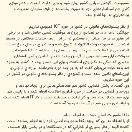
مسووليت، گردش اجرايي كشور روان شود و براي رعايت كيفيت و عدم موازي
كاري هم استانداردهاي لازم به صورت بخشنامه از طرف سازمان مديريت و
برنامه‌ريزي به آنها ابلاغ شد.
از نظر پشتوانه‌هاي قانوني در كشور در حوزه ICT كمبودي نداريم
جهانگرد ادامه داد: در تعدادي از پروژه‌ها موفقيت نسبي حاصل شد و در برخي
نيز هنوز در مراحل مياني راه هستيم كه در اين رابطه خدمات مختلفي در محيط
اجتماعي به صورت دولت الكترونيك شروع شده و به تدريج در حال بلوغ است؛
البته برخي از فعاليت‌ها هم به سرويس معيني نرسيده است، اما همراه اين
تحولات داراي سرمايه خوبي از قوانين جديد شديم؛ قوانين و آيين‌نامه‌هاي
جديدي كه متكي به تكنولوژي اطلاعات و براي اين قلمرو بود، در كشور به وجود
آمد و به جرات مي‌توان گفت كه به جز چند مورد باقيمانده، نيازهاي قانوني و
آيين‌نامه‌اي تامين شده است و كمبودي از نظر پشتوانه‌هاي قانوني در كشور در
اين حوزه نداريم.
وي گفت: با بخش قضايي كشور هم هماهنگي‌هايي براي ايجاد نهادها و
رويه‌هاي قضايي در حمايت از حوزه فناوري اطلاعات انجام شده و با پليس هم
براي حمايت از ايجاد ساز و كار امنيت و حفاظت كسب و كار IT انجام شده است
و توانمندي خوبي هم در آن جا به وجود آمده است.
تكفا ماموريت اصلي خود را به انجام رساند
او با اعتقاد به اين كه پروژه تكفا ماموريت اصلي خود را به انجام رسانده است،
گفت: البته از نظر بسياري از ناظراني كه در دستگاه‌ها و در بخش بازار هستند،