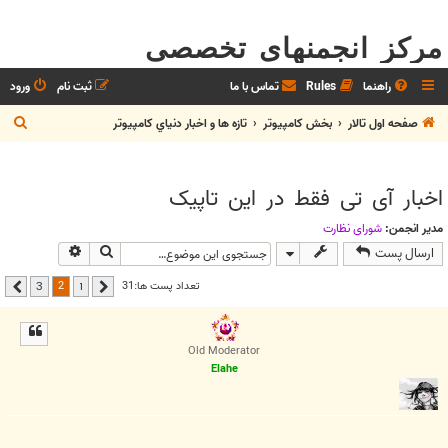
مرکز انجمنهای تخصصی
راهنما
Rules
تماس با ما
ثبت نام
ورود
ج
صفحه اول تالار
بخش كامپيوتر
تازه ها و اخبار دنياي کامپيوتر
س
ت
اخبار آی تی فقط در این تاپیک
ج
و
مدیر انجمن:
شوراي نظارت
جستجو
جستجوی پیشر
ارسال پست
2
تعداد پست ها:31
3
1
قبلی
بعدی
Old Moderator
Elahe