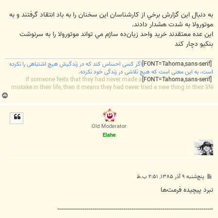
به دنبال اين گزارش برخي از كارشناسان اين سخنان را به باد انتقاد گرفتند و به
موتورولا به شدت هشدار دادند.
اين عده معتقدند خريد واحد زيان‌ده ساژم مي تواند موتورولا را به سرنوشت
بنكيو دچار كند
[FONT=Tahoma,sans-serif]
اگر کسی احساس کند که در زندگیش هیچ اشتباهی را نکرده
است، به این معنی است که هیچ تلاشی در زندگی خود نکرده.
If someone feels that they had never made a
[FONT=Tahoma,sans-serif]
mistake in their life, then it means they had never tried a new thing in their life
ب
ا
ل
ا
Old Moderator
Elahe
پ
پنج‌شنبه ۹ آذر ۱۳۸۵, ۲:۵۱ ب.ظ
س
ت
نبرد پيچيده فرمت‌ها
--------------------------------------------------------------------------------