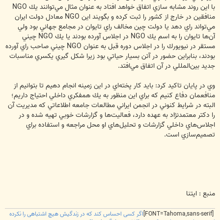
با اين روند مشابه سازي اتفاق خواهد افتاد به عنوان مثال مي‌توانند يك NGO
منافقين در خارج از کشور را ثبت كرده و بگويند اين NGO معادل دولت ايران
مي‌تواند راي دهد يا دولت چين مخالف راي تايوان در مجامع جهاني بود ولي
آن‌ها تايوان را به اسم يك NGO در اجلاس آورده بودند يا يك NGO چيني
مستقر در نيويورك را در اجلاس دوره قبل به عنوان NGO چيني صاحب راي آورده
بودند، بنابراين حضور در آتن بسيار حياتي بود زيرا شكل گيري يكسري مناسبات
جديد بين‌المللي در آن اتفاق مي‌افتد.
وي در پايان تاكيد كرد: بايد كار پخته‌اي در اين زمينه انجام دهيم تا بتوانيم از
منافعمان دفاع كنيم كه براي اين منظور به يك همفكري داخلي احتياج داريم؛
البته در شرايط كنوني در انجمن ايراني مطالعات جامعه اطلاعاتي كه مديريت آن
را دكتر معتمدنژاد به عهده دارد، فعاليت‌ها و گزارشات خوبي تهيه شده و در
اجلاس‌هاي داخلي گزارشات و تحليل‌هاي او محل مراجعه و استفاده براي
تصميم‌سازي است.
منبع : ایتنا
[FONT=Tahoma,sans-serif]
اگر کسی احساس کند که در زندگیش هیچ اشتباهی را نکرده