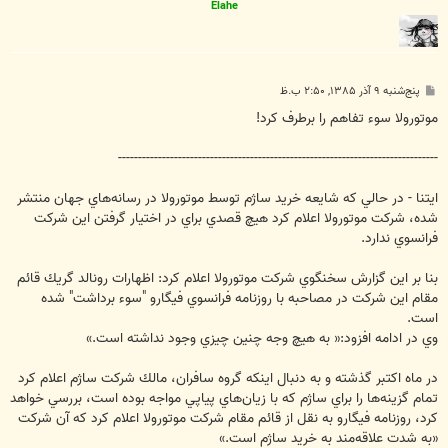
Elahe
پ
پنج‌شنبه ۹ آذر ۱۳۸۵, ۲:۵۰ ب.ظ
س
ت
موتورولا سوء تفاهم را برطرف كرد!
--------------------------------------------------------------------------------
ايتنا - در حالي كه شايعه خريد ساژم توسط موتورولا در رسانه‌هاي جهان منتشر
شده، شركت موتورولا اعلام كرد هيچ قصدي براي در اختيار گرفتن اين شركت
فرانسوي ندارد.
بنا بر اين گزارش سخنگوي شركت موتورولا اعلام كرد: اظهارات رونالد گريك قائم
مقام اين شركت در مصاحبه با روزنامه فرانسوي فيگارو "سوء برداشت" شده
است.
وي در ادامه افزود:« به هيچ وجه چنين چيزي وجود نداشته است.»
در ماه اكتبر گذشته و به دنبال اينكه گروه سافران، مالك شركت ساژم اعلام كرد
تمام گزينه‌ها را براي ساژم كه با زيان‌هاي پياپي مواجه بوده است، بررسي خواهد
كرد، روزنامه فيگارو به نقل از قائم مقام شركت موتورولا اعلام كرد كه آن شركت
«به شدت علاقه‌مند به خريد ساژم است.»