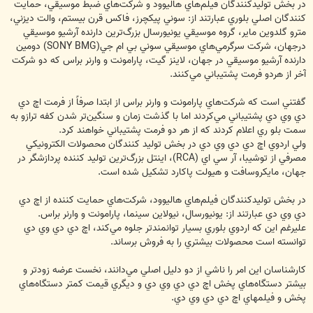
در بخش توليدكنندگان فيلم‌هاي هاليوود و شركت‌هاي ضبط موسيقي، حمايت
كنندگان اصلي بلوري عبارتند از: سوني پيكچرز، فاكس قرن بيستم، والت ديزني،
مترو گلدوين ماير، گروه موسيقي يونيورسال بزرگ‌ترين دارنده آرشيو موسيقي
درجهان، شركت سرگرمي‌هاي موسيقي سوني بي ام جي(SONY BMG) دومين
دارنده آرشيو موسيقي در جهان، لاينز گيت، پارامونت و وارنر براس كه دو شركت
آخر از هردو فرمت پشتيباني مي‌كنند.
گفتني است كه شركت‌هاي پارامونت و وارنر براس از ابتدا صرفاً از فرمت اچ دي
دي وي دي پشتيباني مي‌كردند اما با گذشت زمان و سنگين‌تر شدن كفه ترازو به
سمت بلو ري اعلام كردند كه از هر دو فرمت پشتيباني خواهند كرد.
ولي اردوي اچ دي دي وي دي در بخش توليد كنندگان محصولات الكترونيكي
مصرفي از توشيبا، آر سي اي (RCA)، اينتل بزرگ‌ترين توليد كننده پردازشگر در
جهان، مايكروسافت و هيولت پاكارد تشكيل شده است.
در بخش توليدكنندگان فيلم‌هاي هاليوود، شركت‌هاي حمايت كننده از اچ دي
دي وي دي عبارتند از: يونيورسال، نيولاين سينما، پارامونت و وارنر براس.
عليرغم اين كه اردوي بلوري بسيار توانمندتر جلوه مي‌كند، اچ دي دي وي دي
توانسته است محصولات بيشتري را به فروش برساند.
كارشناسان اين امر را ناشي از دو دليل اصلي مي‌دانند، نخست عرضه زودتر و
بيشتر دستگاه‌هاي پخش اچ دي دي وي دي و ديگري قيمت كمتر دستگاه‌هاي
پخش و فيلمهاي اچ دي دي وي دي.