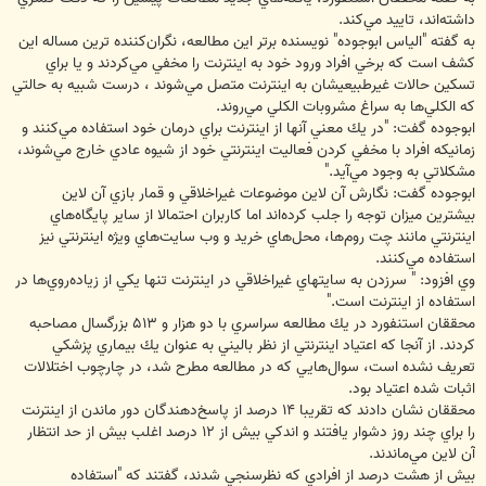
داشته‌اند، تاييد مي‌كند.
به گفته "الياس ابوجوده" نويسنده برتر اين مطالعه، نگران‌كننده ترين مساله اين
كشف است كه برخي افراد ورود خود به اينترنت را مخفي مي‌كردند و يا براي
تسكين حالات غيرطبيعيشان به اينترنت متصل مي‌شوند ، درست شبيه به حالتي
كه الكلي‌ها به سراغ مشروبات الكلي مي‌روند.
ابوجوده گفت: "در يك معني آنها از اينترنت براي درمان خود استفاده مي‌كنند و
زمانيكه افراد با مخفي كردن فعاليت اينترنتي خود از شيوه عادي خارج مي‌شوند،
مشكلاتي به وجود مي‌آيد."
ابوجوده گفت: نگارش آن لاين موضوعات غيراخلاقي و قمار بازي آن لاين
بيشترين ميزان توجه را جلب كرده‌اند اما كاربران احتمالا از ساير پايگاه‌هاي
اينترنتي مانند چت روم‌ها، محل‌هاي خريد و وب سايت‌هاي ويژه اينترنتي نيز
استفاده مي‌كنند.
وي افزود: " سرزدن به سايتهاي غيراخلاقي در اينترنت تنها يكي از زياده‌روي‌ها در
استفاده از اينترنت است."
محققان استنفورد در يك مطالعه سراسري با دو هزار و ‪ ۵۱۳‬بزرگسال مصاحبه
كردند. از آنجا كه اعتياد اينترنتي از نظر باليني به عنوان يك بيماري پزشكي
تعريف نشده است، سوال‌هايي كه در مطالعه مطرح شد، در چارچوب اختلالات
اثبات شده اعتياد بود.
محققان نشان دادند كه تقريبا ‪ ۱۴‬درصد از پاسخ‌دهندگان دور ماندن از اينترنت
را براي چند روز دشوار يافتند و اندكي بيش از ‪ ۱۲‬درصد اغلب بيش از حد انتظار
آن لاين مي‌ماندند.
بيش از هشت درصد از افرادي كه نظرسنجي شدند، گفتند كه "استفاده