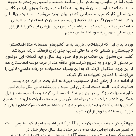
شود، اما در سازمان برنامه در حال مطالعه هستند و اميدواريم زودتر به نتيجه
برسد. به اعتقاد او، از زمان شروع برنامه تكفا و در حوزه تكنولوژي بايد در كلاس
بين‌المللي كار كنيم و محصولاتي كه در ايران توليد مي‌شود استاندارد بين‌المللي
را دارا باشد؛ چون اگر در بازار تكنولوژي محصولاتمان در استاندارد بين‌المللي
نباشد، براي داخل هم مفيد نخواهد بود، پس براي ارزيابي اين كار بايد از بازار
بين‌المللي سهمي ‌به خود اختصاص دهيم.
وي با بيان اين كه نزديك‌ترين بازارها به ما كشورهاي همسايه مثلا افغانستان‌،
تاجيكستان و كساني كه با ما حتي تقارب جدي زبان فرهنگ دارند،‌ مي‌باشد
گفت: من مشوق اين حركت بودم و از حدود يك سال و نيم گذشته اين موضوع
در دستور كار بود و به تدريج شركت‌هاي علاقه مند از طرف دولت افغانستان هم
از اين ورود استقبال كردند كه به اين وسيله محصولات دو زبانه فارسي- لاتين را
مي‌توانند با كمترين تغييرات به كار گيرند.
او ادامه داد: از زماني كه از مسووليت دبيرخانه كنار رفتم در اين حوزه بيشتر
فعاليت ‌كردم، البته دست اندركاران اين حوزه و وزارتخانه‌هايي مثل وزارت امور
خارجه و وزارت بازرگاني در اين زمينه كمك بسياري كردند و با‌نك توسعه نيز قول
همكاري داده و دولت هم در برنامه‌هايش براي توسعه صادرات‌ هاي‌تك همه نوع
كمكي را اعلام كرده و اميدواريم هر چه زودتر شاهد موفقيت شركت‌هاي ايراني در
بازارهاي منطقه و دورتر از آن باشيم.
جهانگرد در ادامه به بحث ركود بازار IT در كشور اشاره و اظهار كرد: طبيعي است
با تغيير مديران اجرايي يك دوره‌اي در حدود يك سال دچار خلل در
تصميم‌گيري‌ها مي‌شويم، در حوزه IT نيز اين خلل به عدم تزريق اعتبارات به