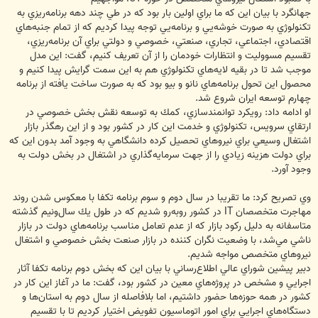
جهانگرد با بيان اين كه ما براي اولين بار بود كه در طي چند دهه‌ برنامه‌ريزي به
تكنولوژي به صورت خوشه‌يي و برنامه‌يي توجه پيدا كرديم كه از تمام جنبه‌هاي
اقتصادي، اجتماعي، تجاري، صنعتي، خصوصي و دولتي براي آن برنامه‌ريزي،
تقسيم مسووليت و انتظارات خودمان را از آن تعريف كنيم، گفت: اين مدل
موجب شد تا در بقيه لايه‌هاي تكنولوژي هم به اين سمت گرايش پيدا كنيم و
محصول اين تحول برنامه‌هاي نانو و بيو بود كه به صورت ساخت يافته‌ از برنامه
چهارم توسعه ايران شروع شد.
او ادامه داد: رويكرد توانمندسازي، كمك به توسعه نقش بخش خصوصي در
ارتقاي سرويس، تكنولوژي و خدمت اين كار در كشور بود و از اين رهگذر بازار
اشتغال وسيعي براي نيروهاي تحصيل كرده دانشگاهي به وجود آمد بدون اين كه
براي دولت هزينه زيادي را از جهت سرمايه‌گذاري در اشتغال در بخش دولت به
وجود آورد.
وي تصريح كرد: ما تقريبا در سال دوم و سوم برنامه تكفا با معكوس شدن روند
مهاجرت متخصصان IT در كشور روبه‌رو شديم كه در طول يك سال‌ونيم گذشته
متاسفانه به دليل ركود بازار كه از عدم تعامل مناسب برنامه‌هاي دولت در بازار
ناشي مي‌شد، با وضعيت نگران كننده در بازار صنعت بخش خصوصي و اشتغال
نيروهاي متخصص مواجه شديم.
دبير پيشين شوراي عالي اطلاع‌رساني با بيان اين كه بخش دوم برنامه تكفا آثار
اجرايي و مشخص در پروژه‌هاي معين در كشور بود، گفت: ما در آغاز اين كار در
كشور در همه حوزه‌ها حضور داشتيم، اما بلافاصله از سال دوم به استان‌ها و
دستگاه‌هاي اجرايي براي امور اتوماسيون تفويض اختيار كرديم تا با تقسيم