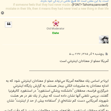
است، به این معنی است که هیچ تلاشی در زندگی خود نکرده.
If someone feels that they had never made a
[FONT=Tahoma,sans-serif]
mistake in their life, then it means they had never tried a new thing in their life
ب
ا
ل
ا
Old Moderator
Elahe
پ
پنج‌شنبه ۹ آذر ۱۳۸۵, ۲:۴۷ ب.ظ
س
ت
آمريكا مملو از معتادان اينترنتي است
--------------------------------------------------------------------------------
ایرنا-بر اساس يك مطالعه آمريكا مي‌تواند مملو از معتادان اينترنتي شود كه به
اندازه معتادان به مشروبات الكلي بيمار هستند. به گزارش پايگاه اينترنتي
خبرگزاري فرانسه، محققان "دانشكده پزشكي استنفورد" در استنفورد كاليفرنيا
گفتند، بررسي تلفني آنها نشان داده است كه بيش از يك نفر در هر هشت
شهروند آمريكايي دست كم نشانه‌اي از "استفاده بيش از حد از اينترنت" نشان
داده‌اند.
به گفته محققان استنفورد، يافته‌هاي جديد مطالعات پيشين را كه دقت كمتري