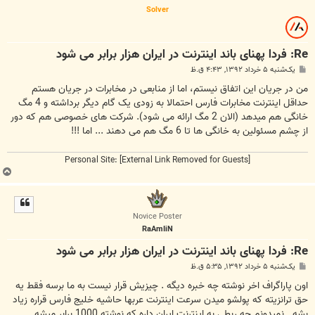
Solver
Re: فردا پهنای باند اینترنت در ایران هزار برابر می شود
پ
یک‌شنبه ۵ خرداد ۱۳۹۲, ۴:۴۳ ق.ظ
س
ت
من در جریان این اتفاق نیستم، اما از منابعی در مخابرات در جریان هستم
حداقل اینترنت مخابرات فارس احتمالا به زودی یک گام دیگر برداشته و 4 مگ
خانگی هم میدهد (الان 2 مگ ارائه می شود). شرکت های خصوصی هم که دور
از چشم مسئولین به خانگی ها تا 6 مگ هم می دهند ... اما !!!
Personal Site:
[External Link Removed for Guests]
ب
ا
ل
ا
Novice Poster
RaAmIiN
Re: فردا پهنای باند اینترنت در ایران هزار برابر می شود
پ
یک‌شنبه ۵ خرداد ۱۳۹۲, ۵:۳۵ ق.ظ
س
ت
اون پاراگراف اخر نوشته چه خبره دیگه . چیزیش قرار نیست به ما برسه فقط یه
حق ترانزیته که پولشو میدن سرعت اینترنت عربها حاشیه خلیج فارس قراره زیاد
بشه . نمیدونم چه ربطی به اینترنت ایران داره که نوشته 1000 برابر میشه