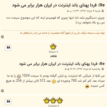
Re: فردا پهنای باند اینترنت در ایران هزار برابر می شود
پ
شنبه ۴ خرداد ۱۳۹۲, ۱۱:۳۳ ب.ظ
س
ت
چیزی دستگیرم نشد اما تنها چیزی که فهمیدم اینه که این موضوع سرعت نت
من رو بالا نخواهد برد:(
توبه برلب سبحه برکف دل پر از شوق گناه معصیت را خنده می اید ز استغفار ما
ب
ا
ل
ا
Major II
edibk
Re: فردا پهنای باند اینترنت در ایران هزار برابر می شود
پ
یک‌شنبه ۵ خرداد ۱۳۹۲, ۱۲:۱۹ ق.ظ
س
ت
من قبلا از شرکتی که اینترنت رو ازش گرفته بودم تا سرعت 1024
را به ما
میداد بعد کم کم شد 700 وخورده ای
بعد 512 الان بیشتر از 256 به هیج
کس نمیده
ب
ا
ل
ا
Colonel II