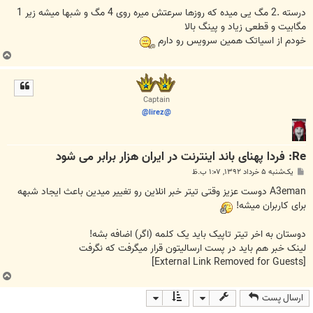
س
ت
درسته .2 مگ یی میده که روزها سرعتش میره روی 4 مگ و شبها میشه زیر 1
مگابیت و قطعی زیاد و پینگ بالا
خودم از اسیاتک همین سرویس رو دارم
ب
ا
ل
ا
Captain
@lirez@
Re: فردا پهنای باند اینترنت در ایران هزار برابر می شود
پ
یک‌شنبه ۵ خرداد ۱۳۹۲, ۱:۰۷ ب.ظ
س
ت
A3eman دوست عزیز وقتی تیتر خبر انلاین رو تغییر میدین باعث ایجاد شبهه
برای کاربران میشه!
دوستان به اخر تیتر تاپیک باید یک کلمه (اگر) اضافه بشه!
لینک خبر هم باید در پست ارسالیتون قرار میگرفت که نگرفت
[External Link Removed for Guests]
ب
ا
ارسال پست
ل