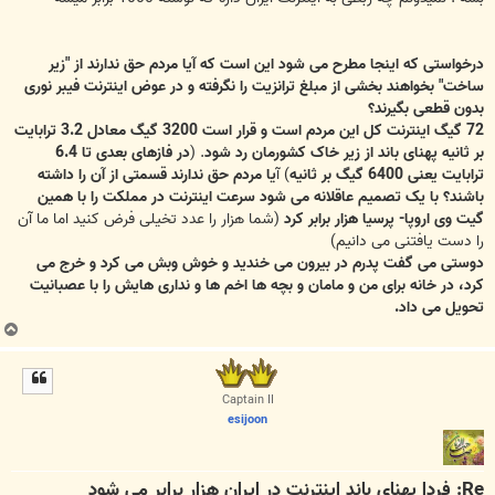
درخواستی که اینجا مطرح می شود این است که آیا مردم حق ندارند از "زیر
ساخت" بخواهند بخشی از مبلغ ترانزیت را نگرفته و در عوض اینترنت فیبر نوری
بدون قطعی بگیرند؟
72 گیگ اینترنت کل این مردم است و قرار است 3200 گیگ معادل 3.2 ترابایت
بر ثانیه پهنای باند از زیر خاک کشورمان رد شود
. (
در فازهای بعدی تا 6.4
ترابایت یعنی 6400 گیگ بر ثانیه
) آ
یا مردم حق ندارند قسمتی از آن را داشته
باشند؟ با یک تصمیم عاقلانه می شود سرعت اینترنت در مملکت را با همین
گیت وی اروپا- پرسیا هزار برابر کرد
(شما هزار را عدد تخیلی فرض کنید اما ما آن
را دست یافتنی می دانیم)
دوستی می گفت پدرم در بیرون می خندید و خوش وبش می کرد و خرج می
کرد، در خانه برای من و مامان و بچه ها اخم ها و نداری هایش را با عصبانیت
تحویل می داد.
ب
ا
ل
ا
Captain II
esijoon
Re: فردا پهنای باند اینترنت در ایران هزار برابر می شود