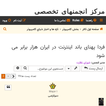
مرکز انجمنهای تخصصی
راهنما
Rules
تماس با ما
ثبت نام
ورود
ج
صفحه اول تالار
بخش كامپيوتر
تازه ها و اخبار دنياي کامپيوتر
س
ت
فردا پهنای باند اینترنت در ایران هزار برابر می
ج
شود
و
مدیر انجمن:
شوراي نظارت
جستجو
جستجوی پیش
ارسال پست
2
تعداد پست ها:19
1
قبلی
Major I
دموکراسی