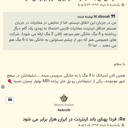
پ
یک‌شنبه ۵ خرداد ۱۳۹۲, ۵:۴۹ ق.ظ
س
ت
M.Abooali نوشته شده:
من در جریان این اتفاق نیستم، اما از منابعی در مخابرات در جریان
هستم حداقل اینترنت مخابرات فارس احتمالا به زودی یک گام دیگر
برداشته و 4 مگ خانگی هم میدهد (الان 2 مگ ارائه می شود). شرکت
های خصوصی هم که دور از چشم مسئولین به خانگی ها تا 6 مگ هم
می دهند ... اما !!!
با سلام
همین الان آسیاتک تا 4 مگ را به خانگی سرویس میده.....تبلیغاتش در سطح
شهر موجوده...یکی از تبلیغاتش رو پل عابر پیاده MRI بولوار چمران نصبه
ب
ا
ل
ا
Novice Poster
RaAmIiN
Re: فردا پهنای باند اینترنت در ایران هزار برابر می شود
پ
یک‌شنبه ۵ خرداد ۱۳۹۲, ۶:۰۵ ق.ظ