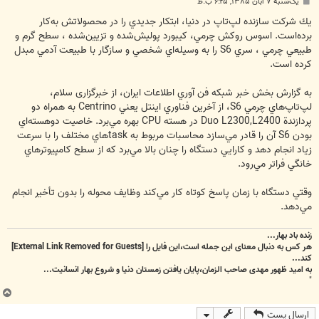
پ
یک‌شنبه ۷ آبان ۱۳۸۵, ۶:۲۵ ب.ظ
س
ت
يك شركت سازنده لپ‌تاپ‌ در دنيا، ابتكار جديدي را در محصولاتش به‌كار
برده‌است. اسوس روكش چرمي، كيبورد پوليش‌شده و تزيين‌شده ، سطح گرم و
طبيعي چرمي ، سري S6 را به وسيله‌اي شخصي و سازگار با طبيعت آدمي مبدل
كرده است.
به گزارش بخش خبر شبكه فن آوري اطلاعات ايران، از خبرگزاری سلام،
لپ‌تاپ‌هاي چرمي S6، از آخرين فناوري اينتل يعني Centrino به همراه دو
پردازندة Duo L2300,L2400 در هسته CPU بهره مي‌برد. خاصيت دوهسته‌اي
بودن S6 آن را قادر مي‌سازد محاسبات مربوط به task‌هاي مختلف را با سرعت
زياد انجام دهد و كارايي دستگاه را چنان بالا مي‌برد كه از سطح كامپيوترهاي
خانگي فراتر مي‌رود.
وقتي دستگاه با زمان پاسخ كوتاه كار مي‌كند وظايف محوله را بدون تأخير انجام
مي‌دهد.
زنده باد بهار...
هر کس به دنبال معنای این جمله است،این فایل را
[External Link Removed for Guests]
کند...
به امید ظهور مهدی صاحب الزمان،پایان یافتن زمستان دنیا و شروع بهار انسانیت...
"
ب
ا
ارسال پست