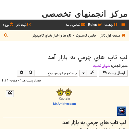
مرکز انجمنهای تخصصی
راهنما
Rules
تماس با ما
ثبت نام
ورود
ج
صفحه اول تالار
بخش كامپيوتر
تازه ها و اخبار دنياي کامپيوتر
س
ت
لپ تاپ هاي چرمي به بازار آمد
ج
و
مدیر انجمن:
شوراي نظارت
جستجو
جستجوی پیش
ارسال پست
تعداد پست ها:1 • صفحه
1
از
1
Captain
Mr.Amirhessam
لپ تاپ هاي چرمي به بازار آمد