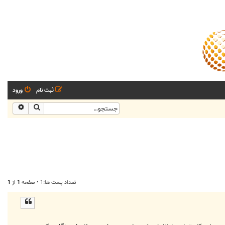
ثبت نام
ورود
جستجو
جستجو
تعداد پست ها:1 • صفحه
1
از
1