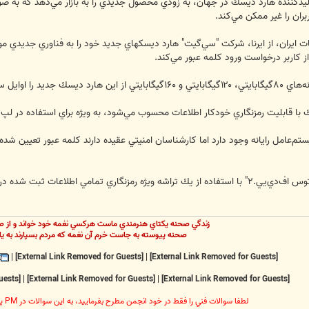
يت"( ،(Seagateبزرگترين توليدكننده هارد ديسك در جهان، به زودي محصول جديدي را به بازار مي‌
ان را غير ممكن مي‌كند.
 ايران، از ایرنا، شركت "سي‌گيت" هارد ديسكهاي جديد خود را به فناوري جديدي م
از كاربر درخواست ورود كلمه عبور مي‌كند.
ده به بازار خواهد داد.
قابليت رمزنگاري خودكار اطلاعات محسوب مي‌شود، به ويژه براي استفاده در لپ‌تاپ
يستم‌عامل رايانه وجود دارد اما كارشناسان امنيتي عقيده دارند كلمه عبور تعيين
هارد ديسك جديد "سي‌گيت" با نام "مومنتوس اف‌دي‌يي.‪ "۲‬با استفاده از يك تراشه ويژه رمزنگار
زندگي صحنه يکتاي هنرمندي ماست هرکسي نغمه خود خواند و از ص
صحنه پيوسته به جاست خرم آن نغمه که مردم بسپارند به يا
|
[External Link Removed for Guests]
|
[External Link Removed for Guests]
[External Link Removed for Guests]
|
[External Link Removed for Guests]
|
[External Link Removed for Guests]
لطفا سوالات فني را فقط در خود انجمن مطرح بفرماييد، به اين سوالات در PM پاسخ داده نخواهد شد