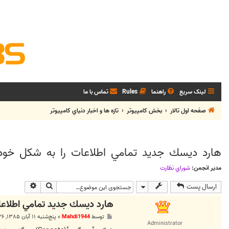
لینک سریع
راهنما
Rules
تماس با ما
صفحه اول تالار
بخش كامپيوتر
تازه ها و اخبار دنياي کامپيوتر
هارد ديسك جديد تمامي اطلاعات را به شكل خودكا
مدیر انجمن:
شوراي نظارت
جستجو
جستجوی پی
ارسال پست
هارد ديسك جديد تمامي اطلاعات
پ
توسط
Mahdi1944
»
پنج‌شنبه ۱۱ آبان ۱۳۸۵, ۱:۲۶ ب.ظ
س
Administrator