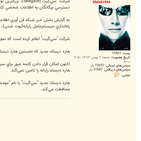
ت
شركت "سي‌گ‪‬
Mahdi1944
دسترسي بيگانگان به اطلاعات شخصي كاربر
به گزارش بخش خبر شبكه فن آوري اطلاعات
راه‌اندازي سيستم‌عامل رايانه(بوت شدن)، 
شركت "سي‌گيت" اعلام كرده است كه نمونه‌هاي ‪۸۰‬گيگابايتي، ‪۱۲۰‬گيگابايتي و ‪۱۶۰‬گيگابايتي از اين هارد ديسك جديد را اوايل سال ميلادي آين
هارد ديسك جديد كه نخستين هارد ديسك با 
پست:
15901
تاریخ عضویت:
جمعه ۷ بهمن ۱۳۸۴, ۷:۵۱
ب.ظ
اكنون امكان قرار دادن كلمه عبور براي س
سپاس‌های ارسالی:
72697 بار
سپاس‌های دریافتی:
31687 بار
هارد ديسك رايانه را تامين نمي‌كند.
ت
تماس:
م
ا
س
محافظت مي‌كند.
M
a
h
d
i
1
9
4
4