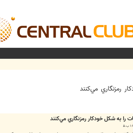
ر رمزنگاري مي‌كنند
شرفته
 را به شكل خودكار رمزنگاري مي‌كنند