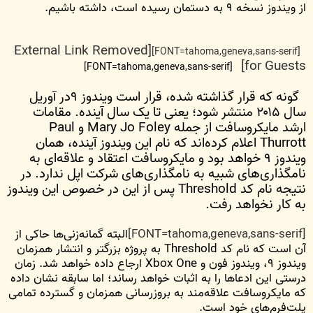
از ویندوز نسخه ۹ به دستمان رسیده است، داشته باشیم.
[External Link Removed
[FONT=tahoma,geneva,sans-serif]
for Guests]
[FONT=tahoma,geneva,sans-serif]
گونه که قرار گذاشته شده، قرار است ویندوز ۹در آوریل
سال ۲۰۱۵ منتشر شود؛ یعنی تا یک سال آینده. مقامات
ارشد مایکروسافت از جمله Mary Jo Foley و Paul
Thurrott اعلام کرده‌اند که نام این ویندوز آینده،‌‌ همان
ویندوز ۹ خواهد بود و مایکروسافت اعتقاد و علاقه‌ای به
نامگذاری‌های شبیه به نامگذاری‌های شرکت اپل ندارد. در
نتیجه نام کد Threshold پس از این در خصوص این ویندوز
به کار نخواهد رفت.
[FONT=tahoma,geneva,sans-serif]
البته گمانه‌زنی‌ها حاکی از
آن است که نام کد Threshold به پروژه بزرگتر و انتشار همزمان
ویندوز ۹، ویندوز فون و Xbox One ارجاع داده خواهد شد. زمان
درستی این ادعا‌ها را به اثبات خواهد رساند؛ اما سابقه نشان داده
که مایکروسافت علاقه‌مند به بروز‌رسانی همزمان و گسترده تمامی
پلت‌فرم‌های خود است.