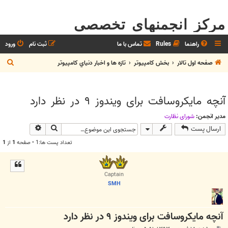
مرکز انجمنهای تخصصی
راهنما
Rules
تماس با ما
ثبت نام
ورود
ج
صفحه اول تالار
بخش كامپيوتر
تازه ها و اخبار دنياي کامپيوتر
س
ت
آنچه مایکروسافت برای ویندوز ۹ در نظر دارد
ج
و
مدیر انجمن:
شوراي نظارت
جستجو
جستجوی پیش
ارسال پست
تعداد پست ها:1 • صفحه
1
از
1
Captain
SMH
آنچه مایکروسافت برای ویندوز ۹ در نظر دارد