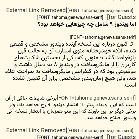
[External Link Removed
[FONT=tahoma,geneva,sans-serif]
for Guests]
[FONT=tahoma,geneva,sans-serif]
اما ویندوز ۹ شامل چه چیزهایی خواهد بود؟
[FONT=tahoma,geneva,sans-serif]
تا کنون درباره این نسخه آینده ویندوز مشخص و قطعی
شده، آنکه خوشبختانه منوی استارت آن به حالت قبل
بازخواهد گشت؛ منویی که یکی از نخستین شکایت‌های
کاربران را از مایکروسافت در ویندوز ۸ به دنبال داشت و‌
موضوعی بود که در کنفرانس مایکروسافت به صراحت اعلام
شد، ولی هیچ زمان‌بندی مشخصی برای آن تعیین نشده
است.
[FONT=tahoma,geneva,sans-serif]
برخی شایعات حاکی از آن
است که این رویداد پیش از انتشار ویندوز ۹ رخ خواهد داد، ولی
برخی دیگر بر این باورند که این منو همزمان با انتشار نسخه آتی
ویندوز اصلاح خواهد شد.
[External Link Removed
[FONT=tahoma,geneva,sans-serif]
for Guests]
[FONT=tahoma,geneva,sans-serif]