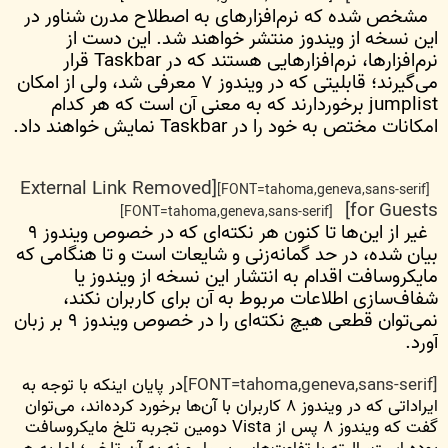
مشخص شده که نرم‌افزارهای به اصطلاح مدرن شناور در
این نسخه از ویندوز منتشر خواهند شد. این دست از
نرم‌افزار‌ها، نرم‌افزارهایی هستند که در Taskbar قرار
می‌گیرند؛ قابلیتی که در ویندوز ۷ معرفی شد، ولی از امکان
jumplist برخوردارند که به معنی آن است که هر کدام
امکانات مختص به خود را در Taskbar نمایش خواهند داد.
[External Link Removed
[FONT=tahoma,geneva,sans-serif]
for Guests]
[FONT=tahoma,geneva,sans-serif]
غیر از این‌ها تا کنون هر نکته‌ای که در خصوص ویندوز ۹
بیان شده، در حد گمانه‌زنی و شایعات است و تا هنگامی که
مایکروسافت اقدام به انتشار این نسخه از ویندوز یا
شفاف‌سازی اطلاعات مربوط به آن برای کاربران نکند،
نمی‌توان ‌قطعی هیچ نکته‌ای را در خصوص ویندوز ۹ بر زبان
آورد.
[FONT=tahoma,geneva,sans-serif]
در پایان اینکه با توجه به
ایراداتی که در ویندوز ۸ کاربران با آن‌ها برخورد کرده‌اند، می‌توان
گفت که ویندوز ۸ پس از Vista دومین تجربه تلخ مایکروسافت