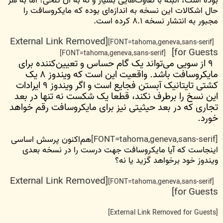
بوده است، البته با تفاوت‌هایی بسیار و نه به آن تلخی؛ اما به هر
حال اشکالات این نسخه به اندازه‌ای بوده که مایکروسافت را
مجبور به انتشار نسخه ۸.‌۱ کرده است.
[External Link Removed
[FONT=tahoma,geneva,sans-serif]
for Guests]
[FONT=tahoma,geneva,sans-serif]
۹ از سویی می‌تواند یک گام حساس و تعیین‌کننده برای
مایکروسافت باشد. واقعیت این است که ویندوز ۸ یک
کشتی تایتانیک آبستن فجایع است و اگر ویندوز ۹ ایرادات
این نسخ را برطرف نکند، قطعا یک شکست نه تنها در بعد
تجاری که در بعد حیثیتی نیز برای مایکروسافت رقم خواهد
خورد.
[FONT=tahoma,geneva,sans-serif]
هم‌اکنون پرسش اساسی
اینجاست که آیا مایکروسافت جهت درست را در نسخه بعدی
ویندوز خود برخواهد گزید یا نه؟
[External Link Removed
[FONT=tahoma,geneva,sans-serif]
for Guests]
[External Link Removed for Guests]