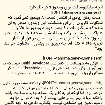
پ
دوشنبه ۱۸ فروردین ۱۳۹۳, ۵:۵۱ ب.ظ
س
آنچه مایکروسافت برای ویندوز ۹ در نظر دارد
ت
[FONT=tahoma,geneva,sans-serif]
مدت زمان زیادی از انتشار نسخه ۸ ویندوز نمی‌گذرد که
شکایات کاربران از برخی مشکلات این ویندوز، منجر به آن
شده که مایکروسافت کابوس دوباره ویندوز Vista را از
هم‌اکنون پیش‌بینی کند و با انتشار نسخه ۸.‌۱ ویندوز و خبر
از پروژه جدید خود برای سال آتی، سعی در فرار از تکرار
تجربه Vista کند؛ اما چه چیزی در ویندوز ۹ متفاوت خواهد
بود؟
[FONT=tahoma,geneva,sans-serif]
به تازگی مایکروسافت در کنفرانس Build Developer خود ـ که در
دوم آوریل برگزار شد ـ اطلاعاتی از پروژه «Threshold» که دیگر
همگان آن را با نام ویندوز نسخه ۹ می‌شناسند، به حضار داد.
[FONT=tahoma,geneva,sans-serif]
تنها نکته مشخص تا کنون
در خصوص این ویندوز آن است که جانشین ویندوز ۸ و ۸.‌۱
خواهد بود؛ اما اینکه آیا به کلی یک نسخه جدید و متفاوت باشد
یا آنکه تنها با بروز رسانی‌هایی بیشتر از ۸ به ۸.‌۱ در آن مواجه
باشیم، هیچ چیز مشخص نیست. بگذارید نگاهی به آنچه تاکنون