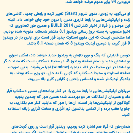
فروردین 94 برای عموم عرضه خواهد شد.
او می‌گوید به زودی، منوی شروع (Start) تغییر کرده و رابطی جدید، کاشی‌های
زنده و اپلیکیشن‌هایی با رابط کاربری مدرن را درون خود جای خواهد داد. البته
این موضوع را قبلا از اخبار کنفرانس BUILD 2014 و همین طور تصاویری که
اخیرا منسوب به بسته بروز رسانی ویندوز 8.1 منتشر شده‌‌اند، متوجه شده بودیم.
اما مشخص نیست که این منوی استارت جدید قرار است برای اولین بار در ویندوز
9 قرار گیرد، یا دومین آپدیت ویندوز 8 که همان نسخه 8.1 باشد.
دومین قابلیتی که رنگ و بوی تازه‌ای به ویندوز جدید خواهد داد، امکان اجرای
برنامه‌های جدید و تمام صفحه ویندوز 8، در محیط دسکتاپ است که مانند دیگر
برنامه‌ها در این محیط، در قالب پنجره (window) اجرا می‌شوند. بدین صورت،
صفحه استارت و محیط دسکتاپ که گویی تا به حال، دو روی سکه بودند، به
یکدیگر نزدیک‌تر شده و احساس راحتی و کارایی کاربر بالا می‌رود.
می‌توان اپلیکیشن‌هایی با رابط مدرن را، در کنار برنامه‌های سنتی دسکتاپ قرار
داد و همزمان از امکانات هر دو بهره‌مند شد؛ همین طور که چندین پنجره
گوناگون از اپلیکیشن‌ها باز است، آن‌ها را طور که مایلید کنار هم بگذارید، به
جلو یا عقب برده و از تمامی پتانسیل نرم افزاری و سخت افزاری رایانه استفاده
کنید.
همان‌طور که قبلا هم اشاره کرده بودیم، ویندوز قرار است بر روی گجت‌های
لمسی یا کامپیوترهای رومیزی، به شکل متفاوتی اجرا شود. اگر سیستم عامل