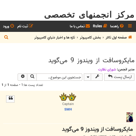
مرکز انجمنهای تخصصی
راهنما
Rules
تماس با ما
ثبت نام
ورود
ج
صفحه اول تالار
بخش كامپيوتر
تازه ها و اخبار دنياي کامپيوتر
س
ت
مایکروسافت از ویندوز 9 می‌گوید
ج
و
مدیر انجمن:
شوراي نظارت
جستجو
جستجوی پیش
ارسال پست
تعداد پست ها:1 • صفحه
1
از
1
Captain
SMH
مایکروسافت از ویندوز 9 می‌گوید