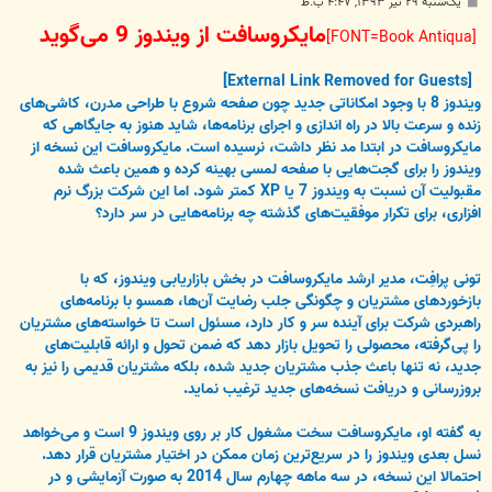
پ
یک‌شنبه ۲۹ تیر ۱۳۹۳, ۴:۴۷ ب.ظ
س
مایکروسافت از ویندوز 9 می‌گوید
ت
[FONT=Book Antiqua]
[External Link Removed for Guests]
ویندوز 8 با وجود امکاناتی جدید چون صفحه شروع با طراحی مدرن، کاشی‌های
زنده و سرعت بالا در راه اندازی و اجرای برنامه‌ها، شاید هنوز به جایگاهی که
مایکروسافت در ابتدا مد نظر داشت، نرسیده است. مایکروسافت این نسخه از
ویندوز را برای گجت‌هایی با صفحه لمسی بهینه کرده و همین باعث شده
مقبولیت آن نسبت به ویندوز 7 یا XP کمتر شود. اما این شرکت بزرگ نرم
افزاری، برای تکرار موفقیت‌های گذشته چه برنامه‌هایی در سر دارد؟
تونی پرافِت، مدیر ارشد مایکروسافت در بخش بازاریابی ویندوز، که با
بازخوردهای مشتریان و چگونگی جلب رضایت آن‌ها، همسو با برنامه‌های
راهبردی شرکت برای آینده سر و کار دارد، مسئول است تا خواسته‌های مشتریان
را پی‌گرفته، محصولی را تحویل بازار دهد که ضمن تحول و ارائه قابلیت‌های
جدید، نه تنها باعث جذب مشتریان جدید شده، بلکه مشتریان قدیمی را نیز به
بروزرسانی و دریافت نسخه‌های جدید ترغیب نماید.
به گفته او، مایکروسافت سخت مشغول کار بر روی ویندوز 9 است و می‌خواهد
نسل بعدی ویندوز را در سریع‌ترین زمان ممکن در اختیار مشتریان قرار دهد.
احتمالا این نسخه، در سه ماهه چهارم سال 2014 به صورت آزمایشی و در