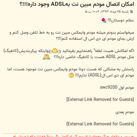
امکان اتصال مودم مبین نت بهADSL وجود داره!!!؟
پ
شنبه ۲۵ مرداد ۱۳۹۳, ۱۰:۰۹ ب.ظ
س
ت
سلام دوستان!!!
میخواستم بدونم میشه مودم وایمکس مبین نت رو به خط تلفن وصل کنم و
ازش بجای مودم ای دی اس ال استفاده کنم!!!؟
اگه امکانش هست لطفا" راهنماییم بفرمائید
واینکه پیکربندیش{کانفیگ}
مثل مودم ADSL هست یا کانفیگ خاصی داره!!؟
راستش یه مشکلی که هست دوتا مودم وایمکس مبین نت موجود هست، اما
مودم ای دی اس ال{ADSL} ندارم!!!
مودم اول swc9200
[External Link Removed for Guests]
مودم بعدی
[External Link Removed for Guests]
به سوی میدانهای جنگ وجهادبشتابیدومرگ رادرآغوش بگیریدوآنرابفشاریدکه شهیدان راه