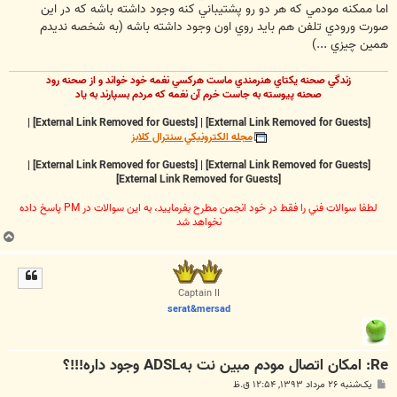
اما ممکنه مودمي که هر دو رو پشتيباني کنه وجود داشته باشه که در اين
صورت ورودي تلفن هم بايد روي اون وجود داشته باشه (به شخصه نديدم
همين چيزي ...)
زندگي صحنه يکتاي هنرمندي ماست هرکسي نغمه خود خواند و از صحنه رود
صحنه پيوسته به جاست خرم آن نغمه که مردم بسپارند به ياد
|
[External Link Removed for Guests]
|
[External Link Removed for Guests]
مجله الکترونيکي سنترال کلابز
|
[External Link Removed for Guests]
|
[External Link Removed for Guests]
[External Link Removed for Guests]
لطفا سوالات فني را فقط در خود انجمن مطرح بفرماييد، به اين سوالات در PM پاسخ داده
نخواهد شد
ب
ا
ل
ا
Captain II
serat&mersad
Re: امکان اتصال مودم مبین نت بهADSL وجود داره!!!؟
پ
یک‌شنبه ۲۶ مرداد ۱۳۹۳, ۱۲:۵۴ ق.ظ
س