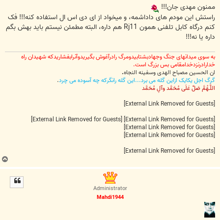
ت
ممنون مهدی جان!!!
راستش این مودم های داداشمه، و میخواد از ای دی اس ال استفاده کنه!!! فک
کنم درگاه کابل تلفنی همون Rj11 هم داره، البته مطمئن نیستم باید بهش بگم
داره یا نه!!!
به سوی میدانهای جنگ وجهادبشتابیدومرگ رادرآغوش بگیریدوآنرابفشاریدکه شهیدان راه
خدارادرنزدخدامقامی بس بزرگ است.
ان الحسین مصباح الهدی وسفینه النجاه
.
گرگ اجل یکایک ازاین گله می برد...این گله رانگرکه چه آسوده می چرد
.
اللَّـهُمَّ صَلِّ عَلَى مُحَمَّد وآلِ مُحَمَّد
[External Link Removed for Guests]
[External Link Removed for Guests]
[External Link Removed for Guests]
[External Link Removed for Guests]
[External Link Removed for Guests]
[External Link Removed for Guests]
ب
ا
ل
ا
Administrator
Mahdi1944