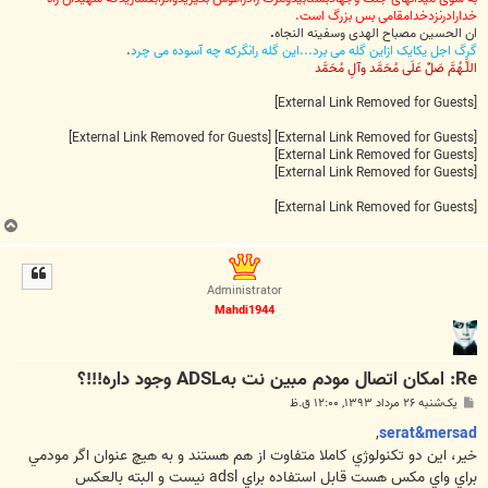
خدارادرنزدخدامقامی بس بزرگ است.
ان الحسین مصباح الهدی وسفینه النجاه
.
گرگ اجل یکایک ازاین گله می برد...این گله رانگرکه چه آسوده می چرد
.
اللَّـهُمَّ صَلِّ عَلَى مُحَمَّد وآلِ مُحَمَّد
[External Link Removed for Guests]
[External Link Removed for Guests]
[External Link Removed for Guests]
[External Link Removed for Guests]
[External Link Removed for Guests]
[External Link Removed for Guests]
ب
ا
ل
ا
Administrator
Mahdi1944
Re: امکان اتصال مودم مبین نت بهADSL وجود داره!!!؟
پ
یک‌شنبه ۲۶ مرداد ۱۳۹۳, ۱۲:۰۰ ق.ظ
س
ت
,
serat&mersad
خير، اين دو تکنولوژي کاملا متفاوت از هم هستند و به هيچ عنوان اگر مودمي
براي واي مکس هست قابل استفاده براي adsl نيست و البته بالعکس