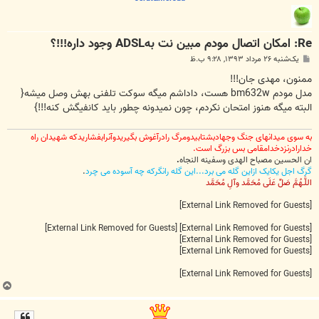
Re: امکان اتصال مودم مبین نت بهADSL وجود داره!!!؟
پ
یک‌شنبه ۲۶ مرداد ۱۳۹۳, ۹:۲۸ ب.ظ
س
ت
ممنون، مهدی جان!!!
مدل مودم bm632w هست، داداشم میگه سوکت تلفنی بهش وصل میشه{
البته میگه هنوز امتحان نکردم، چون نمیدونه چطور باید کانفیگش کنه!!!}
به سوی میدانهای جنگ وجهادبشتابیدومرگ رادرآغوش بگیریدوآنرابفشاریدکه شهیدان راه
خدارادرنزدخدامقامی بس بزرگ است.
ان الحسین مصباح الهدی وسفینه النجاه
.
گرگ اجل یکایک ازاین گله می برد...این گله رانگرکه چه آسوده می چرد
.
اللَّـهُمَّ صَلِّ عَلَى مُحَمَّد وآلِ مُحَمَّد
[External Link Removed for Guests]
[External Link Removed for Guests]
[External Link Removed for Guests]
[External Link Removed for Guests]
[External Link Removed for Guests]
[External Link Removed for Guests]
ب
ا
ل