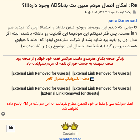
Re: امکان اتصال مودم مبین نت بهADSL وجود داره!!!؟
پ
یک‌شنبه ۲۶ مرداد ۱۳۹۳, ۲:۰۱ ق.ظ
س
ت
,
serat&mersad
تا جايي که ديدم اين مودم‌ها ورودي تلفن ندارند و احتمالا اوني که ديديد هم
lan هست. پس فکر نميکنم اين مودم‌ها اين قابليت رو داشته باشند، البته اگر
مدل اون رو بفرماييد شايد بشه از شرکت سازنده‌ي اونها که احتمالا هواوي
هست، بررسي کرد (به شخصه احتمال اين موضوع رو زير 1% ميدونم)
زندگي صحنه يکتاي هنرمندي ماست هرکسي نغمه خود خواند و از صحنه رود
صحنه پيوسته به جاست خرم آن نغمه که مردم بسپارند به ياد
|
[External Link Removed for Guests]
|
[External Link Removed for Guests]
مجله الکترونيکي سنترال کلابز
|
[External Link Removed for Guests]
|
[External Link Removed for Guests]
[External Link Removed for Guests]
لطفا سوالات فني را فقط در خود انجمن مطرح بفرماييد، به اين سوالات در PM پاسخ داده
نخواهد شد
ب
ا
ل
ا
Captain II
serat&mersad