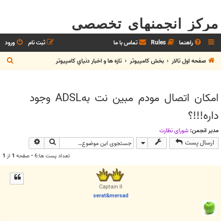
مرکز انجمنهای تخصصی
راهنما
Rules
تماس با ما
ثبت نام
ورود
ج
صفحه اول تالار
بخش كامپيوتر
تازه ها و اخبار دنياي کامپيوتر
س
ت
امکان اتصال مودم مبین نت بهADSL وجود
ج
داره!!!؟
و
مدیر انجمن:
شوراي نظارت
جستجو
جستجوی پیش
ارسال پست
تعداد پست ها:6 • صفحه
1
از
1
Captain II
serat&mersad