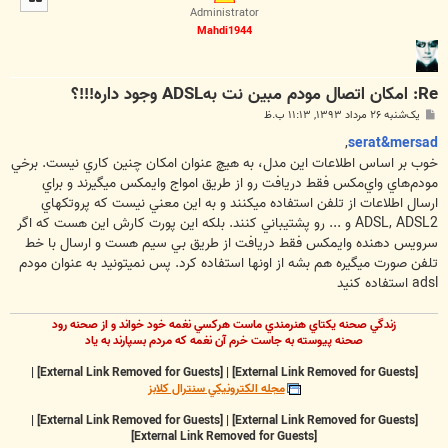
ا
Administrator
Mahdi1944
Re: امکان اتصال مودم مبین نت بهADSL وجود داره!!!؟
پ
یک‌شنبه ۲۶ مرداد ۱۳۹۳, ۱۱:۱۳ ب.ظ
س
ت
,
serat&mersad
خوب بر اساس اطلاعات اين مدل، به هيچ عنوان امکان چنين کاري نيست. برخي
مودم‌هاي واي‌مکس فقط دريافت رو از طريق امواج وايمکس ميگيرند و براي
ارسال اطلاعات از تلفن استفاده ميکنند و به اين معني نيست که پروتکهاي
ADSL, ADSL2 و ... رو پشتيباني کنند. بلکه اين پورت کارش اين هست که اگر
سرويس دهنده وايمکس فقط دريافت از طريق بي سيم هست و ارسال با خط
تلفن صورت ميگيره هم بشه از اونها استفاده کرد. پس نميتونيد به عنوان مودم
adsl استفاده کنيد
زندگي صحنه يکتاي هنرمندي ماست هرکسي نغمه خود خواند و از صحنه رود
صحنه پيوسته به جاست خرم آن نغمه که مردم بسپارند به ياد
|
[External Link Removed for Guests]
|
[External Link Removed for Guests]
مجله الکترونيکي سنترال کلابز
|
[External Link Removed for Guests]
|
[External Link Removed for Guests]
[External Link Removed for Guests]