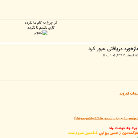
گر چرخ به كام ما نگردد
كاري بكنيم تا نگردد
یمات اندروید
‌نصب،عیب‌یابی،تعمیر،هشدارها،توصیه‌ها)
 بیاد چه خوشت نیاد
گشتمون از همون روزِ اولِ
خلقتمون شروع شده
.