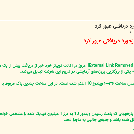
Mail ،Peopl و Calendar رفع شده است.
هنوز نمی‌دانیم که آیا مایکروسافت آخرین بازخوردی که باعث رسید