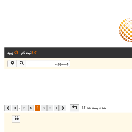
ثبت نام
ورود
جستجو
جستجو
صفحه
4
از
11
4
تعداد پست ها:131
…
11
6
5
3
2
1
قبلی
بعدی