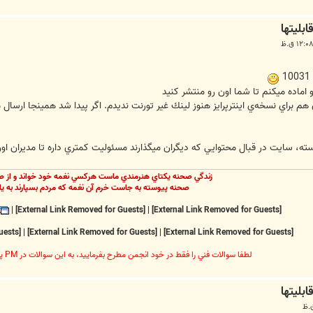
اماده ميكنم تا شما اون رو منتشر كنيد
م براي نسخه‌ي اينترپرايز هنوز لينك غير تورنت نديدم. اگر پيدا شد همينجا ارسال م
، سايت در قبال محتوايي كه ديگران ميگذارند مسئوليت كمتري داره تا مديران اون 
زندگي صحنه يکتاي هنرمندي ماست هرکسي نغمه خود خواند و از ص
صحنه پيوسته به جاست خرم آن نغمه که مردم بسپارند به يا
|
[External Link Removed for Guests]
|
[External Link Removed for Guests]
[External Link Removed for Guests]
|
[External Link Removed for Guests]
|
[External Link Removed for Guests]
لطفا سوالات فني را فقط در خود انجمن مطرح بفرماييد، به اين سوالات در PM پاسخ داده نخواهد شد