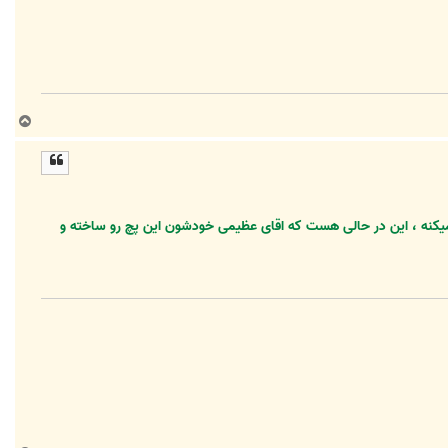
ب
ا
ل
ا
انش بازنشر میکنه ، این در حالی هست که اقای عظیمی خودشون این پچ رو ساخته و