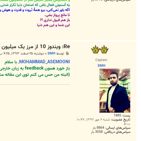
یه آسمونیِ فعال باش که امتحانِ دنیا تکرار شد
اگه باور نمی‌کنی، برو همۀ ثروت و قدرت و هوش و 
تا مانعِ پرواز بشی.
باز هم قبول نداری ؟!
این شما و این هم دنیا
Re: ویندوز 10 از مرز یک میلیون بازخورد دریافتی عبور کرد
پ
توسط
SMH
»
دوشنبه ۲۵ اسفند ۱۳۹۳, ۴:۲۵ ب.ظ
س
Captain
ت
MOHAMMAD_ASEMOONI
,
با سلام
SMH
باز خورد همون feedback به زبان خارجی یا نظراتی که کاربران از نتایج کارکردشون برای مایکروسافت می فرستند هست ...
(البته من حس می کنم توی این مقاله
پست:
1885
تاریخ عضویت:
شنبه ۶ مهر ۱۳۹۲, ۱۰:۴۷
ب.ظ
سپاس‌های ارسالی:
8864 بار
سپاس‌های دریافتی:
3058 بار