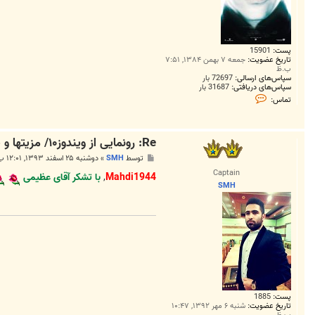
پست:
15901
تاریخ عضویت:
جمعه ۷ بهمن ۱۳۸۴, ۷:۵۱
ب.ظ
سپاس‌های ارسالی:
72697 بار
سپاس‌های دریافتی:
31687 بار
ت
تماس:
م
ا
س
M
Re: رونمایی از ویندوز۱۰/ مزیتها و قابلیتها
a
h
پ
توسط
SMH
»
دوشنبه ۲۵ اسفند ۱۳۹۳, ۱۲:۰۱ ب.ظ
d
س
i
Captain
ت
Mahdi1944
,
با تشکر آقای عظیمی
1
SMH
9
4
4
پست:
1885
تاریخ عضویت:
شنبه ۶ مهر ۱۳۹۲, ۱۰:۴۷
ب.ظ