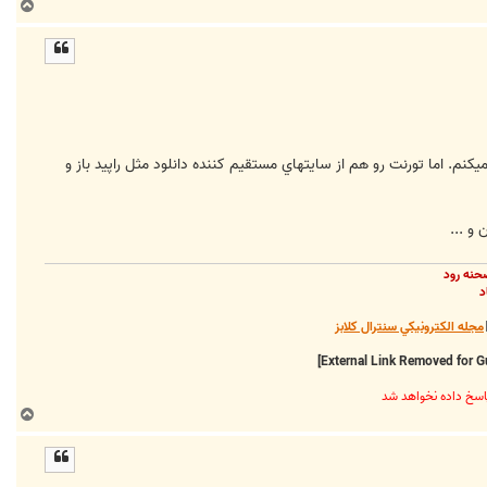
ب
ا
ل
ا
يكنم. اما تورنت رو هم از سايتهاي مستقيم كننده دانلود مثل راپيد باز و
و ...
حنه رود
د
مجله الکترونيکي سنترال کلابز
ب
ا
ل
ا