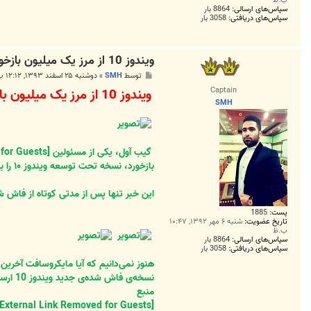
سپاس‌های ارسالی:
8864 بار
سپاس‌های دریافتی:
3058 بار
ویندوز 10 از مرز یک میلیون بازخورد دریافتی عبور کرد
پ
توسط
SMH
»
دوشنبه ۲۵ اسفند ۱۳۹۳, ۱۲:۱۲ ب.ظ
س
Captain
ویندوز 10 از مرز یک میلیون بازخورد دریافتی عبور کرد
ت
SMH
گیب آول، یکی از مسئولین
[External Link Removed for Guests]
بازخورد، نسخه تحت توسعه ویندوز ۱۰ را به یکی از بزرگترین پروژه‌های آزمایشی در تاریخ این شرکت تبدیل می‌کند.
این خبر تنها پس از مدتی کوتاه از فاش شدن ساخت ۱۰۰۳۶ ویندوز 10 اعلام شده است. در این ساخت چندین باگ مربوط به برنامه‌های e
پست:
1885
تاریخ عضویت:
شنبه ۶ مهر ۱۳۹۲, ۱۰:۴۷
ب.ظ
سپاس‌های ارسالی:
8864 بار
سپاس‌های دریافتی:
3058 بار
نسخه‌ی فاش شده‌ی جدید ویندوز 10 ارسال شده باشد و جنبه‌ی جالبی به ماجرا دهد.
منبع
[External Link Removed for Guests]