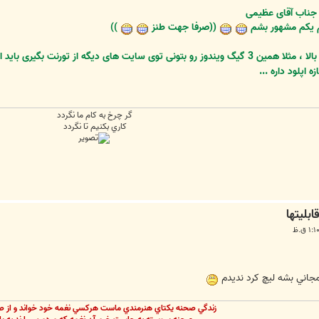
جناب آقای عظیمی
نم یکم مشهور بشم
((صرفا جهت طنز
))
ورنت بگیری باید اکانت پرمیوم داشته باشی
گر چرخ به كام ما نگردد
كاري بكنيم تا نگردد
جاني بشه ليچ كرد نديدم
زندگي صحنه يکتاي هنرمندي ماست هرکسي نغمه خود خواند و از ص