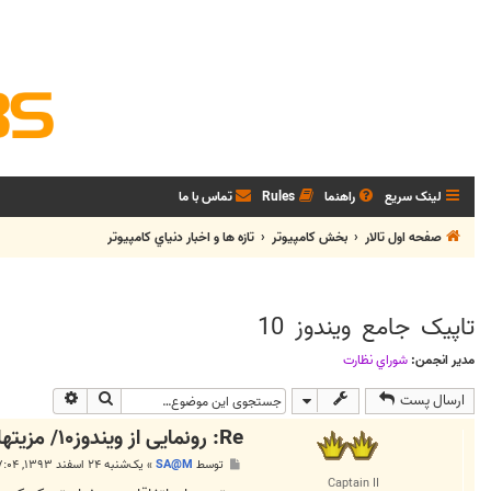
لینک سریع
راهنما
Rules
تماس با ما
صفحه اول تالار
بخش كامپيوتر
تازه ها و اخبار دنياي کامپيوتر
تاپیک جامع ویندوز 10
مدیر انجمن:
شوراي نظارت
جستجو
جستجوی پی
ارسال پست
Re: رونمایی از ویندوز۱۰/ مزیتها و قابلیتها
پ
توسط
SA@M
»
یک‌شنبه ۲۴ اسفند ۱۳۹۳, ۷:۰۴ ب.ظ
س
Captain II