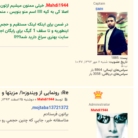
س
9
Captain
ت
Mahdi1944
,
خیلی ممنون میشیم ازتون 
4
SMH
4
اصلا کی به کیه !!!! اسم منو بنویس ، م
در ضمن برای اینکه لینک مستقیم و حجم بالا ، مثلا همین 3 گیگ ویندوز رو بتونی توی سایت های دیگه از ت
اینطوریه و تا سقف 1 گیگ برای رایگان اجازه اپلود داره ...
سایت بهتری سراغ دارید شما؟؟!!
پست:
1885
تاریخ عضویت:
شنبه ۶ مهر ۱۳۹۲, ۱۰:۴۷
ب.ظ
سپاس‌های ارسالی:
8864 بار
سپاس‌های دریافتی:
3058 بار
Re: رونمایی از ویندوز۱۰/ مزیتها و قابلیتها
پ
توسط
Mahdi1944
»
دوشنبه ۲۵ اسفند ۱۳۹۳, ۱:۱۰ ق.ظ
س
Administrator
ت
,
mojtaba13721372
Mahdi1944
براتون فرستادم
متاسفانه خير، جايي كه چنين حجمي رو م