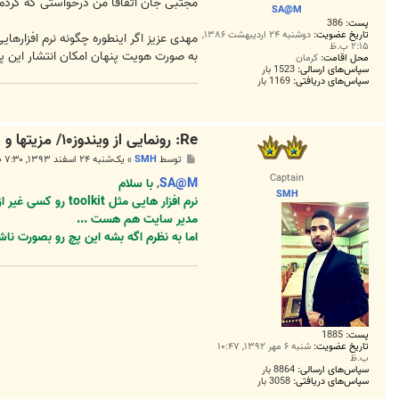
ت
مجتبی جان اتفاقا من درخواستی که کردم ب
SA@M
پست:
386
تاریخ عضویت:
دوشنبه ۲۴ اردیبهشت ۱۳۸۶,
مهدی عزیز اگر اینطوره چگونه نرم افزارهایی مثل toolkit در اکثر سایتها برای دانلود 
۲:۱۵ ب.ظ
به صورت هویت پنهان امکان انتشار این پچ
محل اقامت:
کرمان
سپاس‌های ارسالی:
1523 بار
سپاس‌های دریافتی:
1169 بار
Re: رونمایی از ویندوز۱۰/ مزیتها و قابلیتها
پ
توسط
SMH
»
یک‌شنبه ۲۴ اسفند ۱۳۹۳, ۷:۳۰ ب.ظ
س
Captain
ت
SA@M
,
با سلام
SMH
نرم افزار هایی 
مدیر سایت هم هست ...
اما به نظرم اگه بشه این پچ رو بصورت ناش
پست:
1885
تاریخ عضویت:
شنبه ۶ مهر ۱۳۹۲, ۱۰:۴۷
ب.ظ
سپاس‌های ارسالی:
8864 بار
سپاس‌های دریافتی:
3058 بار