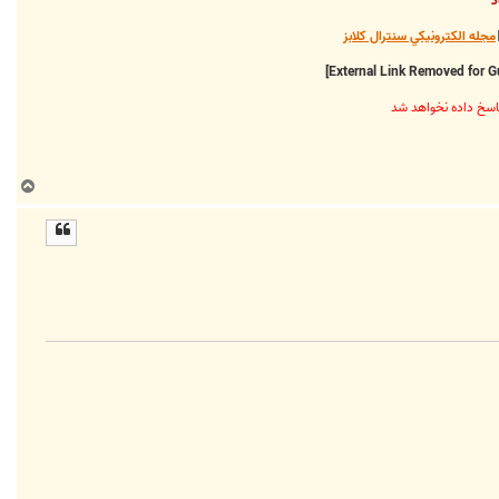
د
مجله الکترونيکي سنترال کلابز
ب
ا
ل
ا