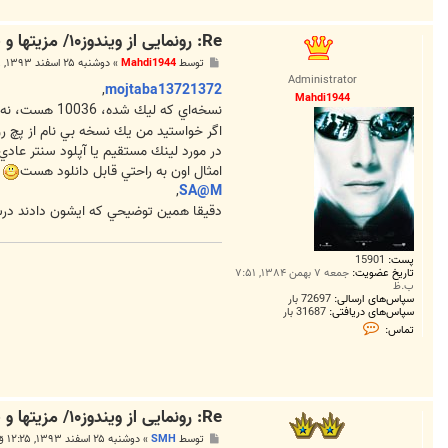
Re: رونمایی از ویندوز۱۰/ مزیتها و قابلیتها
پ
توسط
Mahdi1944
»
دوشنبه ۲۵ اسفند ۱۳۹۳, ۱۲:۰۸ ق.ظ
س
Administrator
ت
,
mojtaba13721372
Mahdi1944
نسخه‌اي كه ليك شده، 10036 هست، نه 10031
اگر خواستيد من يك نسخه بي نام از پچ رو 
در مورد لينك مستقيم يا آپلود سنتر عادي ه
امثال اون به راحتي قابل دانلود هست
,
SA@M
دقيقا همين توضيحي كه ايشون دادند درسته
پست:
15901
تاریخ عضویت:
جمعه ۷ بهمن ۱۳۸۴, ۷:۵۱
ب.ظ
سپاس‌های ارسالی:
72697 بار
سپاس‌های دریافتی:
31687 بار
ت
تماس:
م
ا
س
M
a
h
Re: رونمایی از ویندوز۱۰/ مزیتها و قابلیتها
d
i
پ
توسط
SMH
»
دوشنبه ۲۵ اسفند ۱۳۹۳, ۱۲:۲۵ ق.ظ
1