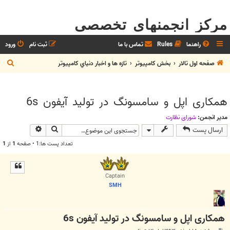
مرکز انجمنهای تخصصی
راهنما
Rules
تماس با ما
ثبت نام
ورود
ج
صفحه اول تالار
بخش كامپيوتر
تازه ها و اخبار دنياي کامپيوتر
س
ت
همکاری اپل و سامسونگ در تولید آیفون 6s
ج
و
مدیر انجمن:
شوراي نظارت
جستجو
جستجوی پیش
ارسال پست
تعداد پست ها:1 • صفحه
1
از
1
Captain
SMH
همکاری اپل و سامسونگ در تولید آیفون 6s