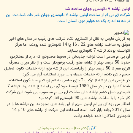
پ
جمعه ۱۹ تیر ۱۳۹۴, ۱۰:۲۰ ب.ظ
س
ت
اولین تراشه ۷ نانومتری جهان ساخته شد
شرکت آی بی ام از ساخت اولین تراشه ۷ نانومتری جهان خبر داد. ضخامت این
تراشه به اندازه یک ده هزارم موی انسان است.
به گزارش فارس به نقل از اکستریم تک، شرکت های رقیب در سال های اخیر
موفق به ساخت تراشه های 22 ، 16 یا 14 نانومتری شده بودند، اما هرگز
نتوانسته بودند تراشه 7 نانومتری بسازند.
آی بی ام مدعی است تراشه جدیدش در محیط محدودی که دارد از عملکردی
حدودا 50 درصد بهتر از تراشه های رقیب برخوردار است و از نظر میزان مصرف
انرژی هم تا 50 درصد بهتر از رقباست. این تراشه برای ارائه خدمات کلود، تحلیل
حجم بالای داده، ارائه خدمات همراه و ... مورد استفاده قرار می گیرد.
در طراحی این تراشه از ترکیب آلیاژی خاصی به نام ژرمانیم سیلیکون استفاده
شده که اولین بار در سال 1989 توسط خود آی بی ام ابداع شده بود. تراشه 7
نانومتری نسل دهم تراشه های ساخت آی بی ام محسوب می شود. این شرکت
کار خود را با ساخت تراشه های 90 نانومتری آغاز کرده بود.
انتظار می رود آی بی ام اولین سری از ابررایانه های مجهز به این تراشه ها را در
سال 2017 روانه بازار کند. البته استفاده این شرکت از تراشه های 10 و 14
نانومتری کماکان ادامه خواهد یافت.
"
قرآن"
(کلام خدا) ...راه سعادت و خوشبختی.
با عرض پوزش،دیگر در انجمن حضور ندارم،که به پیام ها پاسخ بدم.