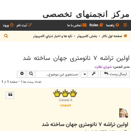
مرکز انجمنهای تخصصی
راهنما
Rules
تماس با ما
ثبت نام
ورود
ج
صفحه اول تالار
بخش كامپيوتر
تازه ها و اخبار دنياي کامپيوتر
س
ت
اولین تراشه ۷ نانومتری جهان ساخته شد
ج
و
مدیر انجمن:
شوراي نظارت
جستجو
جستجوی پیش
ارسال پست
تعداد پست ها:1 • صفحه
1
از
1
Colonel II
sinaset
اولین تراشه ۷ نانومتری جهان ساخته شد