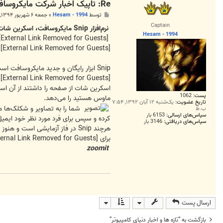
Re: تاپیک اخبار شرکت مایکروسافت
پ
توسط
Hesam - 1994
»
جمعه ۶ شهریور ۱۳۹۴, ۴:۰۱ ب.ظ
س
Captain
ت
نرم‌افزار Snip مایکروسافت، اسکرین شات گرفتن در ویندوز را ساده می‌کند
Hesam - 1994
[External Link Removed for Guests]
[External Link Removed for Guests]
نر
Snip ابزار رایگان و جدید مایکروسافت است که با هدف ساده سازی روند تهیه‌ی اسکرین شات از صفحه ارائه شده است. اسنیپ، امکان اضافه کردن صدا و دست نوشته را به اسکرین‌شات‌ها می‌دهد.
[External Link Removed for Guests]
د
اسکرین شات از صفحه را داشتند از آن است
پست:
1062
ماوس هستید را می‌دهد.
تاریخ عضویت:
یک‌شنبه ۱۲ آبان ۱۳۹۲, ۷:۵۴
شما را به تصاویر و شکلک‌ها مح
ب.ظ
سپاس‌های ارسالی:
6153 بار
کرده و سپس برای فرد مورد نظر خود ایمیل
سپاس‌های دریافتی:
3146 بار
هرچند Snip در فاز آزمایشی است و هنوز نسخه‌ی نهایی آن عرضه نشده، اما به شکل غیرمنتظره‌ای بدون مشکل کار می‌کند و طراحی بخش‌های مختلف آن ساده و تمیز است.
برای
[External Link Removed for Guests]
zoomit
ارسال پست
بازگشت به “تازه ها و اخبار دنياي کامپيوتر”