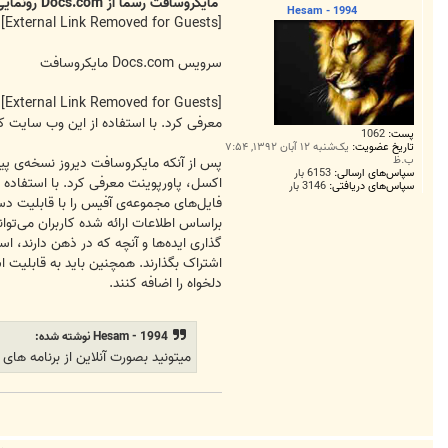
ت
مایکروسافت رسما از Docs.com رونمایی کرد
Hesam - 1994
[External Link Removed for Guests]
سرویس Docs.com مایکروسافت
[External Link Removed for Guests]
د
معرفی کرد. با استفاده از این وب سایت کاربران می‌تواند مجم
پست:
1062
تاریخ عضویت:
یک‌شنبه ۱۲ آبان ۱۳۹۲, ۷:۵۴
ب.ظ
سپاس‌های ارسالی:
6153 بار
اکسل، پاورپوینت معرفی کرد. با استفاده از
سپاس‌های دریافتی:
3146 بار
فایل‌های مجموعه‌ی آفیس را با قابلیت دس
اشتراک بگذارند. همچنین باید به قابلیت اش
دلخواه را اضافه کنند.
Hesam - 1994 نوشته شده:
میتونید بصورت آنلاین از برنامه های