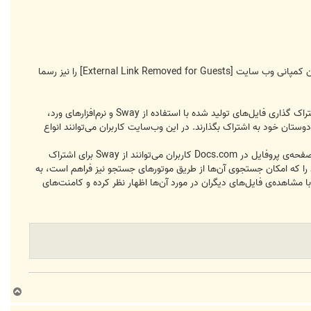
 این کمپانی وب سایت
[External Link Removed for Guests]
را نیز رسما
پس از آنکه مایکروسافت دیروز نسخه‌ی پیش‌نمایش اپلیکیشن Sway را منتشر کرد، وب‌سایت Docs.com را نیز در راستای اشتراک گذاری فایل‌های تولید شده با استفاده از Sway و نرم‌افزارهای ورد،
دوستان خود به اشتراک بگذارند. در این وب‌سایت کاربران می‌توانند انواع
براساس اطلاعات ارائه شده کاربران می‌توانند فایل‌های PDF و لینک‌های وب را نیز به فایل‌های خود اضافه کنند. با استفاده از صفحه‌ی پروفایل در Docs.com کاربران می‌توانند از Sway برای اشتراک
هن دارند، استفاده کنند. در Docs.com کاربران قادرند انواع اسناد، فایل‌های Sway و سایر موارد را که امکان جستجوی آن‌ها از طریق موتورهای جستجو نیز فراهم است، به
با مشاهده‌ی فایل‌های دیگران در مورد آن‌ها اظهار نظر کرده و کامنت‌های
ب
ا