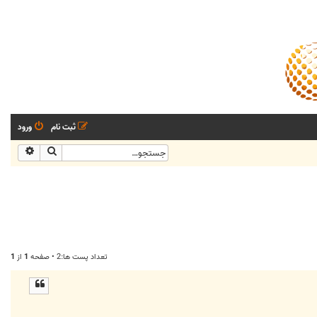
ثبت نام
ورود
جستجو
جستجو
تعداد پست ها:2 • صفحه
1
از
1