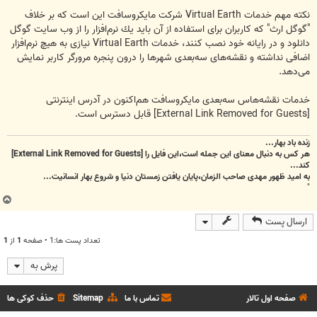
نكته مهم خدمات Virtual Earth شركت مایكروسافت این است كه بر خلاف
"گوگل ارث" كه كاربران برای استفاده از آن باید یك نرم‌افزار را از وب سایت گوگل
دانلود و در رایانه خود نصب كنند، خدمات Virtual Earth نیازی به هیچ نرم‌افزار
اضافی نداشته و نقشه‌های سه‌بعدی شهرها را درون پنجره مرورگر كاربر نمایش
می‌دهد.
خدمات نقشه‌هاس سه‌بعدی مایكروسافت هم‌اكنون در آدرس اینترنتی
[External Link Removed for Guests]
قابل دسترس است.
زنده باد بهار...
هر کس به دنبال معنای این جمله است،این فایل را
[External Link Removed for Guests]
کند...
به امید ظهور مهدی صاحب الزمان،پایان یافتن زمستان دنیا و شروع بهار انسانیت...
"
ب
ا
ارسال پست
ل
ا
تعداد پست ها:1 • صفحه
1
از
1
پرش به
صفحه اول تالار
تماس با ما
Sitemap
حذف کوکی ها