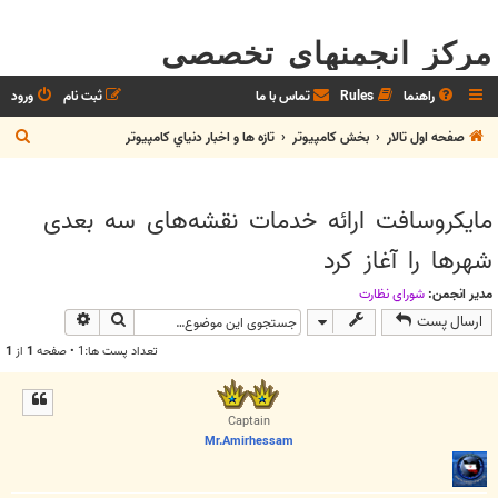
مرکز انجمنهای تخصصی
راهنما
Rules
تماس با ما
ثبت نام
ورود
ج
صفحه اول تالار
بخش كامپيوتر
تازه ها و اخبار دنياي کامپيوتر
س
ت
مایكروسافت ارائه خدمات نقشه‌های سه بعدی
ج
شهرها را آغاز كرد
و
مدیر انجمن:
شوراي نظارت
جستجو
جستجوی پیش
ارسال پست
تعداد پست ها:1 • صفحه
1
از
1
Captain
Mr.Amirhessam