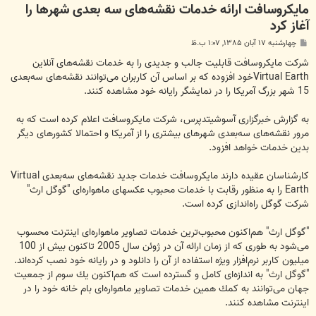
مایكروسافت ارائه خدمات نقشه‌های سه بعدی شهرها را
آغاز كرد
پ
چهارشنبه ۱۷ آبان ۱۳۸۵, ۱:۰۷ ب.ظ
س
ت
Virtual Earth‬خود افزوده كه بر اساس آن كاربران می‌توانند نقشه‌های سه‌بعدی
15 ‬شهر بزرگ آمریكا را در نمایشگر رایانه خود مشاهده كنند.
به گزارش خبرگزاری آسوشیتدپرس، شركت مایكروسافت اعلام كرده ‌است كه به
مرور نقشه‌های سه‌بعدی شهرهای بیشتری را از آمریكا و احتمالا كشورهای دیگر
بدین خدمات خواهد افزود.
كارشناسان عقیده دارند مایكروسافت خدمات جدید نقشه‌های سه‌بعدی Virtual
Earth را به منظور رقابت با خدمات محبوب عكسهای ماهواره‌ای "گوگل ارث"
شركت گوگل راه‌اندازی كرده است.
"گوگل ارث" هم‌اكنون محبوب‌ترین خدمات تصاویر ماهواره‌ای اینترنت محسوب
می‌شود به طوری كه از زمان ارائه آن در ژوئن سال 2005 تاكنون بیش از 100
میلیون كاربر نرم‌افزار ویژه استفاده از آن را دانلود و در رایانه خود نصب كرده‌اند.
"گوگل ارث" به اندازه‌ای كامل و گسترده است كه هم‌اكنون یك سوم از جمعیت
جهان می‌توانند به كمك همین خدمات تصاویر ماهواره‌ای بام خانه خود را در
اینترنت مشاهده كنند.