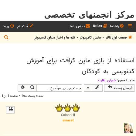
مرکز انجمنهای تخصصی
راهنما
Rules
تماس با ما
ثبت نام
ورود
ج
صفحه اول تالار
بخش كامپيوتر
تازه ها و اخبار دنياي کامپيوتر
س
ت
استفاده از بازی ماین کرافت برای آموزش
ج
کدنویسی به کودکان
و
مدیر انجمن:
شوراي نظارت
جستجو
جستجوی پیش
ارسال پست
تعداد پست ها:1 • صفحه
1
از
1
Colonel II
sinaset