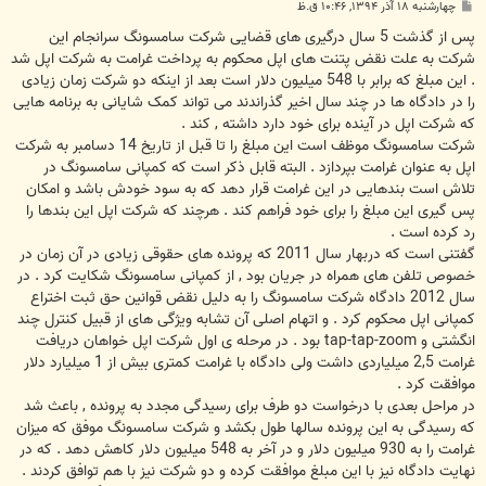
پ
چهارشنبه ۱۸ آذر ۱۳۹۴, ۱۰:۴۶ ق.ظ
س
ت
پس از گذشت 5 سال درگیری های قضایی شرکت سامسونگ سرانجام این
شرکت به علت نقض پتنت های اپل محکوم به پرداخت غرامت به شرکت اپل شد
. این مبلغ که برابر با 548 میلیون دلار است بعد از اینکه دو شرکت زمان زیادی
را در دادگاه ها در چند سال اخیر گذراندند می تواند کمک شایانی به برنامه هایی
که شرکت اپل در آینده برای خود دارد داشته , کند .
شرکت سامسونگ موظف است این مبلغ را تا قبل از تاریخ 14 دسامبر به شرکت
اپل به عنوان غرامت بپردازد . البته قابل ذکر است که کمپانی سامسونگ در
تلاش است بندهایی در این غرامت قرار دهد که به سود خودش باشد و امکان
پس گیری این مبلغ را برای خود فراهم کند . هرچند که شرکت اپل این بندها را
رد کرده است .
گفتنی است که دربهار سال 2011 که پرونده های حقوقی زیادی در آن زمان در
خصوص تلفن های همراه در جریان بود , از کمپانی سامسونگ شکایت کرد . در
سال 2012 دادگاه شرکت سامسونگ را به دلیل نقض قوانین حق ثبت اختراع
کمپانی اپل محکوم کرد . و اتهام اصلی آن تشابه ویژگی های از قبیل کنترل چند
انگشتی و tap-tap-zoom بود . در مرحله ی اول شرکت اپل خواهان دریافت
غرامت 2,5 میلیاردی داشت ولی دادگاه با غرامت کمتری بیش از 1 میلیارد دلار
موافقت کرد .
در مراحل بعدی با درخواست دو طرف برای رسیدگی مجدد به پرونده , باعث شد
که رسیدگی به این پرونده سالها طول بکشد و شرکت سامسونگ موفق که میزان
غرامت را به 930 میلیون دلار و در آخر به 548 میلیون دلار کاهش دهد . که در
نهایت دادگاه نیز با این مبلغ موافقت کرده و دو شرکت نیز با هم توافق کردند .