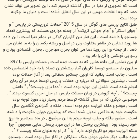
است که تصویری از دنیا در سال گذشته ترسیم کند . این تصویر می تواند نشان
دهد که چه اتفاقات مهمی در این سال اتفاق افتاده است و دنیای ما چگونه
بوده است .
طبق نتایج بررسی های گوگل در سال 2015 "حملات تروریستی در پاریس " و
"جوایز اسکار" و "جام جهانی کریکت" از جمله مواردی هستند که بیشترین تعداد
جستجو را داشته است . این آمار بین کاربران گوگل در تمام دنیا است . این داده
ها رویدادهایی در ظاهر متفاوت ولی در اصل و ریشه یکسان را به ما نشان می
دهد . از جمله ی این رویدادها می توان بحران مهاجران , بحران اقتصادی یونان و
رسوایی فولکس واگن را نام برد .
از بین تمامی این داده هایی که به دست آمده است , حملات پاریس با 897
میلیون بار جستجو توسط کاربران آمار بیششترین تعداد را به خود اختصاص داده
است . جالب است بدانید که اولین جستجو لحظاتی بعد از آغاز حملات بوده
است . بیشترین سوالاتی که درباره ی حملات پاریس توسط مردم در آن زمان
انجام شده است شامل این موارد بوده است : "دعا برای چیست؟" , " داعش
چیست؟ " , "چه گروهی در زمان حملات پاریس در حال اجرای کنسرت بودند " .
موضوعی دیگری که در سال گذشته توسط مردم بسیار زیاد مورد توجه بوده
است , موضوع ملکه الیزابت دوم بوده است . ملکه با گذراندن 62امین سال
حکومت خود به حاکمی تبدیل شده است که بیشترین دوران حکومت را داشته
است . حضور ملکه و جلب توجه مردم به این موضوع , در ماه سپتامبر به اوج
خود رسیده بود . بیشترین پرسش ها در این مورد پرسش هایی همچون " چرا
ملکه الیزابت دوم دو تاریخ تولد دارد " یا " کار او به عنوان ملکه چیست ؟ " .
مورد جالب دیگر حضور موفق جنگ ستارگان در آغاز سال بوده است . جستجو