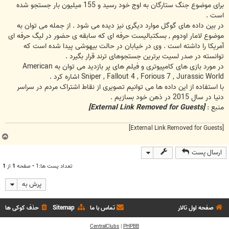
برای موضوع جنگ ستارگان به اوج خود رسید و 155 میلیون بار جستجو شده
است .
در بین داده های گوگل موارد دیگری نیز دیده می شود . از جمله می توان به
موضوع لامار اودوم , بسکتبالیست حرفه ای که سابقه ی حضور در لیگ حرفه ای
آمریکا را داشته است . وی در خیابان در حالت بیهوشی پیدا شده است که
توانسته در صدر لسیت برترین جستجوهای ترند قرار بگیرد .
در مورد بازی های کامپیوتری و فیلم های پر بازدید می توان به American
Sniper , Fallout 4 , Forious 7 , Jurassic World اشاره کرد .
با استفاده از این داده ها می توانیم تصویری از نقاط اشتراک مردم در سراسر
دنیا در سال 2015 در ذهن خود بسازیم .
منبع :
[External Link Removed for Guests]
[External Link Removed for Guests]
ب
ا
ارسال پست
ل
ا
تعداد پست ها:1 • صفحه
1
از
1
پرش به
صفحه اول تالار
تماس با ما
Sitemap
حذف کوکی ها
CentralClubs
|
PHPBB