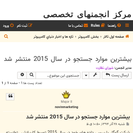
مرکز انجمنهای تخصصی
راهنما
Rules
تماس با ما
ثبت نام
ورود
ج
صفحه اول تالار
بخش كامپيوتر
تازه ها و اخبار دنياي کامپيوتر
س
ت
بیشترین موارد جستجو در سال 2015 منتشر شد
ج
و
مدیر انجمن:
شوراي نظارت
جستجو
جستجوی پیش
ارسال پست
تعداد پست ها:1 • صفحه
1
از
1
Major II
novinmarketing
بیشترین موارد جستجو در سال 2015 منتشر شد
پ
شنبه ۲۸ آذر ۱۳۹۴, ۱۰:۵۰ ق.ظ
س
ت
شرکت گوگل با بررسی داده های خود در سال 2015 توسط کاربرانش , توانسته