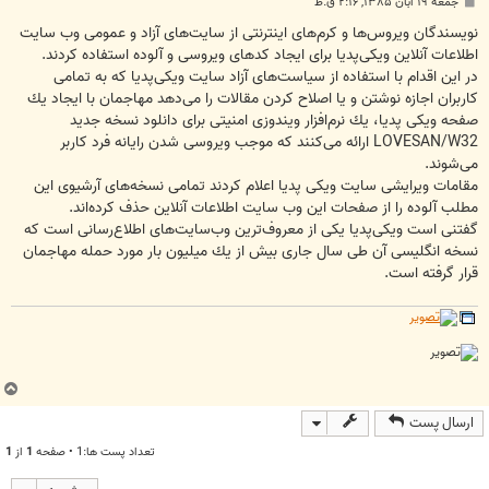
پ
جمعه ۱۹ آبان ۱۳۸۵, ۲:۱۶ ق.ظ
س
ت
نویسندگان ویروس‌‏ها و كرم‌‏های اینترنتی از سایت‌‏های آزاد و عمومی وب‌ سایت
اطلاعات آنلاین ویكی‌پدیا برای ایجاد كدهای ویروسی و آلوده استفاده كردند.
در این اقدام با استفاده از سیاست‌‏های آزاد سایت ویكی‌پدیا كه به تمامی
كاربران اجازه نوشتن و یا اصلاح كردن مقالات را می‌‏دهد مهاجمان با ایجاد یك
صفحه ویكی پدیا، یك نرم‌افزار ویندوزی امنیتی برای دانلود نسخه جدید
LOVESAN/W32 ارائه می‌كنند كه موجب ویروسی شدن رایانه فرد كاربر
می‌‏شوند.
مقامات ویرایشی سایت ویكی پدیا اعلام كردند تمامی نسخه‌‏های آرشیوی این
مطلب آلوده را از صفحات این وب سایت اطلاعات آنلاین حذف كرده‌‏اند.
گفتنی است ویكی‌پدیا یكی از معروف‌‏ترین وب‌سایت‌‏های اطلاع‌‏رسانی است كه
نسخه انگلیسی آن طی سال جاری بیش از یك میلیون بار مورد حمله مهاجمان
قرار گرفته است.
ب
ا
ارسال پست
ل
ا
تعداد پست ها:1 • صفحه
1
از
1