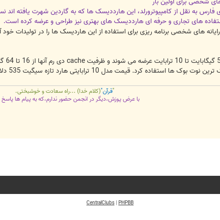
اری فارس به نقل از کامپیوترورلد، این هارددیسک ها که به گاردین شهرت یافته ان
استفاده های تجاری و حرفه ای هارددیسک های بهتری نیز طراحی و عرضه کرده است.
هاردها
رابایتی هارد تازه سیگیت 535 دلار و قیمت مدل های 2 و 3 ترابایتی آن به ترتیب 81 و 100 دلار است.
"
قرآن"
(کلام خدا) ...راه سعادت و خوشبختی.
با عرض پوزش،دیگر در انجمن حضور ندارم،که به پیام ها پاسخ 
CentralClubs
|
PHPBB