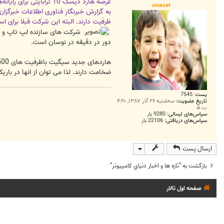
ت
عرضه هارد دیسک 10 ترابایتی برای رایانه‌های شخصی برای اولین بار
sinaset
به گزارش خبرنگار فناوری اطلاعات خبرگز
ظرفیت دارند. البته این شرکت قبلا برای 
دور در دقیقه در نوسان است.
ضخامت دارند. لذا می توان از انها در باریک ترین نوت بوک ها استفاده کرد. قیمت مدل 10 ت
پست:
7545
تاریخ عضویت:
سه‌شنبه ۲۶ آذر ۱۳۸۷, ۴:۲۰
ب.ظ
سپاس‌های ارسالی:
9280 بار
سپاس‌های دریافتی:
22106 بار
ارسال پست
بازگشت به “تازه ها و اخبار دنياي کامپيوتر”
صفحه اول تالار