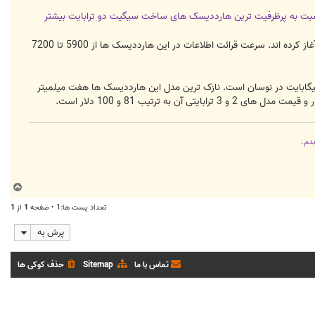
د نسبت به پرظرفیت ترین هارددیسک های ساخت سیگیت دو ترابایت بیشتر
شرکت های سازنده لپ تاپ و رایانه های شخصی برنامه ریزی برای استفاده از این هاردیسک ها را در تولیدات خود آغاز کرده اند. سرعت قرائت اطلاعات در این هارددیسک ها از 5900 تا 7200
ی جدید سیگیت باظرفیت های 500 گیگابایت تا 10 ترابایت عرضه می شوند و ظرفیت cache دی رم آنها از 16 تا 64 گیگابایت در نوسان است. نازک ترین مدل این هارددیسک ها هفت میلمیتر
بدم.
ب
ا
تعداد پست ها:1 • صفحه
1
از
1
ل
ا
پرش به
تماس با ما
Sitemap
حذف کوکی ها