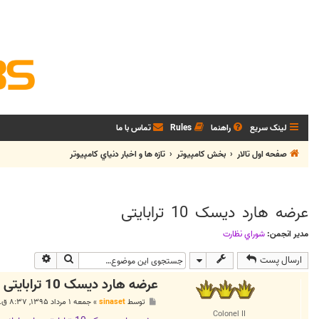
لینک سریع
راهنما
Rules
تماس با ما
صفحه اول تالار
بخش كامپيوتر
تازه ها و اخبار دنياي کامپيوتر
عرضه هارد دیسک 10 ترابایتی
مدیر انجمن:
شوراي نظارت
جستجو
جستجوی پی
ارسال پست
عرضه هارد دیسک 10 ترابایتی
پ
توسط
sinaset
»
جمعه ۱ مرداد ۱۳۹۵, ۸:۳۷ ق.ظ
س
Colonel II