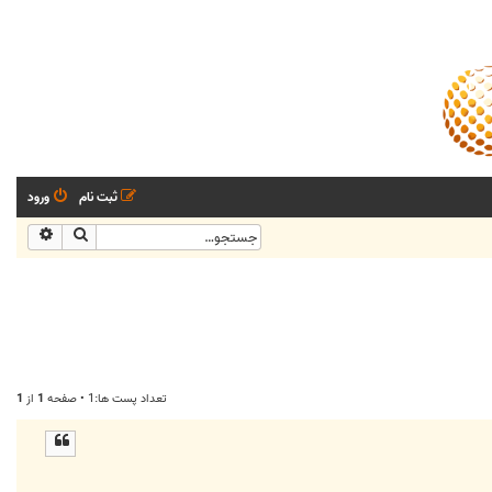
ثبت نام
ورود
جستجو
جستجو
تعداد پست ها:1 • صفحه
1
از
1