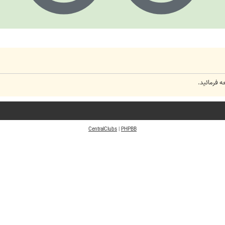
 فرمائید.
CentralClubs
|
PHPBB