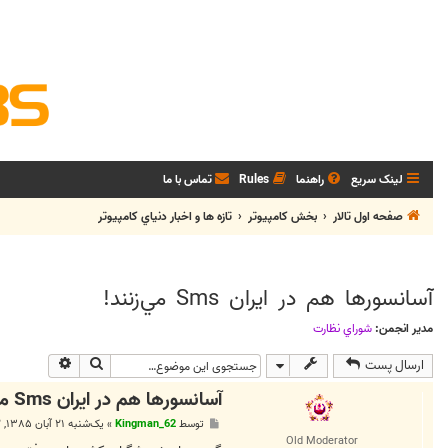
لینک سریع
راهنما
Rules
تماس با ما
صفحه اول تالار
بخش كامپيوتر
تازه ها و اخبار دنياي کامپيوتر
آسانسورها هم در ايران Sms مي‌زنند!
مدیر انجمن:
شوراي نظارت
جستجو
جستجوی پی
ارسال پست
آسانسورها هم در ايران Sms مي‌زنند!
پ
توسط
Kingman_62
»
یک‌شنبه ۲۱ آبان ۱۳۸۵, ۱۰:۴۲ ب.ظ
س
Old Moderator