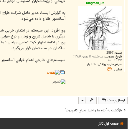
ت
گروهي از پژوهشگران كشورمان موفق به طراحي نرم ا
Kingman_62
به گزارش ايسنا، مدير عامل شركت طراح ا
آسانسور اطلاع داده مي‌شود.
ديگري را شامل تاريخ و زمان و نوع خرابي
وي در ادامه اظهار كرد: تمامي مراحل عمل
ساكنان هر ساختمان قرار مي‌گيرد.
پست:
2597
تاریخ عضویت:
سه‌شنبه ۱۱ بهمن ۱۳۸۴,
سيستم‌هاي خارجي اعلام خرابي آسانسور نياز به اپرا
۱۲:۲۷ ب.ظ
سپاس‌های دریافتی:
156 بار
ت
تماس:
م
ا
س
K
i
n
g
m
ارسال پست
a
n
_
بازگشت به “تازه ها و اخبار دنياي کامپيوتر”
6
2
صفحه اول تالار