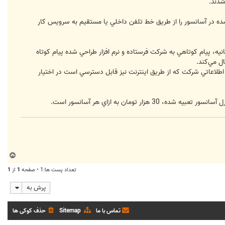
ده در آسانسور را از طريق خط تلفن داخلي يا مستقيم به سرويس كار
زود: اين سيستم در ابتداي خرابي شامل قطع برق،‌ باز و بسته نشدن درب، ‌ماندن مسافر در آسانسور و ... طي 10 تا 15 ثانيه، پيام كوتاهي به شركت فرستاده و نرم افزار طراحي شده پيام كوتاه
ل مي‌كند.
اطلاعاتي شركت كه از طريق اينترنت نيز قابل دسترسي است در اختيار
مان به ازاي هر آسانسور است.
ب
ا
تعداد پست ها:1 • صفحه
1
از
1
ل
ا
پرش به
تماس با ما
Sitemap
حذف کوکی ها