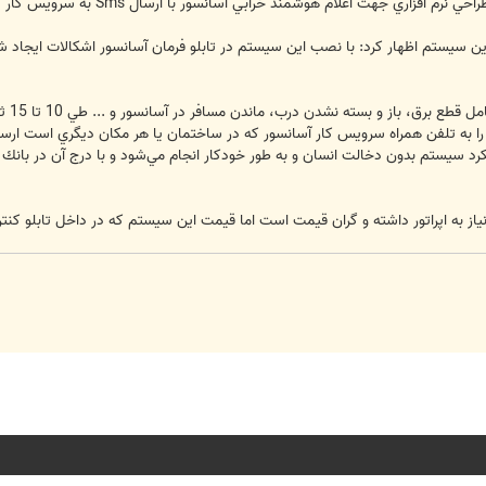
فزاري جهت اعلام هوشمند خرابي آسانسور با ارسال Sms به سرويس كار شدند.
ين سيستم اظهار كرد: با نصب اين سيستم در تابلو فرمان آسانسور اشكالات ايجاد ش
وي اف
 را به تلفن همراه سرويس كار آسانسور كه در ساختمان يا هر مكان ديگري است ارسا
كرد سيستم بدون دخالت انسان و به طور خودكار انجام مي‌شود و با درج آن در بانك 
تور داشته و گران قيمت است اما قيمت اين سيستم كه در داخل تابلو كنترل آسانسور تعبيه شده، 30 هزار تو