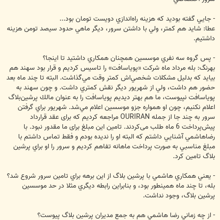
- جايي گفته بوديد كه هزينه راه‌اندازي دويست تومان بود...
عطا: شايد هم كمتر، ولي با داشتن سرور، ديگر ماهي حدود سيصد تومن هزينه
داشتيم.
- پس گروه سه نفري موسسين همچنان همكاري داشتيد تا اينجا؟
بهرنگ: بله مرداد ماه شركت «پوياسافت» را تاسيس كرديم و قرار بود سهند هم
بيايد كه بدليل مشكلات شخصي‌اش كمتر وقت مي‌گذاشت. البته تا چند ماه بعد
حضور هم داشت، ولي از شهريور ديگر نقش كمتري داشت. و چون سهند به
پوياسافت نپيوست، ما هم بهتر ديديم پوياسافت را به عنوان مالك پرشين‌بلاگ
اعلام نكنيم، چون او همواره جزو موسسين اعلام مي‌شد. شهريور براي گرفتن
سرور به چند جا از جمله OURIRAN مراجعه كرديم كه برای عقد قرارداد
پيش‌پرداخت 6 ماه طلب می‌کردند. تامين اين مبلغ برای ما مقدور نبود. با
رضاهاشمي آشنايي داشتم كه البته او را نديده بودم و فقط تماس داشتم با
مبلغ مناسبي به صورت پرداخت ماهانه تفاهم كرديم و سرور را او براي پرشين
بلاگ تامين كرد.
- يعني همكاري هاشمي با پرشين بلاگ از اين برهه براي تامين سرور شروع شد؟
بله، تا چند ماه همينطور بود، و بنابراين رابطه ديگري مثلا در حد موسسين
پرشين بلاگ، وجود نداشت.
- از چه زماني رضا هاشمي هم به جمع مديران پرشين بلاگ پيوست؟