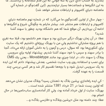
بگذاريد به حساب اداي دين به سه جواني كه اين قدم شجاعانه را برداشتند. ما
به اين انگيزه‌ها و شجاعت‌ها بسيار نيازمنديم. (اين گفت‌وگو در شماره آتي
ماهنامه دنياي كامپيوتر و ارتباطات منتشر خواهد شد)
- چهار سال از اولين گفت‌وگوي ما مي‌گذرد كه در شماره نهم ماهنامه دنياي
كامپيوتر و ارتباطات هم منتشر شد. بيشتر مايلم به چگونگي شروع و انگيزه‌ها و
ادامه آن بپردازيم. آن موقع شما كه هم دانشگاه بوديد چطور با سهند آشنا
شديد؟
عطا: در آن زمان بهرنگ درگير سربازي بود و سهند هم دانشجو بود، قبلا سه نفري
با هم پروژه مشتركي نداشتيم ولي من با بهرنگ پروژه‌اي داشتيم که يک سايت
براي کنکوري‌ها بود که سوال، درس و آزمون را به دانش آموزان ارائه مي‌داد، آنجا
با برادر سهند و سپس با خود سهند آشنا شديم. پيشنهاد اوليه براي سرويس
وبلاگ را سهند داد، در ابتدا چيزي بود مانند Movabletype ، يعني يك CMS
براي نصب و استفاده روی وب سايت شخصی. بعدش پيشنهاد دادم که اين ايده
به يک سرويس تبديل شود و با بچه‌ها تقسيم کار شد و هر کسي بررسي چند
قسمت را به عهده گرفت.
- كي ايده راه‌اندازي پرشين بلاگ به ذهنتان رسيد؟ وبلاگ مديران نشان مي‌دهد
كه اولين پست شما در 21 خرداد 1381 منتشر شده است...
بهرنگ: سايت از اول خرداد آماده بود، ولي كار آماده‌سازی ساب‌دامين‌ها در حال
انجام بود.
عطا: چند دامنه بود مثل «پرشين وبلاگ» و «فارسي بلاگ» و...