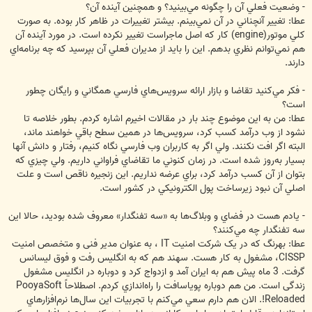
- وضعيت فعلي آن را چگونه مي‌بينيد؟ و همچنين آينده آن؟
عطا: تغيير آنچناني در آن نمي‌بينم. بيشتر تغييرات در ظاهر کار بوده. به صورت
کلي موتور(engine) کار که اصل ماجراست تغيير نکرده است. در مورد آينده آن
هم نمي‌توانم نظري بدهم. اين را بايد از مديران فعلي آن بپرسيد که چه برنامه‌اي
دارند.
- فكر مي‌كنيد تقاضا و بازار ارائه سرويس‌هاي فارسي همگاني و رايگان چطور
است؟
عطا: من به اين موضوع چند بار در مقالات اخيرم اشاره کردم. بطور خلاصه تا
نشود از وب درآمد كسب کرد، سرويس‌ها در همين سطح باقي خواهند ماند،
البته اگر افت نکنند. ولي اگر به کاربران وب فارسي نگاه کنيم، رفتار و دانش آنها
بسيار به‌روز شده است. در زمان کنوني ما تقاضاي فراواني داريم. ولي چيزي که
بتوان از آن کسب درآمد کرد، براي عرضه نداريم. اين زنجيره ناقص است و علت
اصلي آن نبود زيرساخت پول الکترونيکي در کشور است.
- يادم هست در فضاي و وبلاگ‌ها به «سه تفنگدار» معروف شده بوديد، حالا اين
سه تفنگدار چه مي‌کنند؟
عطا: بهرنگ كه در يک شرکت امنيت IT ، به عنوان مدير فنی و متخصص امنيت
CISSP، مشغول به کار هست. سهند هم که به انگليس رفت و فوق ليسانس
گرفت. 3 ماه پيش هم به ايران آمد و ازدواج کرد و دوباره در انگليس مشغول
زندگی است. من هم دوباره پوياسافت را راه‌اندازي کردم. اصطلاحاً PooyaSoft
Reloaded!. الان هم دارم سعي مي‌کنم با تجربيات اين سال‌ها نرم‌افزارهاي