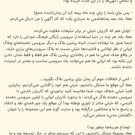
و تمامي آگهي‌ها را در اين مدت خريده بود!
- پس براي شما را براي چند ماه بيمه كرد آن زمان(خنده جمع)
عطا: بله، بعد رضاهاشمي به سربازي رفت كه كار آگهي را من دنبال مي‌كردم.
- اوايل هم كه كاربران خيلي در برابر تبليغات مقاوت مي‌كردند
عطا: بله، هر چند در دنيا استفاده از سرويس رايگان فرهنگ خودش را دارد كه
اينجا هنوز جا نيفتاده است، البته پرشين بلاگ و ديگر سرويس دهنده‌هاي وبلاگ
ايراني از نظر توانايي و قابليت‌ها خيلي نسبت به بلاگ سرويس‌هاي برتري دارند،
در واقع هدف اصلي ما هم در راه‌اندازي پرشين بلاگ هم فقط و فقط نشان دادن
اين نكته بود كه ايراني ها هم مي‌توانند يك سرويس مناسب و معتبر در اينترنت
داشته باشند.
- كمي از اتفاقات مهم آن زمان براي پرشين بلاگ بگوييد...
عطا: آن موقع ما مشكل داشتيم، خيلي هم خود را آفتابي نمي‌كرديم، بنابراين
فضا خيلي شفاف نبود، شما مقايسه كنيد برخوردي كه كاربران خارجي با
سرويس دهنده بلاگر مي‌كردند، با برخورد كاربران ايراني با اولين سرويس دهنده
فارسي، كه خيلي متاثر از تئوري توطئه بود! آن موقع يك جور فضاي نقد و انتقاد
و پاسخ با ما و مخالفين درگرفته بود و سايت گويا هم اين مجموعه را با عنوان
«گفتمان مدني» منتشر مي‌كرد.
- اوضاع هزينه‌ها چطور بود؟
عطا: معمولا مشكل داشتيم، با اين كه سيستم مدام در حال توسعه بود و ما