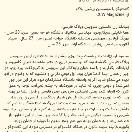
پ
سه‌شنبه ۲۳ آبان ۱۳۸۵, ۱:۳۲ ب.ظ
س
ت
گفت‌وگو با موسسين پرشين بلاگ
از: CCW Magazine
بنيانگذاران نخستين سرويس وبلاگ فارسي:
عطا خليقي سيگارودي، مهندسي مكانيك دانشگاه خواجه نصير، سن: 28 سال -
بهرنگ فولادي، مهندسي مكانيك دانشگاه خواجه نصير، سن: 27 سال - سهند
قانون، مهندسي پزشكي دانشگاه آزاد، سن: 25 سال
محمود اروج‌زاده: يادم هست چند روزي بيشتر از به راه افتادن اولين سرويس
وبلاگ فارسي نگذشته بود كه توانستيم قراري در دفتر ماهنامه دنياي كامپيوتر و
ارتباطات بگذاريم و با سه جوان پايه‌گذار اين سرويس به گپ‌وگفت بپردازيم. دو
چيز از همان ابتدا كاملا عيان بود، اول نوعي نگراني و دلشوره كه به وضوح در آنها
ديده مي‌شد(و شايد اگر به واسطه دانشگاه مشتركمان نبود هرگز اين قرار جور
نمي‌شد) و دومي چيزي كه شايد در هيچكدام به چشم نمي‌آمد: توجه به عمق
كاري كه انجام شده يعني نخستين سرويس جدي فارسي و قابل اعتنا در پهنه
وب، كه به زودي خواهد توانست افزايش شمار وبلاگ‌هاي فارسي را روي يك
منحني نمايي بيندازد. شايد مي‌بايست مدت‌ها مي‌گذشت تا همگان بدانيم كه
داشتن خلاقيت و جسارت در چند نفر، و رفتنشان به كام خطر و سختي، چه ميوه
شيريني را نصيب ديگران مي‌كند. حالا و با گذشت چهار سال از اين اتفاق، باز
هم همان‌ها و به همان بهانه دور هم جمع شديم تا دوباره از همان روزها
بگوييم،(البته سهند قانون در هنگام گفت‌وگو در دسترس نبود). اين گفت‌وگو را