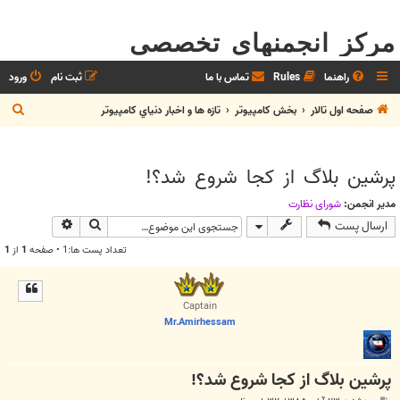
مرکز انجمنهای تخصصی
راهنما
Rules
تماس با ما
ثبت نام
ورود
ج
صفحه اول تالار
بخش كامپيوتر
تازه ها و اخبار دنياي کامپيوتر
س
ت
پرشین بلاگ از کجا شروع شد؟!
ج
و
مدیر انجمن:
شوراي نظارت
جستجو
جستجوی پیش
ارسال پست
تعداد پست ها:1 • صفحه
1
از
1
Captain
Mr.Amirhessam
پرشین بلاگ از کجا شروع شد؟!