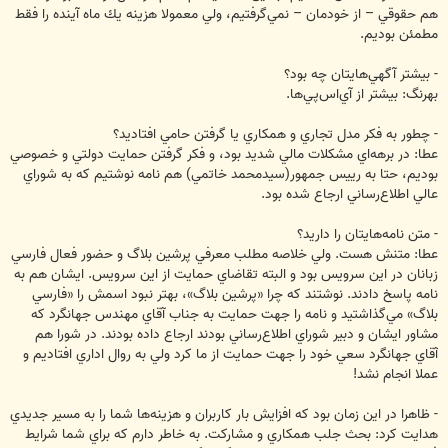
هم حقوقي – از خودمان – نمي‌گرفتيم، ولي معمولا هزينه يك ماه آينده را فقط
مطمئن بوديم.
- بيشتر آگهي‌هايتان چه بود؟
بهرنگ: بيشتر از آي‌اس‌پي‌ها.
- چطور به فكر مدل تجاري و همكاري يا گرفتن حامي افتاديد؟
عطا: در برهه‌اي مشكلات مالي شديد بود، و فكر گرفتن حمايت دولتي و خصوصي
بوديم، حتا به رييس جمهور(سيدمحمد خاتمي) هم نامه نوشتيم كه به شوراي
عالي اطلاع‌رساني ارجاع شده بود.
- متن نامه‌هايتان را داريد؟
عطا: متنش هست. ولي خلاصه مطلب معرفي پرشين بلاگ و حضور فعال فارسي
زبانان در اين سرويس بود و البته تقاضاي حمايت از اين سرويس. ايشان هم به
نامه پاسخ دادند. نوشتند که چرا «پرشين بلاگ»، بهتر نبود اسمش را «فارسي
بلاگ» مي‌گذاشتيد و نامه را جهت حمايت به جناب آقاي مهندس جهانگرد که
مشاور ايشان و دبير شوراي اطلاع‌رساني بودند ارجاع داده بودند. در شورا هم
آقاي جهانگرد سعي خود را جهت حمايت از ما کرد ولي به روال اداري افتاديم و
عملا انجام نشد!
- ظاهرا در اين زمان بود كه افزايش بار كاربران و هزينه‌ها شما را به مسير جديدي
هدايت كرد: بحث جلب همكاري و مشاركت. به خاطر دارم كه براي شما شرايط