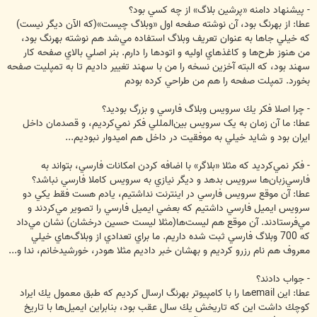
- پيشنهاد دامنه «پرشين بلاگ» از چه كسي بود؟
عطا: از بهرنگ بود، آن نوشته صفحه اول «وبلاگ چيست»(كه الآن ديگر نيست)
كه خيلي جاها به عنوان تعريف وبلاگ استفاده مي‌شد هم نوشته بهرنگ بود،
من هنوز طرح‌ها و كاغذهاي اوليه و اتودها را دارم. بنر اصلي بالاي صفحه كار
سهند بود، که البته آخزين نسخه را من با سهند تغيير داديم تا به تمپليت صفحه
بخورد. تمپلت صفحه را هم من طراحي كرده بودم
- چرا اصلا فكر يك سرويس وبلاگ فارسي و بزرگ بوديد؟
عطا: ما آن زمان به يک سرويس بين‌المللي فکر نمي‌کرديم، و قصدمان داخل
ايران بود و شايد خيلي به موفقيت در داخل هم اميدوار نبوديم...
- فكر نمي‌كرديد كه مثلا «بلاگر» با اضافه كردن امكانات فارسي، بتواند به
فارسي‌زبان‌ها سرويس بدهد و ديگر نيازي به سرويس كاملا فارسي نباشد؟
عطا: آن موقع سرويس فارسي در اينترنت نداشتيم، يادم هست فقط يكي دو
سرويس ايميل فارسي داشتيم كه بعضي ايميل فارسي را تصوير مي‌كردند و
مي‌فرستادند. آن موقع هم ليست‌ها(مثلا ليست حسين درخشان) نشان مي‌داد
كه 700 وبلاگ فارسي ثبت شده داريم. ما براي تعدادي از وبلاگ‌هاي خيلي
معروف هم نام رزرو كرديم و بهشان خبر داديم مثلا هودر، خورشيدخانم، ندا و...
- جواب دادند؟
عطا: اين emailها را با کامپيوتر بهرنگ ارسال کرديم که طبق معمول يك ايراد
كوچك داشت اين كه تاريخش يك سال عقب بود، بنابراين ايميل‌ها با تاريخ