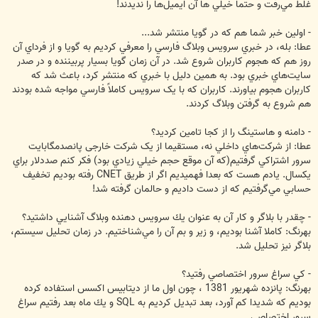
غلط مي‌رفت و حتما خيلي ها آن ايميل‌ها را نديدند!
- اولين خبر شما هم كه در گويا منتشر شد...
عطا: بله، در خبري سرويس وبلاگ فارسي را معرفي كرديم به گويا و از فرداي آن
روز هم كه هجوم كاربران شروع شد. در آن زمان گويا بسيار پربيننده و در صدر
سايت‌هاي خبري بود. به همين دليل با خبري که منتشر کرد، باعث شد که
کاربران هجوم بياورند. کاربران که با يک سرويس کاملاً فارسي مواجه شده بودند
هم شروع به گرفتن وبلاگ کردند.
- دامنه و هاستينگ را از كجا تامين كرديد؟
عطا: از شركت‌هاي داخلي نه، مستقيما از يک شرکت خارجی پانصدمگابايت
سرور اشتراكي گرفتيم(كه آن موقع حجم خيلي زيادي بود) فكر كنم صددلار براي
يكسال. يادم هست كه بعدا فهميديم اگر از طريق CNET رفته بوديم تخفيف
حسابي مي‌گرفتيم كه از دست داديم و حالمان گرفته شد!
- چقدر با بلاگر و كار آن به عنوان يك سرويس دهنده وبلاگ آشنايي داشتيد؟
بهرنگ: كاملا آشنا بوديم، و زير و بم آن را مي‌شناختيم. در زمان تحليل سيستم،
بلاگر نيز تحليل شد.
- كي سراغ سرور اختصاصي رفتيد؟
بهرنگ: پانزده شهريور 1381 ، چون اول ما از ديتابيس اكسس استفاده كرده
بوديم كه شديدا كم آورد، بعد تبديل كرديم به SQL و يك ماه بعد رفتيم سراغ
سرور اختصاصي