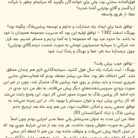
فوق‌العاده سختي بود، ولي براي خوانندگان بگوييد كه سرانجام چطور با شركت
آرياگستر و آقاي بوترابي آشنا شديد؟
عطا: از طريق واسطه
- توافق شما براي ايجاد يك مشاركت و تداوم و توسعه پرشين‌بلاگ چگونه بود؟
بهرنگ: اسفند 1382 – توافق اوليه اين بود كه مديريت مجموعه همچنان با خود
ما باشد. ما حدود عيد بود كه مجموعه را به آنجا برديم و مستقر شديم. بعد قرار
شد شركتي با سرمايه صدميليون توماني به صورت شصت درصد(آقاي بوترابي)-
چهل درصد(ما سه نفر: عطا و بهرنگ و رضا) ثبت شود
- توافق خوب پيش رفت؟
بهرنگ : ثبت شركت يك سال طول كشيد، سرمايه‌گذاري لازم هم چندان محقق
نشد. كمي اختلاف نظر بود، مثلا من بيشتر معتقد بودم كه فعاليت‌هاي جانبي
ضروري نيست و بايد بيشتر بر روي خود پرشين بلاگ متمركز شد، چون در غير اين
صورت بزودي سرويس‌دهنده‌هاي ديگر پيش مي‌افتند. به نظر من ديد جدي در
باره ادامه كار پرشين بلاگ به صورت محور اصلي كار نبود. اين وضع باعث مي‌شد
كه كار زيادي پيش نرود و نتوان سيستم را بهبود داد. در اين زمينه نمي‌شد به
توافق جمعي رسيد و امكان خلاقيت نبود، من هم چند ماه بعد ترجيح دادم
پرشين بلاگ را ترك كنم(تابستان 83)
عطا: من اين مدت به عنوان مديرعامل ولي عملا مدير اجرايي بودم چون اصلاً
شرکتي به صورت حقوقی وجود نداشت. هر چند بعد از مدتي شرايط جوري بود كه
در عمل كارها پيش نمي‌رفت و متوقف مانده بود. من هم تا لحظه آخر سعي
کردم که بتوانم براي سرويس مفيد باشم. ولي نشد. به همين دليل با آنکه بسيار