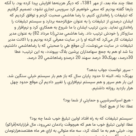
عطا: چند ماه بعد، از مهر 1381، که ديگر هزينه‌ها افزايش پيدا کرده بود. با آنکه
بارها گفته بوديم که سعي خواهيم کرد سرويس تجاري نشود، تصميم گرفتيم
که تبليغات را راه‌اندازي کنيم. با رضا هاشمي صحبت کردم و توافق کرديم که
ايشان درصدي از تبليغات را به عنوان حق‌الزحمه بردارد و سيستم تبليغات را
راه‌اندازي نمايد. بدين ترتيب ايشان با ما شروع به همکاري کرد و نرم‌افزار و
سازوكار را خودش ترتيب داد. رضا هاشمي مدتي(تا مرداد 82) به عنوان مدير
تبليغات كار مي‌كرد كه البته او را در سايت معرفي كرده بوديم و با اكانت مدير
تبليغات در سايت مي‌نوشت، آن موقع طي با صحبتي كه با رضاهاشمي داشتيم،
بنا شد او هم به جمع سهامداران پرشين بلاگ بپيوندد، به اين ترتيب: عطا
30درصد، بهرنگ30 درصد سهند 20 درصدو رضاهاشمي 20 درصد.
- سرور توانست جواب بدهد؟
بهرنگ: بله، البته تا حدود پايان سال كه باز هم بار سيستم خيلي سنگين شد.
اين بار هم سرور و هم سيستم نرم‌افزاري را تغيير داديم آن موقع حدود چهل
هزار بازديد روزانه داشتيم.
- هيچ اسپانسرشيپي و حمايتي از شما بود؟
عطا: نه! از هيچ كجا!
-سيستم تبليغات كه به راه افتاد اولين تبليغ خوب شما چه بود؟
عطا: اولين تبليغ خوب ما هم كه هيچوقت يادمان نمي‌رود، مال فرارايانه(فراكو)
بود، خيلي هم به ما كمك كرد، سه ماه متوالي به ازاي هر ماه هفتصدهزارتومان