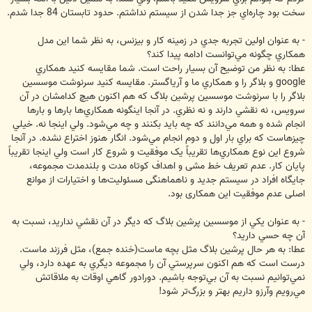
سخت بود چاره‌اي جز جدا شدن از سيستم نداشتم. حدود تابستان 84 جدا شدم.
- به عنوان اولين تجربه جدي در زمينه كار و بيزنس، به نظر شما اين مدل
همكاري چگونه مي‌توانست ادامه پيدا كند؟
عطا: به نظر من توضيح آن بسيار راحت است. شما مقايسه کنيد همکاري
google و بلاگر را و همکاري ما و آرياگستر. مقايسه کنيد سرنوشت موسسين
بلاگر را با سرنوشت موسسين پرشين بلاگ که هم اکنون هيچ کدامشان در آن
سرويس، نه نقشي دارند و نه نظري. در آنجا اينگونه همکاري‌ها بارها و بارها
انجام شده و همه مي‌دانند که چه بايد بکنند و چه مي‌شود. ولي اينجا نه. خيلي
چيزهاست که براي بار اول و دوم انجام مي‌شود. انگار هنوز اختراع نشده. در آنجا
شروع اين نوع همکاري‌ها تقريباً يک موفقيت و شروع کار است ولي اينجا تقريباً
پايان کار. عدم تعريف خط مشی و اهداف کوتاه مدت و بلندمدت مجموعه،
جايگاه افراد در سيستم جديد و ناهماهنگی مسئوليت‌ها و اختيارات از موانع
اصلی عدم موفقيت اين همکاری بود.
- به عنوان يكي از موسسين پرشين بلاگ كه ديگر در آن نقشي نداريد، نسبت به
آن چه حسي داريد؟
عطا: به هر حال پرشين بلاگ مثل بچه ماست(خنده جمع)، مثل فرزند ماست.
درست است که هم اکنون سرپرستي آن را مجموعه ديگري به عهده دارد، ولي
نمي‌توانيم نسبت به آن بي‌توجه باشيم. دورادور گاهي اوقات به ملاقاتش
مي‌رويم وآرزو داريم بهتر و بزرگ‌تر شود!