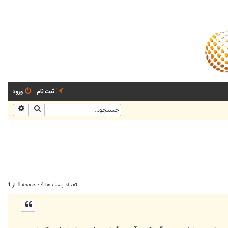
ثبت نام
ورود
جستجو
جستجو
تعداد پست ها:4 • صفحه
1
از
1