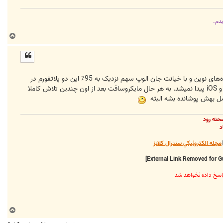
بدم.
ب
ا
ل
ا
زمانی تقریبا کل بازار گوشی‌های هوشمند در اختیار سیمبیان و ویندور موبایل بود، با ادغام احمقانه و عدم حرکت به سمت ایده‌های نوین و با خیانت جان الوپ سهم نزدیک به 95٪ این دو پلاتفورم در
مجموعه به چیزی زیر 1٪ و میشه گفت الان دیگه 0 نزدیک شده. اگر این دو اشتباه نمیکردند، هرگز فرصت مسلط شدن اندروید و iOS پیدا نمیشد. به هر حال مایکروسافت بعد از اون چندین تلاش کاملا
عمل بهش پوشانده بشه البته
حنه رود
د
مجله الکترونيکي سنترال کلابز
ب
ا