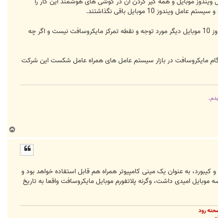
 ویندوز موبایل و همه گیر کردن آن در گوشی های هوشمند این کار را
جو بلفویر معاون ارشد مایکروسافت و مدیر برنامه سابق ویندوز فون در توییتر اعلام کرده که ایجاد قابلیت های جدید برای ویندوز 10 موبایل دیگر مورد توجه و نقطه تمرکز مایکروسافت نیست و اگر چه
موبایلی سازگار با ویندوز 10 موبایل و همین طور حضور دیرهنگام مایکروسافت در بازار سیستم عامل های همراه عامل شکست این شرکت
بدم.
ب
ا
ل
ا
خه ARM64 معرفی خواهد شد که با اتصال به مانیتور و کیبورد، به عنوان یک مینی کامپیوتر همراه هم قابل استفاده خواهد بود و
وسافت در عرصه موبایل امیدی داشت، وگرنه پلاتفورم موبایل مایکروسافت واقعا به تاریخ
حنه رود