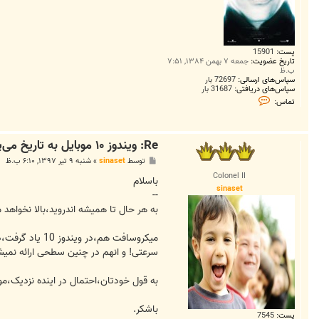
پست:
15901
تاریخ عضویت:
جمعه ۷ بهمن ۱۳۸۴, ۷:۵۱
ب.ظ
سپاس‌های ارسالی:
72697 بار
سپاس‌های دریافتی:
31687 بار
ت
تماس:
م
ا
س
M
Re: ویندوز ۱۰ موبایل به تاریخ می‌پیوندد
a
h
پ
توسط
sinaset
»
شنبه ۹ تیر ۱۳۹۷, ۶:۱۰ ب.ظ
d
س
i
Colonel II
ت
باسلام
1
sinaset
9
--
4
به هر حال تا همیشه اندروید،بالا نخواهد م
4
میکروسافت هم،
سرعتی! و انهم در چنین سطحی ارائه نمیش
به قول خودتان،احتمال در اینده نزدیک،مو
باشکر.
پست:
7545