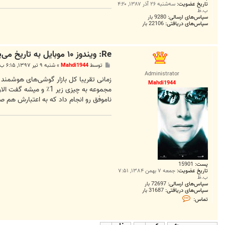
تاریخ عضویت:
سه‌شنبه ۲۶ آذر ۱۳۸۷, ۴:۲۰
ب.ظ
سپاس‌های ارسالی:
9280 بار
سپاس‌های دریافتی:
22106 بار
Re: ویندوز ۱۰ موبایل به تاریخ می‌پیوندد
پ
توسط
Mahdi1944
»
شنبه ۹ تیر ۱۳۹۷, ۶:۱۵ ب.ظ
س
Administrator
ت
Mahdi1944
ناموفق رو انجام داد که به اعتبارش هم ص
پست:
15901
تاریخ عضویت:
جمعه ۷ بهمن ۱۳۸۴, ۷:۵۱
ب.ظ
سپاس‌های ارسالی:
72697 بار
سپاس‌های دریافتی:
31687 بار
ت
تماس:
م
ا
س
M