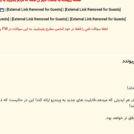
صحنه پيوسته به جاست خرم آن نغمه که مردم بسپارند به يا
|
[External Link Removed for Guests]
|
[External Link Removed for Guests]
[External Link Removed for Guests]
|
[External Link Removed for Guests]
|
[External Link Removed for Guests]
لطفا سوالات فني را فقط در خود انجمن مطرح بفرماييد، به اين سوالات در PM پاسخ داده نخواهد شد
اند!
در ویندوز 10 یاد گرفت،در هر اپدیتی که میدهد،قابلیت های جدید به ویندزو ارائه کند! این در ح
د!
فق تر خواهد بود.