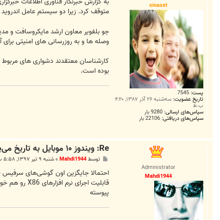
ت
به گزارش خبرنگار فناوری اطلاعات خبرگز
sinaset
متوقف کرد. زیرا دو سیستم عامل اندروید و iOS با تسخیر کل بازار گوشی های هوشمند مجال نفس کشیدن برای مایکروسافت و سیستم عامل ویندوز 10 موبایل باقی نگ
وصله ها و به روزرسانی های امنیتی برای 
بوده است.
پست:
7545
تاریخ عضویت:
سه‌شنبه ۲۶ آذر ۱۳۸۷, ۴:۲۰
ب.ظ
سپاس‌های ارسالی:
9280 بار
سپاس‌های دریافتی:
22106 بار
Re: ویندوز ۱۰ موبایل به تاریخ می‌پیوندد
پ
توسط
Mahdi1944
»
شنبه ۹ تیر ۱۳۹۷, ۵:۵۸ ب.ظ
س
Administrator
ت
Mahdi1944
قابلیت اجرای
پیوسته