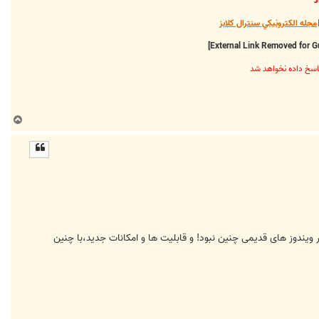
د
مجله الکترونيکي سنترال کلابز
ب
ا
ل
ا
الیست که در ویندوز های قدیمی چنین نبود! و قابلیت ها و امکانات جدید،با چنین