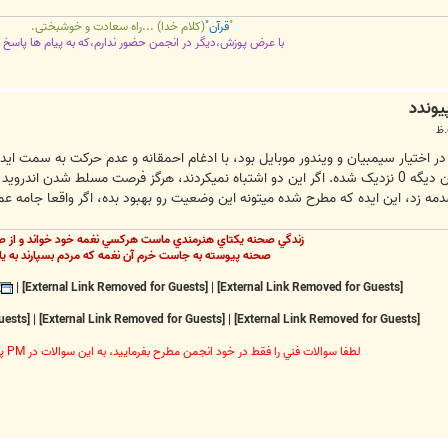
"
قرآن"
(کلام خدا) ...راه سعادت و خوشبختی.
با عرض پوزش،دیگر در انجمن حضور ندارم،که به پیام ها پاسخ 
دمه زد، این ایده که مطرح شده میتونه این وضعیت رو بهبود بده، اگر واقعا جامه 
زندگي صحنه يکتاي هنرمندي ماست هرکسي نغمه خود خواند و از ص
صحنه پيوسته به جاست خرم آن نغمه که مردم بسپارند به يا
|
[External Link Removed for Guests]
|
[External Link Removed for Guests]
[External Link Removed for Guests]
|
[External Link Removed for Guests]
|
[External Link Removed for Guests]
لطفا سوالات فني را فقط در خود انجمن مطرح بفرماييد، به اين سوالات در PM پاسخ داده نخواهد شد