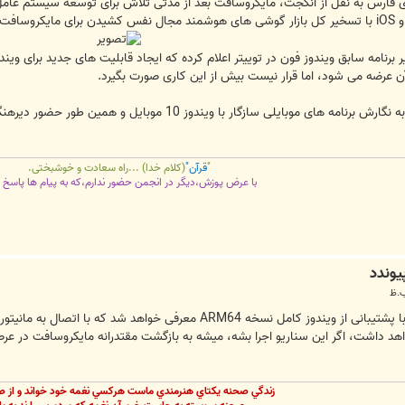
اری فارس به نقل از انگجت، مایکروسافت بعد از مدتی تلاش برای توسعه سیستم عامل
ذاشتند.
آن عرضه می شود، اما قرار نیست بیش از این کاری صورت بگیرد.
کارشناسان معتقدند دشواری های مربوط به نگارش برنامه های 
"
قرآن"
(کلام خدا) ...راه سعادت و خوشبختی.
با عرض پوزش،دیگر در انجمن حضور ندارم،که به پیام ها پاسخ 
احتمالا جایگزین اون گوشی‌های سرفیس با پشتیبانی از ویندوز کامل نس
 نرم افزارهای X86 رو هم خواهد داشت، اگر این سناریو اجرا بشه، میشه به بازگشت مقتدرانه مایکر
زندگي صحنه يکتاي هنرمندي ماست هرکسي نغمه خود خواند و از ص