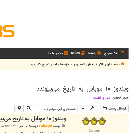
لینک سریع
راهنما
Rules
تماس با ما
صفحه اول تالار
بخش كامپيوتر
تازه ها و اخبار دنياي کامپيوتر
ویندوز ۱۰ موبایل به تاریخ می‌پیوندد
مدیر انجمن:
شوراي نظارت
جستجو
جستجوی پی
ارسال پست
ویندوز ۱۰ موبایل به تاریخ می‌پیوندد
پ
توسط
sinaset
»
دوشنبه ۱۷ مهر ۱۳۹۶, ۱:۱۶ ب.ظ
س
Colonel II