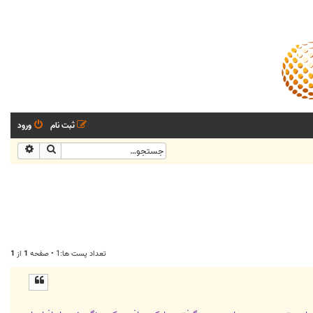
ثبت نام
ورود
جستجو
جستجو
تعداد پست ها:1 • صفحه
1
از
1