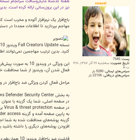
ت
sinaset
نیز در این بروزرسانی ارائه کرده است. بدین ترتیب کاربرانی که از جدیدترین ن
باج‌افزار یک نرم‌افزار آلوده و مخرب است 
مهاجم بپردازید تا اطلاعات مجددا در دسترس شما قرار بگیرد. روز گذشته یک باج‌اف
کنید. بدین ترتیب مهاجمین نمی‌توانند اطل
پست:
7545
تاریخ عضویت:
سه‌شنبه ۲۶ آذر ۱۳۸۷, ۴:۲۰
ب.ظ
فعال شدن آن، ویندوز از شما محافظت خو
سپاس‌های ارسالی:
9280 بار
سپاس‌های دریافتی:
22106 بار
مراحل فعال کردن ویژگی ضد باج‌افزار در ویند
به بخش Windows Defender Security Center بروید.
در صفحه اصلی، شما یک گزینه با عنوان Virus & threat protection را مشاهده می‌کنید، روی آن کلیک کنید.
در صفحه Virus & threat protection بر روی Virus & threat protection settings کلیک کنید.
به پایین صفحه آمده و گزینه Controlled folder access را فعال کنید.
گزینه پوشه‌های محافظت شده به شما اجازه
افزودن پوشه‌های دیگری را داشته باشید ب
قابلیت ضد باج‌