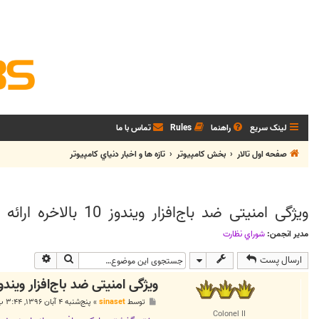
لینک سریع
راهنما
Rules
تماس با ما
صفحه اول تالار
بخش كامپيوتر
تازه ها و اخبار دنياي کامپيوتر
ویژگی امنیتی ضد باج‌افزار ویندوز 10 بالاخره ارائه شد
مدیر انجمن:
شوراي نظارت
جستجو
جستجوی پی
ارسال پست
ویژگی امنیتی ضد باج‌افزار ویندوز 10 بالاخره ارائه
پ
توسط
sinaset
»
پنج‌شنبه ۴ آبان ۱۳۹۶, ۳:۴۴ ب.ظ
س
Colonel II