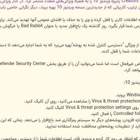
هفته گذشته مایکروسافت سرانجام نسخه Creators پاییزه ویندوز 10 را به همراه ویژگی
سخه ویندوز 10 بهره ببرند، دیگر نگرانی خاصی بابت این حملات آزاردهنده نخواهند داشت.
که اطلاعات کاربر را قفل کرده و وی را به حذف یا افشای عمومی آنها تهدید می‌کند. بر
زار جدید با عنوان Bad Rabbit یا خرگوش بد شناسایی شد که کامپیوترهای قدیمی در منطقه اروپا را هدف گرفته بود.
نسخه Fall Creators Update ویندوز 10 از ویژگی "دسترسی کنترل شده به پوشه"بهره می‌برد که به شما ا
اعات شما را قفل کنند.
اهد کرد.
وز 10:
 افزودن پوشه‌های دیگر به سیستم رمزگذاری ضد باج‌افزار را می‌دهد. زمانی که ای
اید از تنظیمات پوشه‌های محافظت شده استفاده نمایید.
افزار ویندوز 10 همان‌طوری که انتظار می‌رود کار کرده و ویندوز قادر است اطلاعات شما را از دستر