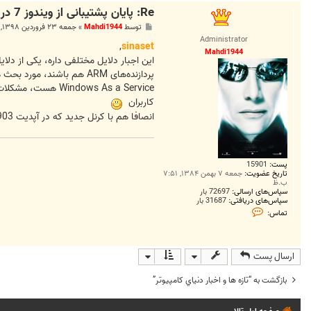
Re: پایان پشتیبانی از ویندوز 7 در سال آینده میلادی
پ
توسط
Mahdi1944
»
جمعه ۲۳ فروردین ۱۳۹۸, ۹:۵۱ ب.ظ
س
Administrator
ت
,
sinaset
Mahdi1944
ows As a Service
کاربران
انصافا هم با کرنل جدید که در آپدیت 1903 استفاده شده، ویندوز 10 جان تازه‌ای گرفته و بسیار سریعتر شده
پست:
15901
تاریخ عضویت:
جمعه ۷ بهمن ۱۳۸۴, ۷:۵۱
ب.ظ
سپاس‌های ارسالی:
72697 بار
سپاس‌های دریافتی:
31687 بار
ت
تماس:
م
ا
س
M
a
ارسال پست
h
d
بازگشت به “تازه ها و اخبار دنياي کامپيوتر”
i
1
9
4