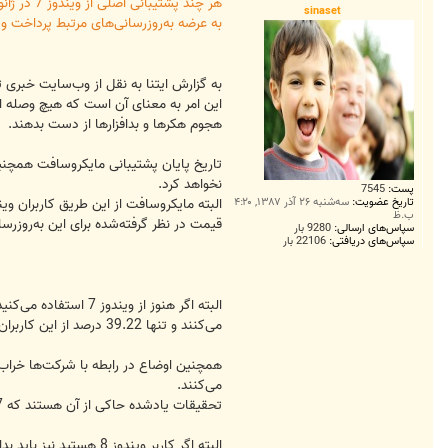
ت
sinaset
به عرضه به‌روزرسانی‌های مرتبط پرداخت و
به گزارش ایتنا به نقل از وب‌سایت خبری تحلیلی theinquirer، پشتیبانی گسترده مایکروسافت از سیستم عامل ویندوز 7 در 14 ژانویه سال 20
هجوم هکرها و بدافزارها از دست بدهند.
نخواهد کرد.
پست:
7545
البته مایکروسافت از این طریق کاربران ویندوز 7 خود که هنوز به نصب ویندوز 10 علاقه‌ای نشان نداده‌اند را به نصب این نسخه جدید دعوت کرده است اما این کار برای آن‌ها هز
تاریخ عضویت:
سه‌شنبه ۲۶ آذر ۱۳۸۷, ۴:۲۰
ب.ظ
قیمت در نظر گرفته‌شده برای این به‌روزرسا
سپاس‌های ارسالی:
9280 بار
سپاس‌های دریافتی:
22106 بار
می‌کنند و تنها 39.22 درصد از این کاربران از ویندوز 10 بهره‌مند هستند.
می‌کنند.
تحقیقات یادشده حاکی از آن هستند که 17 درصد از بخش‌های آی‌تی از پایان ضرب العجل پشتیبانی مایکروسافت از ویندوز 7 آگاه نبوده‌اند.
البته اگر کاربر ویندوز 8 هستید نیز باید بدانید که از این تصمیم‌های مایکروسافت مصون نیستید و این کمپانی در ژانویه سال 2023 میلادی پشتیبانی از این سیستم‌عامل را نیز به اتمام می‌رساند.