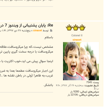
Re: پایان پشتیبانی از ویندوز 7 در سال آینده میلادی
پ
توسط
sinaset
»
پنج‌شنبه ۲۷ دی ۱۳۹۷, ۱:۴۱ ب.ظ
س
Colonel II
ت
باسلام
sinaset
مشخص نیست،که چرا میکروسافت،علاقه دارد،
میکروسافت با درجه سخت گیری پایین تر ب
اینجا سوال پیش می اید،خوب اکثریت با ه
این اجبار میکروسافت مطمعا بعدا به ضرر
غریب،به ظاهر! (ولی در باطن نقشه ها ..!)
پست:
7545
باتشکر.
تاریخ عضویت:
سه‌شنبه ۲۶ آذر ۱۳۸۷, ۴:۲۰
ب.ظ
سپاس‌های ارسالی:
9280 بار
سپاس‌های دریافتی:
22106 بار