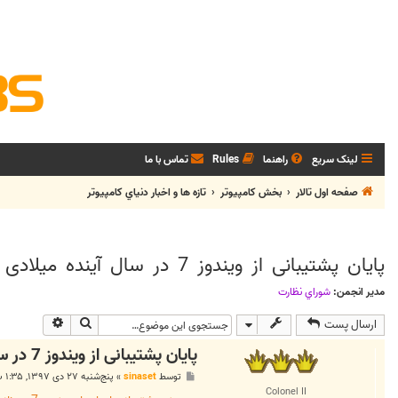
لینک سریع
راهنما
Rules
تماس با ما
صفحه اول تالار
بخش كامپيوتر
تازه ها و اخبار دنياي کامپيوتر
پایان پشتیبانی از ویندوز 7 در سال آینده میلادی
مدیر انجمن:
شوراي نظارت
جستجو
جستجوی پی
ارسال پست
پایان پشتیبانی از ویندوز 7 در سال آینده میلادی
پ
توسط
sinaset
»
پنج‌شنبه ۲۷ دی ۱۳۹۷, ۱:۳۵ ب.ظ
س
Colonel II