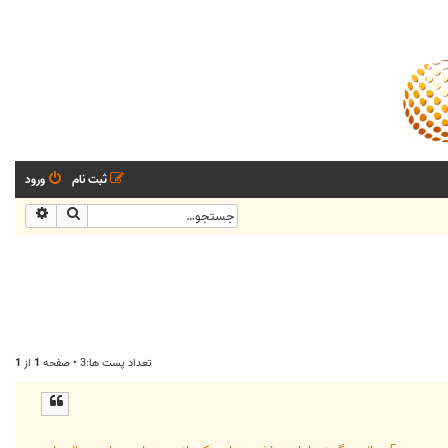
ثبت نام
ورود
جستجو
جستجو
تعداد پست ها:3 • صفحه
1
از
1