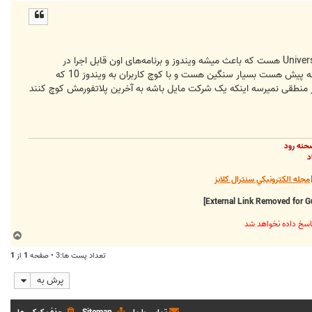
ا
ل
ا
این اجبار دلایل مختلفی داره، یکی از دلایل فنی این موضوع استانداردهای جدید‌تر و همینطور تسریج در انتقال به پلاتفورم Universal هست که باعث میشه ویندوز و برنامه‌های اون قابل اجرا در
پردازنده‌های ARM هم باشند، مورد بحث هزینه‌ها و امنیت ویندوز 7 هست، هزینه‌ی نگهداری از تکنولوژی که مربوط به یک دهه پیش هست بسیار سنگین هست و با کوچ کاربران به ویندوز 10 که
ه نظر غیر منطقی نمیرسه اینکه یک شرکت مایل باشه به آخرین پلاتفورمش کوچ کنند
حنه رود
د
مجله الکترونيکي سنترال کلابز
ب
ا
تعداد پست ها:3 • صفحه
1
از
1
ل
ا
پرش به