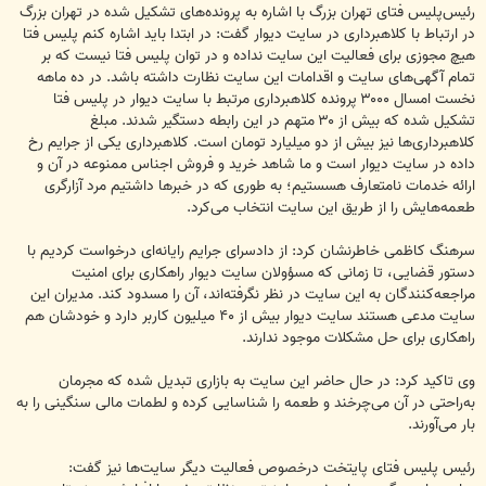
رئیس‌پلیس فتای تهران بزرگ با اشاره به پرونده‌های تشکیل شده در تهران بزرگ
در ارتباط با کلاهبرداری در سایت دیوار گفت: در ابتدا باید اشاره کنم پلیس فتا
هیچ مجوزی برای فعالیت این سایت نداده و در توان پلیس فتا نیست که بر
تمام آگهی‌های سایت و اقدامات این سایت نظارت داشته باشد. در ده ماهه
نخست امسال ۳۰۰۰ پرونده کلاهبرداری مرتبط با سایت دیوار در پلیس فتا
تشکیل شده که بیش از ۳۰ متهم در این رابطه دستگیر شدند. مبلغ
کلاهبرداری‌ها نیز بیش از دو میلیارد تومان است. کلاهبرداری یکی از جرایم رخ
داده در سایت دیوار است و ما شاهد خرید و فروش اجناس ممنوعه در آن و
ارائه خدمات نامتعارف هسستیم؛ به طوری که در خبر‌ها داشتیم مرد آزارگری
طعمه‌هایش را از طریق این سایت انتخاب می‌کرد.
سرهنگ کاظمی خاطرنشان کرد: از دادسرای جرایم رایانه‌ای درخواست کردیم با
دستور قضایی، تا زمانی که مسؤولان سایت دیوار راهکاری برای امنیت
مراجعه‌کنندگان به این سایت در نظر نگرفته‌اند، آن را مسدود کند. مدیران این
سایت مدعی هستند سایت دیوار بیش از ۴۰ میلیون کاربر دارد و خودشان هم
راهکاری برای حل مشکلات موجود ندارند.
وی تاکید کرد: در حال حاضر این سایت به بازاری تبدیل شده که مجرمان
به‌راحتی در آن می‌چرخند و طعمه را شناسایی کرده و لطمات مالی سنگینی را به
بار می‌آورند.
رئیس پلیس فتای پایتخت درخصوص فعالیت دیگر سایت‌ها نیز گفت: