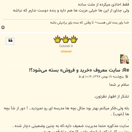
فقط اخاذی میکرده از ملت ساده
ولی جدای از این ها خیلی مزیت ها هم داره و بنده دوست ندارم که نباشه
خدا یاور بنده اش هست~ تا وقتی که بنده یاور برادرش باشه
ب
ا
ل
ا
Colonel II
sinaset
Re: سایت معروف «خرید و فروش» بسته می‌شود؟!
پ
پنج‌شنبه ۱۸ بهمن ۱۳۹۷, ۱۰:۱۹ ق.ظ
س
ت
سلام بر شما
تشکر از اظهار نظرتون.
بله ولی،فکر میکنم بهتر بود مثال بچه ها مدرسه ای رو نمیزدید.. ! دور از شآ بچه
ها (خوب) .
-
سایت مذکوره حتما مدیریت ضعیف داره،که به چنین وضعیتی دچار شده .
بهترین کار اینکه، از انجام دادن کارهای متفرقه بپرهیزد.