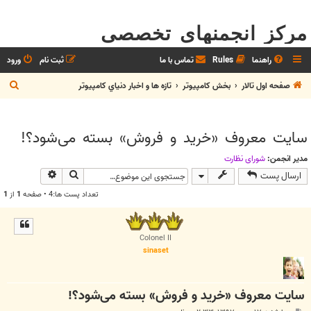
مرکز انجمنهای تخصصی
راهنما
Rules
تماس با ما
ثبت نام
ورود
ج
صفحه اول تالار
بخش كامپيوتر
تازه ها و اخبار دنياي کامپيوتر
س
ت
سایت معروف «خرید و فروش» بسته می‌شود؟!
ج
و
مدیر انجمن:
شوراي نظارت
جستجو
جستجوی پیش
ارسال پست
تعداد پست ها:4 • صفحه
1
از
1
Colonel II
sinaset
سایت معروف «خرید و فروش» بسته می‌شود؟!