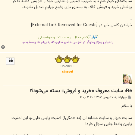
سایت‌های دیگر هم باید ضریب امنیتی و نظارتی خود را افزایش دهند تا در
پوشش خرید و فروش کالا، به بستری برای وقوع جرایم تبدیل نشوند.
...
خواندن کامل خبر در
[External Link Removed for Guests]
"
قرآن"
(کلام خدا) ...راه سعادت و خوشبختی.
با عرض پوزش،دیگر در انجمن حضور ندارم،که به پیام ها پاسخ بدم.
ب
ا
ل
ا
Colonel II
sinaset
Re: سایت معروف «خرید و فروش» بسته می‌شود؟!
پ
چهارشنبه ۱۷ بهمن ۱۳۹۷, ۲:۴۱ ب.ظ
س
ت
باسلام
سایت دیوار و سایت مشابه ان (نه همگی!) امنیت پاینی دارن،و این امنیت
پایین واقعا جایی سوال دارد!