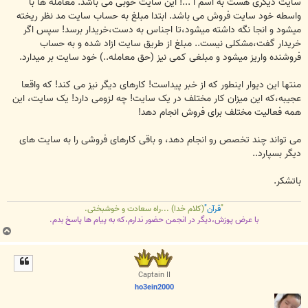
سایت دیگری هست به اسم ا ...! این سایت خوبی می باشد. معامله ها با
واسطه خود سایت فروش می باشد. ابتدا مبلغ به حساب سایت مد نظر ریخته
میشود و انجا نگه داشته میشود،تا اجناس به دست،خریدار برسد! سپس اگر
خریدار گفت،مشکلی نیست.. مبلغ از طریق سایت ازاد شده و به حساب
فروشنده واریز میشود و مبلغی کمی نیز (حق معامله..) خود سایت بر میدارد.
منتها این دیوار اینطور که از خبر پیداست! کارهای دیگر نیز می کند! که واقعا
عجیبه،که این میزان کار مختلف در یک سایت! چه لزومی دارد! یک سایت، این
همه فعالیت مختلف برای فروش انجام دهد!
می تواند چند تخصص رو انجام دهد، و باقی کارهای فروشی را به سایت های
دیگر بسپارد..
باتشکر.
"
قرآن"
(کلام خدا) ...راه سعادت و خوشبختی.
با عرض پوزش،دیگر در انجمن حضور ندارم،که به پیام ها پاسخ بدم.
ب
ا
ل
ا
Captain II
ho3ein2000