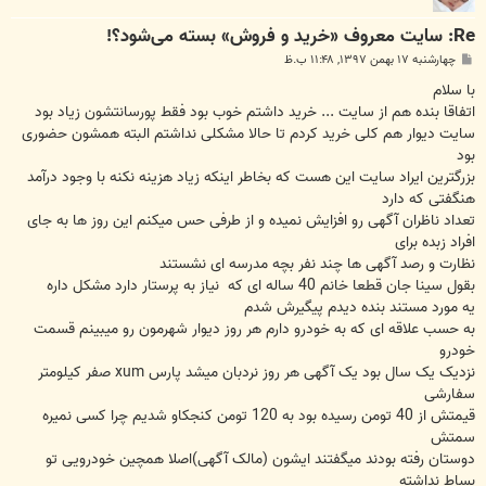
Re: سایت معروف «خرید و فروش» بسته می‌شود؟!
پ
چهارشنبه ۱۷ بهمن ۱۳۹۷, ۱۱:۴۸ ب.ظ
س
ت
با سلام
اتفاقا بنده هم از سایت ... خرید داشتم خوب بود فقط پورسانتشون زیاد بود
سایت دیوار هم کلی خرید کردم تا حالا مشکلی نداشتم البته همشون حضوری
بود
بزرگترین ایراد سایت این هست که بخاطر اینکه زیاد هزینه نکنه با وجود درآمد
هنگفتی که دارد
تعداد ناظران آگهی رو افزایش نمیده و از طرفی حس میکنم این روز ها به جای
افراد زبده برای
نظارت و رصد آگهی ها چند نفر بچه مدرسه ای نشستند
بقول سینا جان قطعا خانم 40 ساله ای که نیاز به پرستار دارد مشکل داره
یه مورد مستند بنده دیدم پیگیرش شدم
به حسب علاقه ای که به خودرو دارم هر روز دیوار شهرمون رو میبینم قسمت
خودرو
نزدیک یک سال بود یک آگهی هر روز نردبان میشد پارس xum صفر کیلومتر
سفارشی
قیمتش از 40 تومن رسیده بود به 120 تومن کنجکاو شدیم چرا کسی نمیره
سمتش
دوستان رفته بودند میگفتند ایشون (مالک آگهی)اصلا همچین خودرویی تو
بساط نداشته