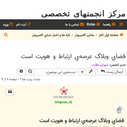
مرکز انجمنهای تخصصی
راهنما
Rules
تماس با ما
ثبت نام
ورود
ج
صفحه اول تالار
بخش كامپيوتر
تازه ها و اخبار دنياي کامپيوتر
س
ت
فضاي وبلاگ عرصه‌ي ارتباط و هويت است
ج
و
مدیر انجمن:
شوراي نظارت
جستجو
جستجوی پیش
ارسال پست
تعداد پست ها:1 • صفحه
1
از
1
Old Moderator
Kingman_62
فضاي وبلاگ عرصه‌ي ارتباط و هويت است