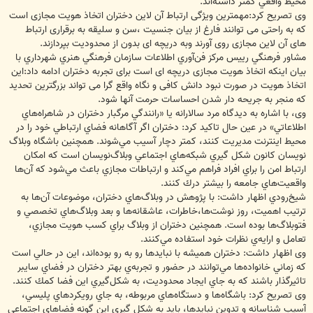
محيط واقعي كمتر داشته‌اند.
وی تصریح کرد:مهمترین ویژگی ارتباط آن لاین دختران اتخاذ هویت مجازی است
که به راحتی می توانند فارغ از بیان جنسیت ،سن و سلیقه به برقراری ارتباط
های آن لاین مجازی روی آورند وبه دریچه ای بدون از محدودیت بپردازند.
مشاور فرهنگي رييس مركز فن‌آوري اطلاعات سازمان فرهنگي هنري شهرداري با
بیان اینکه اتخاذ هویت مجازی دریچه ای است برای تجربه دختران ادامه داد:این
اتخاذ هویت در صورت نبود دانش کافی و نگاه واقع گرا می تواند بزرگترین تحدید
که منجر به جریحه دار شدن احساسات حرمت آنها شود.
وی، با اشاره به ديدگاه مرد سالارانه يا «رانندگي مرگبار دختران در شاهراه‌هاي
اطلاعاتي» در عين حال تاكيد كرد: دختران اگر آگاهانه فضاي ارتباطي خود را در
محيط اينترنت مديريت كنند، كمتر دچار آسيب مي‌شوند. همچنين باشگاه وبلاگ
نويسان كانون شكل گيري شبكه‌هاي اجتماعي وبلاگ‌نويسان است كه امكان
ارتباط امن را براي افراد فراهم مي‌كند و ارتباطات مجازي باعث مي‌شود كه آن‌ها
واقعيت‌هاي جامعه را بيشتر درك كنند.
شيخ‌رودي اظهار داشت: با پژوهش در وبلاگ‌هاي دختران، موضوعات آن‌ها به
ترتيب اهميت، روز نوشت‌ها،‌خاطرات، عاشقانه‌ها و بعد وبلاگ‌هاي تخصصي و
فتوبلاگ‌ها بوده است. همچنين دختران از وبلاگ براي كسب هويت مجازي،
تعامل و ارايه‌ي نظرات خود استفاده مي‌كنند.
وی اظهار داشت: دختران هميشه با نبايد‌ها رو به رو بوده‌اند، اين در حالي است
كه زماني خانواده‌ها مي‌توانند در حضور و تجربه‌ي بهتر دختران در فضاي سايبر
تاثيرگذار باشند كه به جاي ايجاد محدوديت، به شكل‌گيري اين فضا كمك كنند.
وی تصریح کرد: باشگاه‌ها و دستگاه‌هاي مربوطه، به جاي رويكردهاي پليسي،
آسيب شناسانه و تدوين نبايدها، باید به شكل گيري اين گونه فضاهاي اجتماعي