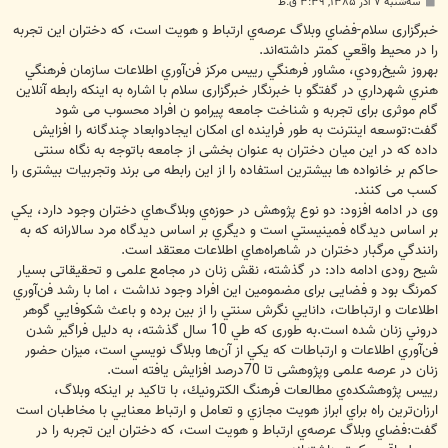
پ
سه‌شنبه ۷ آذر ۱۳۸۵, ۳:۳۹ ق.ظ
س
ت
خبرگزاری سلام-فضاي وبلاگ عرصه‌ي ارتباط و هويت است،‌ كه دختران اين تجربه
را در محيط واقعي كمتر داشته‌اند.
بهروز شيخ‌رودي، مشاور فرهنگي رييس مركز فن‌آوري اطلاعات سازمان فرهنگي
هنري شهرداري در گفتگو با خبرنگار خبرگزاری سلام با اشاره به اینکه رابطه آنلاین
گام موثری برای تجربه و شناخت جامعه پیرامو ن افراد محسوب می شود
گفت:توسعه اینترنت به طور فراینده ای امکان ایجادوابعاد چندگانه را افزایش
داده که در این میان دختران به عنوان بخشی از جامعه باتوجه به نگاه سنتی
حاکم بر خانواده ها بیشترین استفاده را از این رابطه می برند وتجربیات بیشتری را
کسب می کنند.
وی در ادامه افزود: دو نوع پژوهش در حوزه‌ي وبلاگ‌هاي دختران وجود دارد، يكي
بر اساس ديدگاه فمينيستي است و ديگري بر اساس ديدگاه مرد سالارانه كه به
رانندگي مرگبار دختران در شاهراه‌هاي اطلاعات معتقد است.
شیح رودی ادامه داد: در گذشته، نقش زنان در مجامع علمی و تحقیقاتی بسیار
کمرنگ بود و فضایی برای مضمومین این افراد وجود نداشت ، اما با رشد فن‌آوري
اطلاعات و ارتباطات، دانايي نگرش سنتي را از بين برده و باعث شكوفايي گوهر
دروني زنان شده است.به طوری که طي 10 سال گذشته، به دليل فراگير شدن
فن‌آوري اطلاعات و ارتباطات كه يكي از آن‌ها وبلاگ نويسي است،‌ میزان حضور
زنان در عرصه علمی وپژوهشی تا 70درصد افزایش یافته است.
رييس پژوهشكده‌ي مطالعات فرهنگ الكترونيك، با تاکید بر اینکه وبلاگ،
ارزان‌ترين راه براي ابراز هويت مجازي و تعامل و ارتباط معنايي با مخاطبان است
گفت:فضاي وبلاگ عرصه‌ي ارتباط و هويت است،‌ كه دختران اين تجربه را در