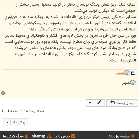
كمك كنند. زيرا نقش وبلاگ نويسان دختر در توليد محتوا، بسيار بيشتر از
حجمي‌است كه ديگران توليد مي‌كنند.
مشاور فرهنگي رييس مركز فن‌آوري اطلاعات با اشاره به رويكرد مردانه در فن‌آوري
اطلاعات گفت: «در كشور ما هنوز نرم افزارهاي آموزشي با رويكردهاي مردانه و
غيرتعاملي توليد مي‌شوند و زنان در اين عرصه نقش كمرنگي دارند.
وي در عين حال افزود: امروز در بخش لايه‌هاي اقشار و داوطلبانه‌ي محيط سايبر،
فقط كار اپراتوري صرف براي زنان مطرح نيست، بلكه وجود روز نوشت‌هايي است
كه در هيچ وبلاگ مردانه‌اي پيدا نمي‌شود، بخش عمده‌اي را شامل مي‌شود.
شیخ رودی خاطر نشان کرد:نگاه عام مركز فن‌آوري اطلاعات، تربيت شهروند
الكترونيك است.
ب
ا
ارسال پست
ل
ا
تعداد پست ها:1 • صفحه
1
از
1
پرش به
صفحه اول تالار
تماس با ما
Sitemap
حذف کوکی ها