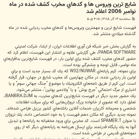
شايع ترين ويروس ها و كدهاي مخرب كشف شده در ماه
نوامبر 2006 اعلام شد
پ
سه‌شنبه ۱۴ آذر ۱۳۸۵, ۴:۱۵ ق.ظ
س
ت
فهرست شايع ترين و مهمترين ويروس‌‏ها و كدهاي مخرب رديابي شده در ماه
گذشته ميلادي منتشر شد.
به گزارش بخش خبر شبكه فن آوري اطلاعات ايران، از ايلنا، شركت امنيتي
PANDA SOFTWARE، طي گزارشي علاوه بر انتشار اين فهرست، اعلام كرد كه
حضور كدهاي مخرب كشف شده براي اولين بار، در فهرست شايع‌‏ترين بدافزارهاي
ماه نوامبر، قابل توجه و چشم‌‏گير بوده است.
براي نمونه، كرم رايانه‌‏اي W32/NUWAR كه يك كد بسيار جديد است و براي
اولين بار رديابي شده، در مكان چهارمين كد مخرب شايع در جهان،‌ قرار گرفته
است. اين كرم از طريق نامه‌‏هاي الكترونيك با موضوع "جنگ جهاني سوم" و يا
اخباري از مرگ احتمالي "جرج بوش" و يا "ولادمير پوتين"، منتشر مي‌‏شود.
يك حضور جديد ديگر در فهرست شايع‌‏ترين كدهاي مخرب، به BANBRA.DJM،
تعلق دارد كه عضوي از خانواده بزرگ تروژان‌‏هايي كه براي سرقت اطلاعات
شخصي و محرمانه كاربران خدمات آنلاين بانك‌‏هاي كشور برزيل طراحي شده‌‏اند.
نمونه جديد ديگري كه مكان دهم فهرست را به خود اختصاص داده، يك تروژان
با عنوان SPAMER.T است. كد مخربي براي ورود مخفيانه به رايانه‌‏ها و تبديل
آنها به يك پايگاه قدرتمند براي ارسال هرزنامه به رايانه‌‏هاي ديگر كه از روي
نمونه‌‏هاي قديمي تر طراحي شده است.