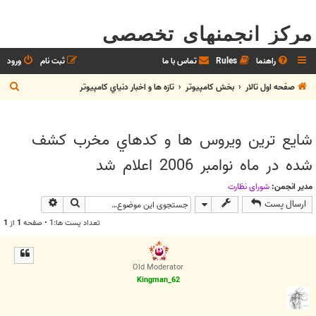
مرکز انجمنهای تخصصی
راهنما
Rules
تماس با ما
ثبت نام
ورود
ج
صفحه اول تالار
بخش كامپيوتر
تازه ها و اخبار دنياي کامپيوتر
س
ت
شايع ترين ويروس ها و كدهاي مخرب كشف
ج
شده در ماه نوامبر 2006 اعلام شد
و
مدیر انجمن:
شوراي نظارت
جستجو
جستجوی پیش
ارسال پست
تعداد پست ها:1 • صفحه
1
از
1
Old Moderator
Kingman_62