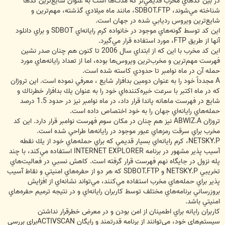
در بين كدهاي مخرب قديمي‌‏تر كه مدت‌‏ها است به عنوان شايع‌‏ترين كدها
شناخته مي‌‏شوند، SDBOT.FTP، مانند ماه ميلادي گذشته، مهم‌‏ترين و
شايع‌‏ترين ويروس رديابي شده در جهان است.
اين كد توسط گونه‌‏هاي موجود در خانواده كرم رايانه‌‏اي SDBOT و براي دانلود
آنها از طريق FTP، مورد استفاده قرار مي‌‏گيرد.
اين كد مخرب با اين كه از ابتداي سال 2006 تا كنون هم چنان صدر نشين
فهرست مهم‌‏ترين و مخرب‌‏ترين ويروس‌‏ها بوده، اما از تعداد رايانه‌‏هاي مورد
حمله آن در ماه نوامبر تا حدودي كاسته شده است.
A مجدداً خود را به عنوان دومين بدافزار شايع ، معرفي نموده است. اين تروژان
كه در ماه اكتبر با سرعت خيره‌‏كننده‌‏اي خود را به عنوان يك بدافزار خطرناك و
شايع در فهرست ماهانه پاندا قرار داد، در ماه نوامبر نيز در حدود 1.5 درصد
حمله‌‏هاي رايانه‌‏اي جهان را به خود اختصاص داده است.
تروژان ABWIZ.A نيز هم چنان در مكان سوم فهرست نوامبر قرار دارد. اين كد
مخرب براي سرقت رمزهاي عبور موجود در رايانه‌‏ها طراحي شده است.
NETSKY.P، كرم رايانه‌‏اي بسيار قديمي كه براي حمله‌‏هاي خود از يك نقطه
آسيب پذير مشهور در برنامه INTERNET EXPLORER استفاده مي‌‏كند، با چند
پله نزول در جايگاه نهم فهرست قرار گرفته است. كاهش نسبي در فعاليت‌‏هاي
تخريبي NETSKY.P و SDBOT.FTP كه هر دو از حفره‌‏هاي امنيتي و نقاط آسيب
پذير براي حمله‌‏هاي مخرب استفاده مي‌‏كنند، مي‌‏تواند نشانه‌‏اي از افزايش
بروزرساني برنامه‌‏هاي مختلف توسط كاربران رايانه‌‏اي و در نتيجه ترميم حفره‌‏هاي
امنيتي باشد.
كاربران رايانه براي اطمينان از امن بودن و در معرض خطرقرار نداشتن
سيستم‌‏هاي خود، مي‌‏توانند از برنامه قدرتمند و رايگان ACTIVSCANبراي بررسي