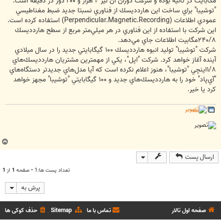
مگابايت در ثانيه بوده و سرعت دوران آن نيز ‪ ۴‬هزار و ‪ ۲۰۰‬دور در دقيقه است.
"توشيبا" براي ساخت اين هاردديسك از فناوري نسبتا جديد ضبط مغناطيسي
عمودي اطلاعات (‪ (Perpendicular.Magnetic.Recording‬استفاده كرده است.
۲۴۰/۸‬مگابيت اطلاعات جاي مي‌دهد.
شركت "توشيبا" توليد انبوه هاردديسك ‪ ۱۰۰‬گيگابايتي جديد را در سال ميلادي
۱/۸‬اينچي "توشيبا"، هنوز اعلام نكرده است كه آيا مدل‌هاي جديدتر دستگاه‌هاي
"آي‌پاد" خود را به هاردديسك‌هاي جديد و ‪ ۱۰۰‬گيگابايتي "توشيبا" مجهز خواهد
كرد يا خير.
ب
ا
ارسال پست
ل
ا
تعداد پست ها:1 • صفحه
1
از
1
پرش به
صفحه اول تالار
تماس با ما
Sitemap
حذف کوکی ها