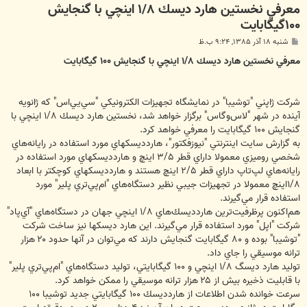
۱۰۰‬گيگابايت
پ
شنبه ۱۸ آذر ۱۳۸۵, ۹:۲۴ ب.ظ
س
ت
معرفي نخستين هارد ديسك ‪ ۱/۸‬اينچي با گنجايش ‪ ۱۰۰‬گيگابايت
شركت ژاپني "توشيبا" در نمايشگاه تجهيزات الكترونيكي "سي‌يي‌اس" كه ژانويه
آينده در شهر "لاس‌وگاس" برگزار خواهد شد، نخستين هارد ديسك ‪۱/۸‬ اينچي با
گنجايش ‪ ۱۰۰‬گيگابايت را معرفي خواهد كرد.
به گزارش سايت اينترنتي "نيوزفكتور"، هاردديسكهاي مورد استفاده در رايانه‌هاي
شخصي روميزي معمولا داراي قطر ‪ ۳/۵‬اينچ و هاردديسكهاي مورد استفاده در
۱/۸‬اينچ معمولا در تجهيزات جيبي نظير دستگاه‌هاي "ام‌پي‌تري پلير" مورد
استفاده قرار مي‌گيرند.
هم‌اكنون پرظرفيت‌ترين هاردديسك‌هاي ‪ ۱/۸‬اينچي جهان در دستگاه‌هاي "آي‌پاد"
شركت "اپل" مورد استفاده قرار مي‌گيرند. اين هارد ديسكها نيز ساخت شركت
"توشيبا" بوده و ‪ ۸۰‬گيگابايت گنجايش دارند كه مي‌توان در آنها حدود ‪ ۲۰‬هزار
ترانه موسيقي را جاي داد.
توليد هارد ديسگ ‪ ۱/۸‬اينچي و ‪ ۱۰۰‬گيگابايتي، توليد دستگاه‌هاي "ام‌پي‌تري پلير"
با قابليت ذخيره بيش از ‪ ۲۵‬هزار ترانه موسيقي را ممكن خواهد كرد.