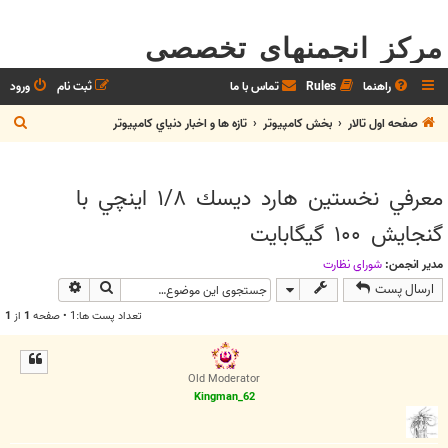
مرکز انجمنهای تخصصی
راهنما
Rules
تماس با ما
ثبت نام
ورود
ج
صفحه اول تالار
بخش كامپيوتر
تازه ها و اخبار دنياي کامپيوتر
س
ت
معرفي نخستين هارد ديسك ‪ ۱/۸‬اينچي با
ج
گنجايش ‪ ۱۰۰‬گيگابايت
و
مدیر انجمن:
شوراي نظارت
جستجو
جستجوی پیش
ارسال پست
تعداد پست ها:1 • صفحه
1
از
1
Old Moderator
Kingman_62