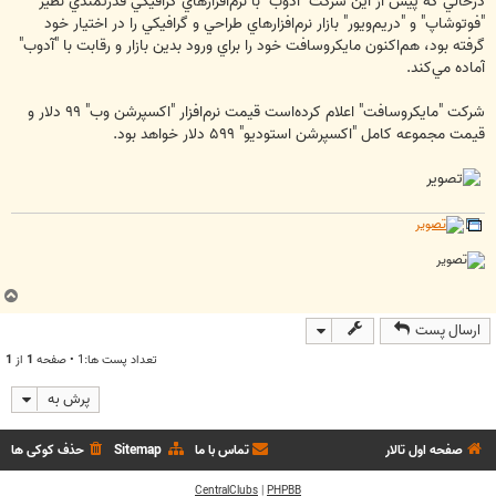
درحالي كه پيش از اين شركت "آدوب" با نرم‌افزارهاي گرافيكي قدرتمندي نظير
"فوتوشاپ" و "دريم‌ويور" بازار نرم‌افزارهاي طراحي و گرافيكي را در اختيار خود
گرفته بود، هم‌اكنون مايكروسافت خود را براي ورود بدين بازار و رقابت با "آدوب"
آماده مي‌كند.
شركت "مايكروسافت" اعلام كرده‌است قيمت نرم‌افزار "اكسپرشن وب" ‪ ۹۹‬دلار و
قيمت مجموعه كامل "اكسپرشن استوديو" ‪ ۵۹۹‬دلار خواهد بود.
ب
ا
ارسال پست
ل
ا
تعداد پست ها:1 • صفحه
1
از
1
پرش به
صفحه اول تالار
تماس با ما
Sitemap
حذف کوکی ها
CentralClubs
|
PHPBB