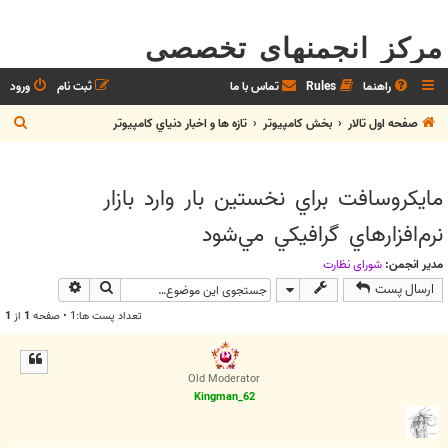
مرکز انجمنهای تخصصی
راهنما
Rules
تماس با ما
ثبت نام
ورود
ج
صفحه اول تالار
بخش كامپيوتر
تازه ها و اخبار دنياي کامپيوتر
س
ت
مايكروسافت براي نخستين بار وارد بازار
ج
نرم‌افزارهاي گرافيكي مي‌شود
و
مدیر انجمن:
شوراي نظارت
جستجو
جستجوی پیش
ارسال پست
تعداد پست ها:1 • صفحه
1
از
1
Old Moderator
Kingman_62