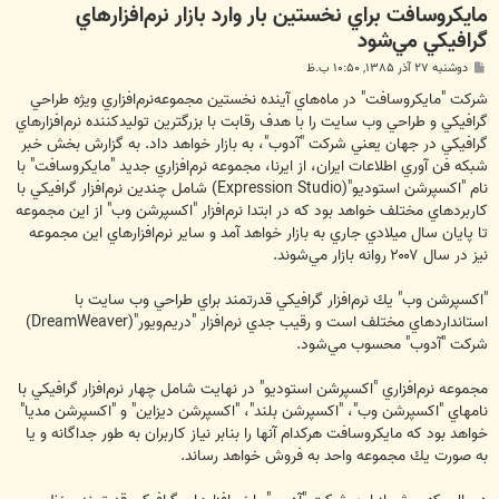
مايكروسافت براي نخستين بار وارد بازار نرم‌افزارهاي
گرافيكي مي‌شود
پ
دوشنبه ۲۷ آذر ۱۳۸۵, ۱۰:۵۰ ب.ظ
س
ت
شركت "مايكروسافت" در ماه‌هاي آينده نخستين مجموعه‌نرم‌افزاري ويژه طراحي
گرافيكي و طراحي وب سايت را با هدف رقابت با بزرگترين توليدكننده نرم‌افزارهاي
گرافيكي در جهان يعني شركت "آدوب"، به بازار خواهد داد. به گزارش بخش خبر
شبكه فن آوري اطلاعات ايران، از ایرنا، مجموعه نرم‌افزاري جديد "مايكروسافت" با
نام "اكسپرشن استوديو"(‪ (Expression Studio‬شامل چندين نرم‌افزار گرافيكي با
كاربردهاي مختلف خواهد بود كه در ابتدا نرم‌افزار "اكسپرشن وب" از اين مجموعه
تا پايان سال ميلادي جاري به بازار خواهد آمد و ساير نرم‌افزارهاي اين مجموعه
نيز در سال ‪ ۲۰۰۷‬روانه بازار مي‌شوند.
"اكسپرشن وب" يك نرم‌افزار گرافيكي قدرتمند براي طراحي وب سايت با
شركت "آدوب" محسوب مي‌شود.
مجموعه نرم‌افزاري "اكسپرشن استوديو" در نهايت شامل چهار نرم‌افزار گرافيكي با
نامهاي "اكسپرشن وب"، "اكسپرشن بلند"، "اكسپرشن ديزاين" و "اكسپرشن مديا"
خواهد بود كه مايكروسافت هركدام آنها را بنابر نياز كاربران به طور جداگانه و يا
به صورت يك مجموعه واحد به فروش خواهد رساند.