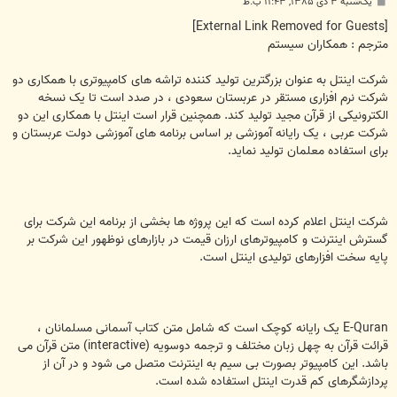
پ
یک‌شنبه ۳ دی ۱۳۸۵, ۱۱:۴۳ ب.ظ
س
ت
[External Link Removed for Guests]
مترجم : همكاران سيستم
شرکت اینتل به عنوان بزرگترین تولید کننده تراشه های کامپیوتری با همکاری دو
شرکت نرم افزاری مستقر در عربستان سعودی ، در صدد است تا یک نسخه
الکترونیکی از قرآن مجید تولید کند. همچنین قرار است اینتل با همکاری این دو
شرکت عربی ، یک رايانه آموزشی بر اساس برنامه های آموزشی دولت عربستان و
برای استفاده معلمان تولید نماید.
شرکت اینتل اعلام کرده است که این پروژه ها بخشی از برنامه این شرکت برای
گسترش اینترنت و کامپیوترهای ارزان قیمت در بازارهای نوظهور این شرکت بر
پایه سخت افزارهای تولیدی اینتل است.
E-Quran یک رايانه کوچک است که شامل متن کتاب آسمانی مسلمانان ،
قرائت قرآن به چهل زبان مختلف و ترجمه دوسویه (interactive) متن قرآن می
باشد. این کامپیوتر بصورت بی سیم به اینترنت متصل می شود و در آن از
پردازشگرهای کم قدرت اینتل استفاده شده است.