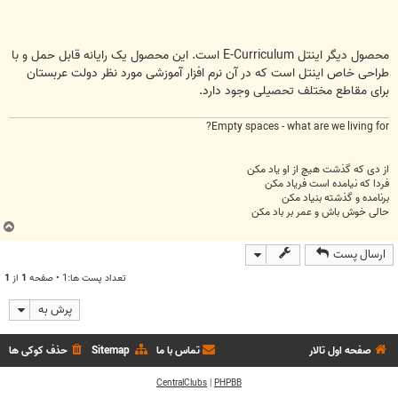
محصول دیگر اینتل E-Curriculum است. این محصول یک رايانه قابل حمل و با
طراحی خاص اینتل است که در آن نرم افزار آموزشی مورد نظر دولت عربستان
برای مقاطع مختلف تحصیلی وجود دارد.
Empty spaces - what are we living for?
از دی که گذشت هیچ از او یاد مکن
فردا که نیامده است فریاد مکن
برنامده و گذشته بنیاد مکن
حالی خوش باش و عمر بر باد مکن
ب
ا
ارسال پست
ل
ا
تعداد پست ها:1 • صفحه
1
از
1
پرش به
صفحه اول تالار
تماس با ما
Sitemap
حذف کوکی ها
CentralClubs
|
PHPBB