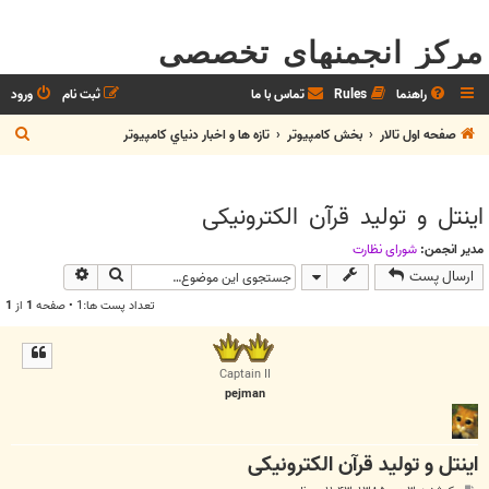
مرکز انجمنهای تخصصی
راهنما
Rules
تماس با ما
ثبت نام
ورود
ج
صفحه اول تالار
بخش كامپيوتر
تازه ها و اخبار دنياي کامپيوتر
س
ت
اینتل و تولید قرآن الکترونیکی
ج
و
مدیر انجمن:
شوراي نظارت
جستجو
جستجوی پیش
ارسال پست
تعداد پست ها:1 • صفحه
1
از
1
Captain II
pejman
اینتل و تولید قرآن الکترونیکی