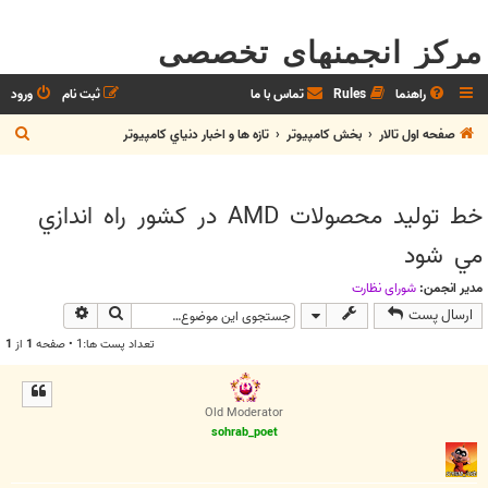
مرکز انجمنهای تخصصی
راهنما
Rules
تماس با ما
ثبت نام
ورود
ج
صفحه اول تالار
بخش كامپيوتر
تازه ها و اخبار دنياي کامپيوتر
س
ت
خط توليد محصولات AMD در كشور راه اندازي
ج
مي شود
و
مدیر انجمن:
شوراي نظارت
جستجو
جستجوی پیش
ارسال پست
تعداد پست ها:1 • صفحه
1
از
1
Old Moderator
sohrab_poet