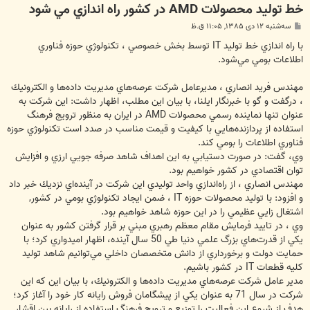
خط توليد محصولات AMD در كشور راه اندازي مي شود
پ
سه‌شنبه ۱۲ دی ۱۳۸۵, ۱۱:۰۵ ق.ظ
س
ت
با راه اندازي خط توليد IT توسط بخش خصوصي ، تكنولوژي حوزه فناوري
اطلاعات بومي مي‌‏شود.
مهندس فريد انصاري ، مديرعامل شركت عرصه‌‏هاي مديريت داده‌‏ها و الكترونيك
، درگفت و گو با خبرنگار ايلنا، با بيان اين مطلب، اظهار داشت: اين شركت به
عنوان تنها نماينده رسمي محصولات AMD در ايران به منظور ترويج فرهنگ
استفاده از پردازنده‌‏هايي با كيفيت و قيمت مناسب در صدد است تكنولوژي حوزه
فناوري اطلاعات را بومي كند.
وي، گفت: در صورت دستيابي به اين اهداف شاهد صرفه جويي ارزي و افزايش
توان اقتصادي در كشور خواهيم بود.
مهندس انصاري ، از راه‌‏اندازي واحد توليدي اين شركت در آينده‌‏اي نزديك خبر داد
و افزود: با توليد محصولات حوزه IT ، ضمن ايجاد تكنولوژي بومي در كشور,
اشتغال زايي عظيمي را در اين حوزه شاهد خواهيم بود.
وي ، در تاييد فرمايش مقام معظم رهبري مبني بر قرار گرفتن كشور به عنوان
يكي از قدرت‌‏هاي بزرگ علمي دنيا طي 50 سال آينده، اظهار اميدواري كرد؛ با
حمايت دولت و برخورداري از دانش متخصصان داخلي مي‌‏توانيم شاهد توليد
كليه قطعات IT در كشور باشيم.
مدير عامل شركت عرصه‌‏هاي مديريت داده‌‏ها و الكترونيك، با بيان اين كه اين
شركت در سال 71 به عنوان يكي از پيشگامان فروش رايانه كار خود را آغاز كرد؛
هدف از شروع اين فعاليت را توزيع و ترويج فرهنگ استفاده از رايانه بين اقشار