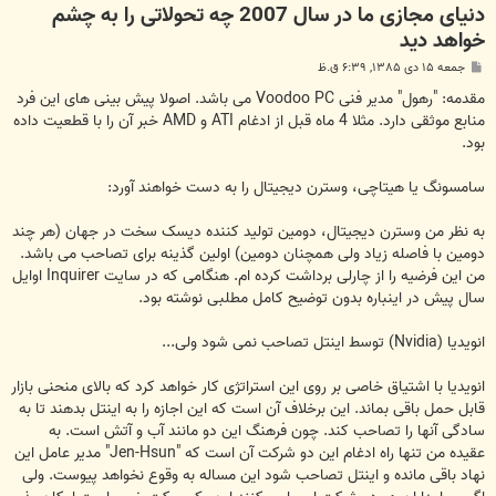
دنیای مجازی ما در سال 2007 چه تحولاتی را به چشم
خواهد دید
پ
جمعه ۱۵ دی ۱۳۸۵, ۶:۳۹ ق.ظ
س
ت
مقدمه: "رهول" مدیر فنی Voodoo PC می باشد. اصولا پیش بینی های این فرد
منابع موثقی دارد. مثلا 4 ماه قبل از ادغام ATI و AMD خبر آن را با قطعیت داده
بود.
سامسونگ یا هیتاچی، وسترن دیجیتال را به دست خواهند آورد:
به نظر من وسترن دیجیتال، دومین تولید کننده دیسک سخت در جهان (هر چند
دومین با فاصله زیاد ولی همچنان دومین) اولین گذینه برای تصاحب می باشد.
من این فرضیه را از چارلی برداشت کرده ام. هنگامی که در سایت Inquirer اوایل
سال پیش در اینباره بدون توضیح کامل مطلبی نوشته بود.
انویدیا (Nvidia) توسط اینتل تصاحب نمی شود ولی...
انویدیا با اشتیاق خاصی بر روی این استراتژی کار خواهد کرد که بالای منحنی بازار
قابل حمل باقی بماند. این برخلاف آن است که این اجازه را به اینتل بدهند تا به
سادگی آنها را تصاحب کند. چون فرهنگ این دو مانند آب و آتش است. به
عقیده من تنها راه ادغام این دو شرکت آن است که "Jen-Hsun" مدیر عامل این
نهاد باقی مانده و اینتل تصاحب شود این مساله به وقوع نخواهد پیوست. ولی