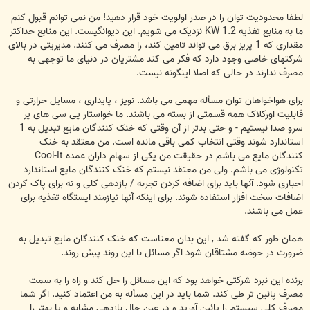
لطفا محدودیت توان را در صدر اولویت خود قرار دهید! من نمی توانم قبول کنم
ما به منابع تغذیه 1.2 KW نزدیک می شویم. این دیوانگیست. این منابع حداکثر
مقداری که 1 پریز برق می تواند تامین کند، را مصرف می کنند. مدیریتی در بالای
شرکتهای خاصی وجود دارد که فکر می کند مشتریان در دنیای ما توجهی به
مصرف ندارند در حالی که اصلا اینگونه نیست.
برای هواخواهان توان مسأله مهمی می باشد. نویز ، پایداری ، مسایل حرارتی و
قابلیت اورکلاک همه قسمتی از بسته می باشند. ما خواستار پی سی های پر
سرو صدا نیستیم - و حتی بدتر از آن وقتی که خنک کنندگان مایع تبدیل به 1
استاندارد شوند وقتی انتخاب کمی باقی مانده است. من معتقد به خنک
کنندگان مایع می باشم در حقیقت من یکی از سهام داران عمده Cool-It
تکنولوژی می باشم. ولی من معتقد نیستم که خنک کنندگان مایع استاندارد
اجباری شود. آنها باید برای اضافه کردن تجربه / بازدهی کلی و نه برای پاک کردن
اضافات سخت افزار استفاده شوند. برای اینکه آنها نیازمند ایستگاه تغذیه برای
عمل می باشند.
همان طور که گفته شد , این بدان معناست که خنک کنندگان مایع تبدیل به
ضرورت در حوضه مشتاقان شود اگر مسائل با این روند پیش روند.
برنده این نبرد شرکتی خواهد بود که این مسائل را حل کند و راه را به سمت
مصرف پائین تر طی کند. شما باید در این مسأله به من اعتماد کنید. اگر شما
مصرف کلی سیستم را پائین آورید و در عین حال بازدهی مشابه و یا بهتر را