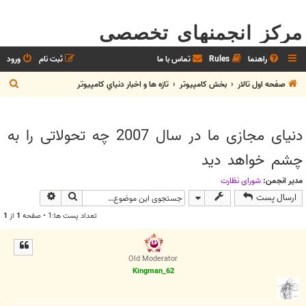
مرکز انجمنهای تخصصی
راهنما
Rules
تماس با ما
ثبت نام
ورود
ج
صفحه اول تالار
بخش كامپيوتر
تازه ها و اخبار دنياي کامپيوتر
س
ت
دنیای مجازی ما در سال 2007 چه تحولاتی را به
ج
چشم خواهد دید
و
مدیر انجمن:
شوراي نظارت
جستجو
جستجوی پیش
ارسال پست
تعداد پست ها:1 • صفحه
1
از
1
Old Moderator
Kingman_62