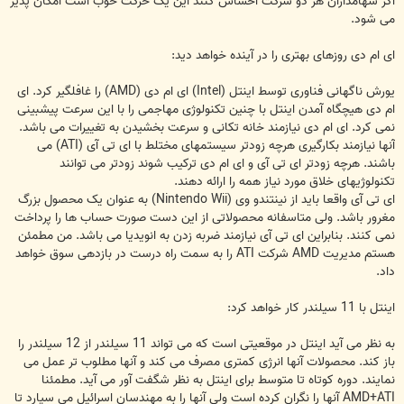
اگر سهامداران هر دو شرکت احساس کنند این یک حرکت خوب است امکان پذیر
می شود.
ای ام دی روزهای بهتری را در آینده خواهد دید:
یورش ناگهانی فناوری توسط اینتل (Intel) ای ام دی (AMD) را غافلگیر کرد. ای
ام دی هیچگاه آمدن اینتل با چنین تکنولوژی مهاجمی را با این سرعت پیشبینی
نمی کرد. ای ام دی نیازمند خانه تکانی و سرعت بخشیدن به تغییرات می باشد.
آنها نیازمند بکارگیری هرچه زودتر سیستمهای مختلط با ای تی آی (ATI) می
باشند. هرچه زودتر ای تی آی و ای ام دی ترکیب شوند زودتر می توانند
تکنولوژیهای خلاق مورد نیاز همه را ارائه دهند.
ای تی آی واقعا باید از نینتندو وی (Nintendo Wii) به عنوان یک محصول بزرگ
مغرور باشد. ولی متاسفانه محصولاتی از این دست صورت حساب ها را پرداخت
نمی کنند. بنابراین ای تی آی نیازمند ضربه زدن به انویدیا می باشد. من مطمئن
هستم مدیریت AMD شرکت ATI را به سمت راه درست در بازدهی سوق خواهد
داد.
اینتل با 11 سیلندر کار خواهد کرد:
به نظر می آید اینتل در موقعیتی است که می تواند 11 سیلندر از 12 سیلندر را
باز کند. محصولات آنها انرژی کمتری مصرف می کند و آنها مطلوب تر عمل می
نمایند. دوره کوتاه تا متوسط برای اینتل به نظر شگفت آور می آید. مطمئنا
AMD+ATI آنها را نگران کرده است ولی آنها را به مهندسان اسرائیل می سپارد تا