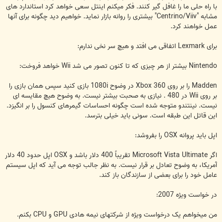
با راه حلی ما را غافل گیر کنند. فکر میکنم اینتل سعی خواهد کرد استاندارد های
مشابه "Centrino/Viiv" بیشتری را روانه بازار نماید. خواهیم دید چگونه برای آنها
عمل خواهند کرد.
برای Lexmark اتفاقی می افتد و هیچ سر نخی ندارم:
Nintendo بیشتر از هر چیزی که تا کنون تصور می شد Wii خواهد فروخت:
Madden را بر روی Xbox 360 در وضوح 1080i بازی کنید سپس همان بازی را
بر روی Wii در 480 . نیازی به صحبت بیشتر نیست. به وضوح هیچ مقایسه ای
نیست. نینتندو متوجه شده است چگونه احساسات گیمرهای کنسول را بر انگیزد.
این قاتل این طبقه است. سونی باید خیلی بترسد.
اپل باید پروانه OSX را بفروشد:
اگر Microsoft Vista Ultimate تقریباً 400 دلار باشد و OSX اپل حدود 40 دلار
آمریکا، به وضوح تعادل بر قرار نیست. به نظر جالب توجه می آید که اپل سیستم
عامل خود را برای بعضی از سازندگان باز کند.
در خواست ویژه 2007:
من میخواهم یک درخواست ویژه از شرکتهای نیمه هادی GPU و CPU بکنم.