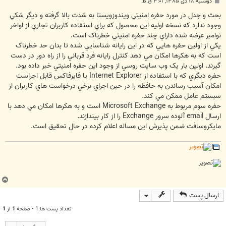
پ
دوشنبه ۱۸ دی ۱۳۸۵, ۳:۰۱ ق.ظ
س
ت
بحث و جدل در مورد حفره امنيتي ويندوزويستا به شدت بالا گرفته و ديگر شکي
وجود ندارد که نسخه اوليه اين محصول که براي استفاده کاربران تجاري از اواخر
نوامبر عرضه شده داراي چند حفره امنيتي خطرناک است.
يکي از اولين حفره هايي که در اين رايانه شناسايي شده تا بدان حد خطرناک
است که به هکرها امکان مي دهد کنترل رايانه فرد قرباني را از راه دور در دست
گيرند. اولين بار يک وب سايت روسي از وجود اين حفره امنيتي خبر داده بود.
حفره ديگري که با استفاده از Internet Explorer يا فايرفاکس قابل اجراست
امکان آسيب رساندن به حافظه را در حين اجراي برخي درخواست هاي کاربران از
سيستم عامل ممکن مي کند.
حفره سوم مربوط به Microsoft Exchange است و به هکرها امکان مي دهد با
ارسال email آلوده سرور Exchange را از کار بيندازند.
مايکروسافت ضمن پذيرش اين مساله اعلام کرده در حال تحقيق است.
ب
ا
ارسال پست
ل
ا
تعداد پست ها:1 • صفحه
1
از
1