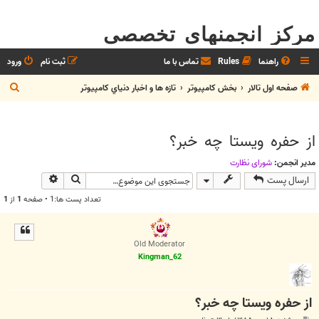
مرکز انجمنهای تخصصی
راهنما
Rules
تماس با ما
ثبت نام
ورود
ج
صفحه اول تالار
بخش كامپيوتر
تازه ها و اخبار دنياي کامپيوتر
س
ت
از حفره ويستا چه خبر؟
ج
و
مدیر انجمن:
شوراي نظارت
جستجو
جستجوی پیش
ارسال پست
تعداد پست ها:1 • صفحه
1
از
1
Old Moderator
Kingman_62
از حفره ويستا چه خبر؟