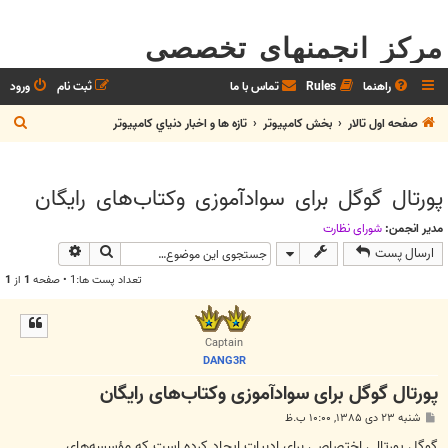
مرکز انجمنهای تخصصی
راهنما
Rules
تماس با ما
ثبت نام
ورود
ج
صفحه اول تالار
بخش كامپيوتر
تازه ها و اخبار دنياي کامپيوتر
س
ت
پورتال گوگل برای سوادآموزی وکتاب‌های رايگان
ج
و
مدیر انجمن:
شوراي نظارت
جستجو
جستجوی پیش
ارسال پست
تعداد پست ها:1 • صفحه
1
از
1
Captain
DANG3R
پورتال گوگل برای سوادآموزی وکتاب‌های رايگان
پ
شنبه ۲۳ دی ۱۳۸۵, ۱۰:۰۰ ب.ظ
س
ت
گوگل پورتالي اختصاصی برای ادبیات ایجاد کرده است که مؤسسه‌های