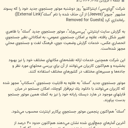
پ
جمعه ۱۱ فروردین ۱۳۸۵, ۶:۳۴ ب.ظ
س
ت
شركت "آي‌اي‌سي/ اينتراكتيو" روز دوشنبه موتور جستجوي جديد خود را كه پسوند
مشهور "جيويز"(‪ (Jeeves‬از آن حذف شده با نام "اسك"(‪(
[External Link
راه‌اندازي كرد.
Removed for Guests]
به گزارش سايت اينترنتي "پي‌سي‌ورلد"، موتور جستجوي جديد "اسك" با ظاهري
تغيير شكل يافته، علاوه بر امكان جستجوي عمومي، به امكاناتي نظير جستجوي
انحصاري عكس، خدمات گزارش وضعيت جوي، فرهنگ لغت و جستجوي محلي
مجهز شده‌است.
اين شركت همچنين خدمات ارائه نقشه‌هاي مكانهاي مختلف خود را نيز بهبود
بخشيده و هم‌اكنون كاربران مي‌توانند از آن براي بررسي محلهاي مورد نظر و
جاده‌ها و مسيرهاي مختلف در كشورهاي مختلف استفاده كنند.
موتور جستجوي جديد "اسك" به علاوه به قابليت جستجوي "دسكتاپ" مجهز شده
كه كاربران مي‌توانند با دانلود يك نرم‌افزار كوچك، امكان جستجو در ميان
فايلهاي موجود در هارد ديسك رايانه خود را نيز به كمك همين موتور جستجو
بدست بياورند.
"اسك" هم‌اكنون پنجمين موتور جستجوي پركاربر اينترنت محسوب مي‌شود.
آخرين آمارهاي جمع‌آوري شده نشان مي‌دهند هم‌اكنون حدود ‪ ۴۰‬درصد از