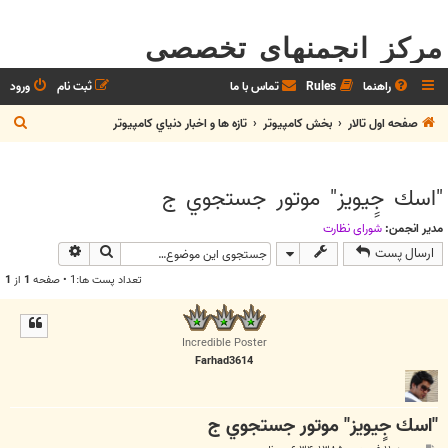
مرکز انجمنهای تخصصی
راهنما
Rules
تماس با ما
ثبت نام
ورود
ج
صفحه اول تالار
بخش كامپيوتر
تازه ها و اخبار دنياي کامپيوتر
س
ت
"اسك جِِيويز" موتور جستجوي ج
ج
و
مدیر انجمن:
شوراي نظارت
جستجو
جستجوی پیش
ارسال پست
تعداد پست ها:1 • صفحه
1
از
1
Incredible Poster
Farhad3614
"اسك جِِيويز" موتور جستجوي ج