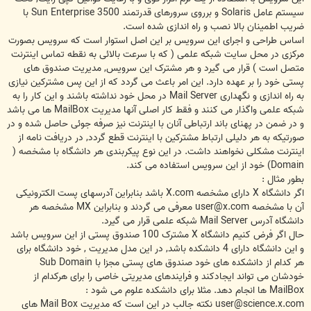
سيستم عامل Solaris و برروی سرورهای قدرتمند 3500 Sun Enterprise با
ضريب اطمينان بالا نصب و راه اندازی شده است.
اساس طراحی و اجرای اين سرويس بر اين اصل استوار است که سرويس بصورت
مرکزی در محل سايت شبکه علمی ( که با سرعت بالائی به نقطه تماس اينترنت
متصل است ) قرار می گيرد و هر مشترک اين سرويس, مديريت صندوق های
پستی خود را بر عهده دارد. اين امر باعث می گردد که از اين پس مشترکين نيازی
به راه اندازی و نگهداری Mail Server در محل خود نداشته باشند و اين کار را به
شبکه علمی واگذار می کنند و فقط کار اصلی آنها مديريت MailBox ها می باشد
و در ضمن در پهنای باند ارتباطی آنان با اينترنت نيز صرفه جوئی حاصل شده و در
صورتيکه به هر دليلی ارتباط مشترکين با اينترنت قطع گردد, در دريافت نامه از
اينترنت مشکلی نخواهند داشت. در اين نوع پيکربندی هر دانشگاه با مشخصه (
Domain) خود از اين سرويس استفاده می کند.
بطور مثال :
اگر دانشگاه X دارای مشخصه X.com باشد بنابراين آدرسهای پست الکترونيکی
آن با مشخصه
user@x.com
معرفی می گردند و بنابراين MX مشخصه هر
دانشگاه آدرس Mail Server شبکه علمی قرار می گيرد.
حال اگر فرض کنيم دانشگاه X مشترک 100 صندوق پستی از اين سرويس باشد
و اين دانشگاه دارای 4 دانشکده باشد, در اين مدل مديريت , خود دانشگاه برای
هر کدام از دانشکده های خود صندوق های پستی مجزا با Sub Domain
خودشان می تواند ايجادکند و فرايندهای مديريتی خاصی را برای هرکدام از
MailBox ها انجام دهد. مثلا برای دانشکده علوم می شود :
user@science.x.com
نکته جالب در اين است که مديريت Mail Box های