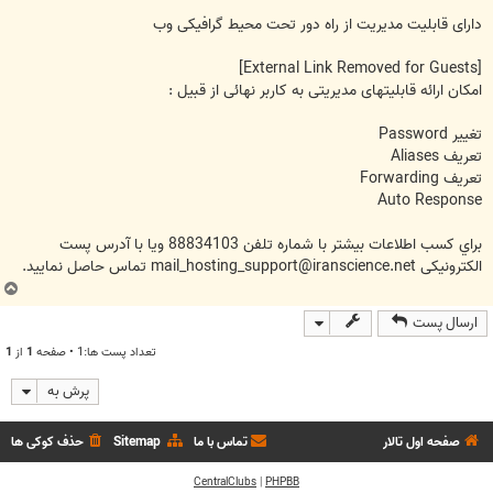
دارای قابليت مديريت از راه دور تحت محيط گرافيکی وب
[External Link Removed for Guests]
امکان ارائه قابليتهای مديريتی به کاربر نهائی از قبيل :
تغيير Password
تعريف Aliases
تعريف Forwarding
Auto Response
براي کسب اطلاعات بيشتر با شماره تلفن 88834103 ويا با آدرس پست
الکترونيکی
mail_hosting_support@iranscience.net
تماس حاصل نماييد.
ب
ا
ارسال پست
ل
ا
تعداد پست ها:1 • صفحه
1
از
1
پرش به
صفحه اول تالار
تماس با ما
Sitemap
حذف کوکی ها
CentralClubs
|
PHPBB