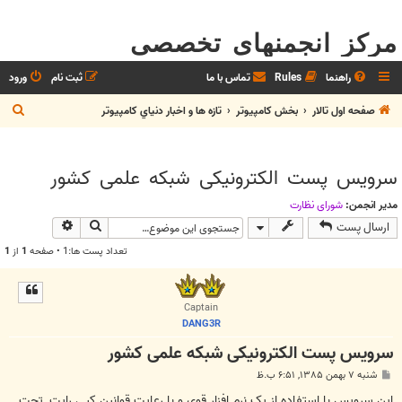
مرکز انجمنهای تخصصی
راهنما
Rules
تماس با ما
ثبت نام
ورود
ج
صفحه اول تالار
بخش كامپيوتر
تازه ها و اخبار دنياي کامپيوتر
س
ت
سرويس پست الکترونيکی شبکه علمی کشور
ج
و
مدیر انجمن:
شوراي نظارت
جستجو
جستجوی پیش
ارسال پست
تعداد پست ها:1 • صفحه
1
از
1
Captain
DANG3R
سرويس پست الکترونيکی شبکه علمی کشور
پ
شنبه ۷ بهمن ۱۳۸۵, ۶:۵۱ ب.ظ
س
ت
اين سرويس با استفاده از يک نرم افزار قوی و با رعايت قوانين کپی رايت, تحت