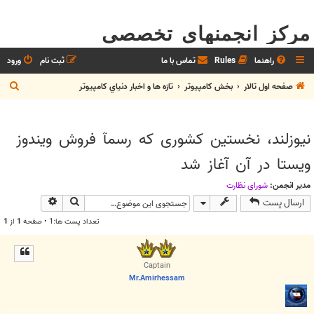
مرکز انجمنهای تخصصی
راهنما
Rules
تماس با ما
ثبت نام
ورود
ج
صفحه اول تالار
بخش كامپيوتر
تازه ها و اخبار دنياي کامپيوتر
س
ت
نیوزلند، نخستین کشوری که رسمآ فروش ویندوز
ج
ویستا در آن آغاز شد
و
مدیر انجمن:
شوراي نظارت
جستجو
جستجوی پیش
ارسال پست
تعداد پست ها:1 • صفحه
1
از
1
Captain
Mr.Amirhessam