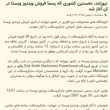
نیوزلند، نخستین کشوری که رسمآ فروش ویندوز ویستا در
آن آغاز شد
پ
سه‌شنبه ۱۰ بهمن ۱۳۸۵, ۲:۴۱ ق.ظ
س
ت
فروشگاه های محصولات نرم افزاری در کشور نیوزلند از امروز فروش ویندوز ویستا
جدیدترین سیستم عامل کمپانی مایکروسافت را آغاز نمودند.
با توجه به آنکه مایکروسافت از پیش قول داده بود در تاریخ 30 ژانویه فروش
ویندوز ویستا را شروع نماید و اختلاف زمانی در کشور نیوزلند، کاربران علاقه مند
در این کشور چندین ساعت زودتر از استرالیا، 13 ساعت زودتر از انگلستان و
تقریبآ یک روز زودتر از کاربران آمریکایی موفق به خرید ویندوز ویستا شدند.
فروش ویندوز ویستا در کشور نیوزلند که با برگزاری مراسمی در شب برگزار شد
ابتدا از طریق فروشگاه Dick Smith Electronics Powerhouse واقع در شهر
Manukau صورت گرفت. یک گروه از متخصصان شرکت مایکروسافت در این
فروشگاه حاضر بوده و در صورت بروز اشکال و یا هرگونه سوالی به مشتریان
راهنمایی لازم را ارائه می دهند.
اولین خرید رسمی سیستم عامل مایکروسافت ویندوز ویستا در ساعت 12:01
دقیقه شب 30 ژانویه 2007 صورت گرفت.
همزمان با آغاز فروش ویندوز ویستا در نیوزلند، مایکروسافت برنامه های جانبی