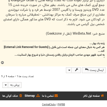
دیگری را نیز برگزار نموده است که عمدتآ برنامه هایی با اهداف خیرخواهانه و
جمع آوری کمک های مالی می باشند. بطور مثال، در صورت خریده شدن 15
عدد DVD ویندوز ویستا و یا آفیس 2007 توسط هر فرد و یا شرکت نیوزلندی
مقداری از این مبلغ صرف کمک به مراکز بهداشتی - تحقیقاتی مبارزه با سرطان
در کودکان می شود. لازم به ذکر است که DVD های مذکور همگی دارای امضای
شخص بیل گیتس می باشند.
منبع خبر: WinBeta.Net (نقل از Geekzone)
زنده باد بهار...
هر کس به دنبال معنای این جمله است،این فایل را
[External Link Removed for Guests]
کند...
به امید ظهور مهدی صاحب الزمان،پایان یافتن زمستان دنیا و شروع بهار انسانیت...
"
ب
ا
ارسال پست
ل
ا
تعداد پست ها:1 • صفحه
1
از
1
پرش به
صفحه اول تالار
تماس با ما
Sitemap
حذف کوکی ها
CentralClubs
|
PHPBB