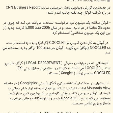
پ
سه‌شنبه ۱۰ بهمن ۱۳۸۵, ۸:۳۹ ب.ظ
س
ت
در جديدترين گزارش ويدئويي بخش بيزينسي سايت CNN Business Report
در باره شرکت گوگل چند نکته جالب اعلام شده:
- گوگل سالانه يک ميليون فرم درخواست استخدام دريافت مي کند که چيزي در
حدود 25 تقاضا در هر ثانيه است. و در سال 2006 فقط 5,000 کارمند جديد (از
بين اين يک ميليون متقاضي) استخدام کرد.
- در گوگل به کارمندان قديمي تر GOOGLER (گوگلر) و به تازه استخدام شده
ها NOOGLER (نوگلر) مي گويند. گوگل هر هفته 100 نوگلر جديد استخدام مي
کند.
- کارمنداني که در دپارتمان حقوقي ( LEGAL DEPARTMENT ) گوگل کار مي
کنند را LOOGLER مي نامند. و کارمندان مستعفي و سابق يعني EX-
GOOGLER ها هم ژوگلر ( Xoogler ) هستند.
- ۱۱ رستوران در ساختمان/منطقه مرکزي گوگل ( يعني Googleplex ) در منطقه
Mountain View ايالت کاليفرنيا شبانه روز انواع صبحانه نهار شام مجاني به
کارمندان گوگل سرو مي کنند و وقتي کارمندي بر اثر پرخوري کمي چاق شود
اصطلاحا مي گويند دچار Google 15 شده. و به او امکانات مجاني ورزشي و
ماساژ و رژيم غذايي ميدهند.