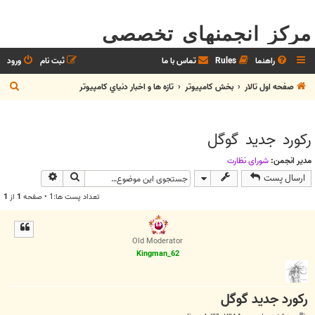
مرکز انجمنهای تخصصی
راهنما
Rules
تماس با ما
ثبت نام
ورود
ج
صفحه اول تالار
بخش كامپيوتر
تازه ها و اخبار دنياي کامپيوتر
س
ت
رکورد جديد گوگل
ج
و
مدیر انجمن:
شوراي نظارت
جستجو
جستجوی پیش
ارسال پست
تعداد پست ها:1 • صفحه
1
از
1
Old Moderator
Kingman_62
رکورد جديد گوگل