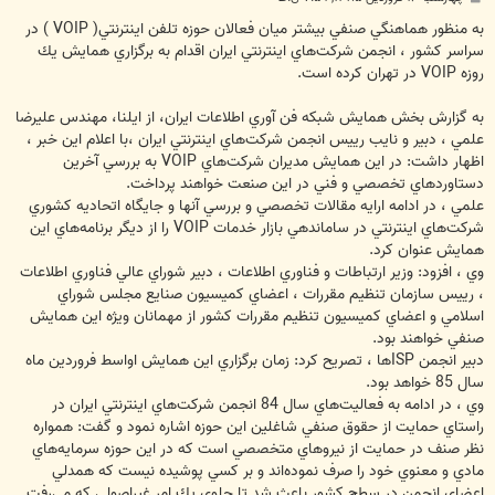
س
ت
به منظور هماهنگي صنفي بيشتر ميان فعالان حوزه تلفن اينترنتي( VOIP ) در
سراسر كشور ، انجمن شركت‌‏هاي اينترنتي ايران اقدام به برگزاري همايش يك
روزه VOIP در تهران كرده است.
به گزارش بخش همایش شبكه فن آوري اطلاعات ايران، از ایلنا، مهندس عليرضا
علمي ، دبير و نايب رييس انجمن شركت‌‏هاي اينترنتي ايران ،با اعلام اين خبر ،
اظهار داشت: در اين همايش مديران شركت‌‏هاي VOIP به بررسي آخرين
دستاوردهاي تخصصي و فني در اين صنعت خواهند پرداخت.
علمي ، در ادامه ارايه مقالات تخصصي و بررسي آنها و جايگاه اتحاديه كشوري
شركت‌‏هاي اينترنتي در ساماندهي بازار خدمات VOIP را از ديگر برنامه‌‏هاي اين
همايش عنوان كرد.
وي ، افزود: وزير ارتباطات و فناوري اطلاعات ، دبير شوراي عالي فناوري اطلاعات
، رييس سازمان تنظيم مقررات ، اعضاي كميسيون صنايع مجلس شوراي
اسلامي و اعضاي كميسيون تنظيم مقررات كشور از مهمانان ويژه اين همايش
صنفي خواهند بود.
دبير انجمن ISPها ، تصريح كرد: زمان برگزاري اين همايش اواسط فروردين ماه
سال 85 خواهد بود.
وي ، در ادامه به فعاليت‌‏هاي سال 84 انجمن شركت‌‏هاي اينترنتي ايران در
راستاي حمايت از حقوق صنفي شاغلين اين حوزه اشاره نمود و گفت: همواره
نظر صنف در حمايت از نيروهاي متخصصي است كه در اين حوزه سرمايه‌‏هاي
مادي و معنوي خود را صرف نموده‌‏اند و بر كسي پوشيده نيست كه همدلي
اعضاي انجمن در سطح كشور باعث شد تا جلوي يك امر غيراصولي كه مي‌‏رفت