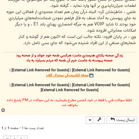
لطمات جبران‌‏ناپذيري بر آنها وارد نمايد ، گرفته شود.
علمي ، خاطرنشان كرد: البته درآن زمان هم تعداد محدودي از فعالان اين حوزه
به جاي پيوستن به آحاد صنف به فكر فراهم نمودن ضمانت‌‏نامه‌‏هاي ميلياردي
خود بودند تا شايد VOIP هم به جرگه انحصاري پهناي باند E1 ، و يا ديگر
امكانات مخابراتي افزوده شود.
وي ، در پايان افزود: نكته جالب اين است كه اكنون هم از گوشه و كنار
شعارهاي صنفي از اين افراد شنيده مي‌‏شود كه جاي بسي تامل دارد.
زندگي صحنه يکتاي هنرمندي ماست هرکسي نغمه خود خواند و از صحنه رود
صحنه پيوسته به جاست خرم آن نغمه که مردم بسپارند به ياد
|
[External Link Removed for Guests]
|
[External Link Removed for Guests]
مجله الکترونيکي سنترال کلابز
|
[External Link Removed for Guests]
|
[External Link Removed for Guests]
[External Link Removed for Guests]
لطفا سوالات فني را فقط در خود انجمن مطرح بفرماييد، به اين سوالات در PM پاسخ داده
نخواهد شد
ب
ا
ارسال پست
ل
ا
تعداد پست ها:1 • صفحه
1
از
1