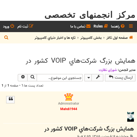
مرکز انجمنهای تخصصی
راهنما
Rules
تماس با ما
ثبت نام
ورود
ج
صفحه اول تالار
بخش كامپيوتر
تازه ها و اخبار دنياي کامپيوتر
س
ت
همايش بزرگ شركت‌‏هاي VOIP كشور در
ج
و
مدیر انجمن:
شوراي نظارت
جستجو
جستجوی پیش
ارسال پست
تعداد پست ها:1 • صفحه
1
از
1
Administrator
Mahdi1944
همايش بزرگ شركت‌‏هاي VOIP كشور در
پ
چهارشنبه ۱۶ فروردین ۱۳۸۵, ۷:۵۹ ق.ظ