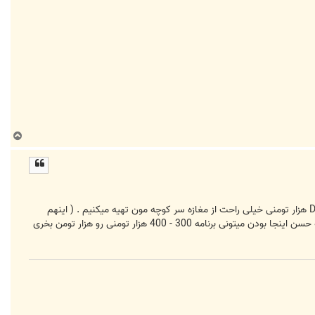
ب
ا
ل
ا
این مایکروسافتی های بدبخت 5 سال جان کندن و میلیونها دلار صرف کردن که این ویندوز رو آماده کنن ولی ما اونو تو یه DVD هزار تومنی خیلی راحت از مغازه سر کوچه مون تهیه میکنیم . ( اینهم
حسن تو ایران زندگی کردن - هی بعضی - بازهم میگم بعضی از این جوونها میگن خدایا چرا ما تو ایران متولد شدیم ) اینه دیگه حسن اینجا بودن میتونی برنامه 300 - 400 هزار تومنی رو هزار تومن بخری