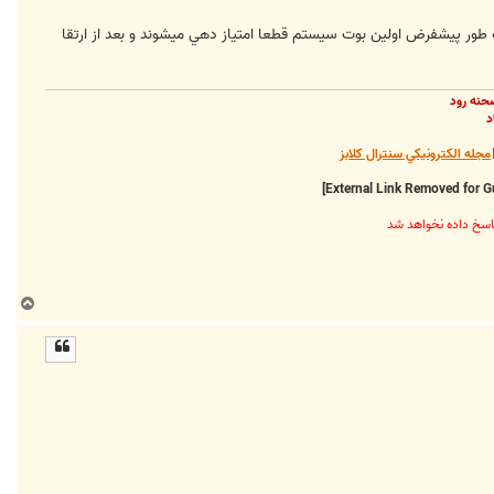
 طور پيشفرض اولين بوت سيستم قطعا امتياز دهي ميشوند و بعد از ارتقا
حنه رود
د
مجله الکترونيکي سنترال کلابز
ب
ا
ل
ا