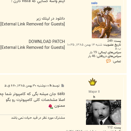
ت
اينم واسه کسايي که vista دارن :
salo
دانلود در لينك زير
[External Link Removed for Guests]
پست:
249
DOWNLOAD PATCH
تاریخ عضویت:
شنبه ۱۴ بهمن ۱۳۸۵, ۱۰:۳۵
[External Link Removed for Guests]
ب.ظ
سپاس‌های ارسالی:
19 بار
سپاس‌های دریافتی:
46 بار
ت
تماس:
م
ا
س
s
a
l
پ
توسط
h
»
دوشنبه ۳۰ بهمن ۱۳۸۵, ۶:۲۰ ق.ظ
o
س
Major II
ت
salo جان میشه بگی که کامپیوتر شما چه نوع کارت گرافیکی داره که توانایی نشان دادن سیستم aero رو داره
h
اصلا مشخصات کلی کامپیوترت رو بگو
ممنون
مشترک مورد نظر در قید حیات نمی باشد
پست:
112