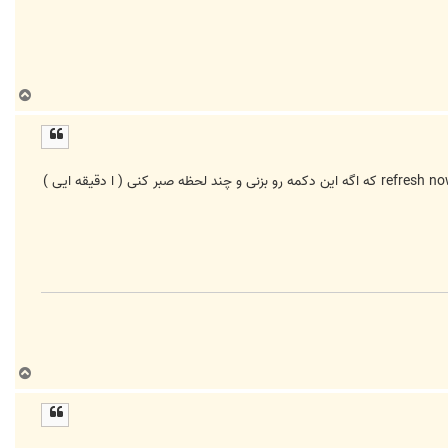
ب
ا
ل
ا
salo خان اونجایی که نوشتی ببین نامرد به سوپر کامپیوتر من چه نمره ای داده در این قسمت یه دکمه ای هست که نوشته refresh now که اگه این دکمه رو بزنی و چند لحظه صبر کنی ( ا دقیقه ایی )
ب
ا
ل
ا