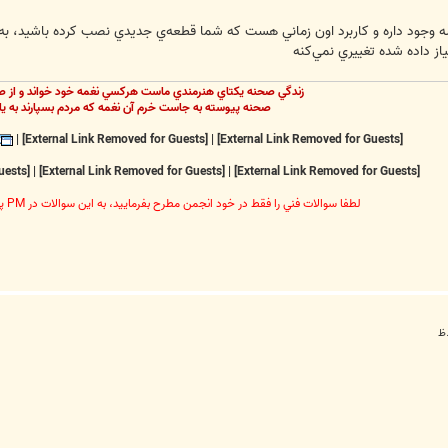
يشه وجود داره و کاربرد اون زماني هست که شما قطعه‌ي جديدي نصب کرده باشيد، به
از داده شده تغييري نمي‌کنه
زندگي صحنه يکتاي هنرمندي ماست هرکسي نغمه خود خواند و از ص
صحنه پيوسته به جاست خرم آن نغمه که مردم بسپارند به يا
|
[External Link Removed for Guests]
|
[External Link Removed for Guests]
[External Link Removed for Guests]
|
[External Link Removed for Guests]
|
[External Link Removed for Guests]
لطفا سوالات فني را فقط در خود انجمن مطرح بفرماييد، به اين سوالات در PM پاسخ داده نخواهد شد