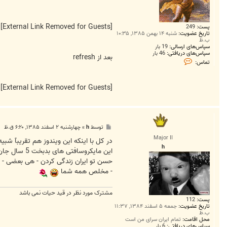
[External Link Removed for Guests]
پست:
249
تاریخ عضویت:
شنبه ۱۴ بهمن ۱۳۸۵, ۱۰:۳۵
ب.ظ
سپاس‌های ارسالی:
19 بار
سپاس‌های دریافتی:
46 بار
بعد از refresh
ت
تماس:
م
ا
س
s
[External Link Removed for Guests]
a
l
o
پ
توسط
h
»
چهارشنبه ۲ اسفند ۱۳۸۵, ۶:۲۰ ق.ظ
س
Major II
ت
در کل با اینکه این ویندوز هم تقریبآ ش
h
- مخلص همه شما
مشترک مورد نظر در قید حیات نمی باشد
پست:
112
تاریخ عضویت:
جمعه ۵ اسفند ۱۳۸۴, ۱۱:۳۷
ب.ظ
محل اقامت:
تمام ایران سرای من است
سپاس‌های دریافتی:
6 بار