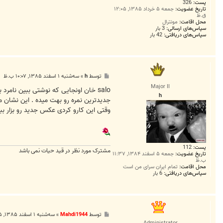
پست:
326
تاریخ عضویت:
جمعه ۵ خرداد ۱۳۸۵, ۱۲:۰۵
ق.ظ
محل اقامت:
مونترال
سپاس‌های ارسالی:
3 بار
سپاس‌های دریافتی:
42 بار
پ
توسط
h
»
سه‌شنبه ۱ اسفند ۱۳۸۵, ۱۰:۰۷ ب.ظ
س
Major II
ت
h
جدیدترین نمره رو بهت میده . این نشان
وقتی این کارو کردی عکس جدید رو بزار ببی
پست:
112
مشترک مورد نظر در قید حیات نمی باشد
تاریخ عضویت:
جمعه ۵ اسفند ۱۳۸۴, ۱۱:۳۷
ب.ظ
محل اقامت:
تمام ایران سرای من است
سپاس‌های دریافتی:
6 بار
پ
توسط
Mahdi1944
»
سه‌شنبه ۱ اسفند ۱۳۸۵, ۱۱:۱۵ ب.ظ
س