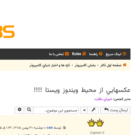
لینک سریع
راهنما
Rules
تماس با ما
صفحه اول تالار
بخش كامپيوتر
تازه ها و اخبار دنياي کامپيوتر
عکسهايي از محيط ويندوز ويستا !!!!
مدیر انجمن:
شوراي نظارت
جستجو
جستجوی پی
ارسال پست
پ
توسط
salo
»
دوشنبه ۳۰ بهمن ۱۳۸۵, ۱:۴۲ ق.ظ
س
Captain II