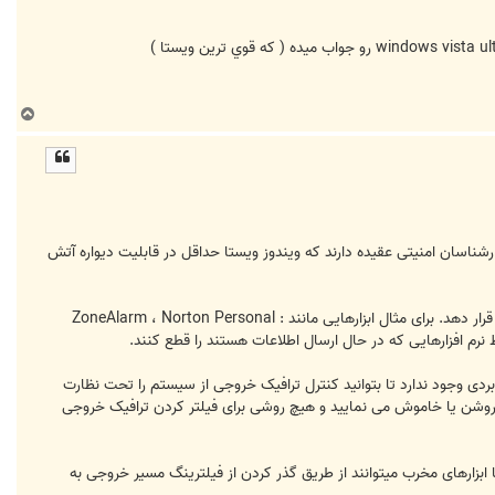
ب
ا
ل
ا
 ویستا نسبت به ویندوز XP بیشتر و محکم تر می باشد. اما کارشناسان امنیتی عقیده دارند که ویندوز ویستا حداقل در قابلیت دیواره آتش
بر طبق تحقیق انجام شده، ویندوز ویستا کنترل کاملی به کاربر خود نمی دهد تا ترافیک خروجی از سیستم خود را تحت نظارت قرار دهد. برای مثال ابزارهایی مانند : ZoneAlarm ، Norton Personal
دی وجود ندارد تا بتوانید کنترل ترافیک خروجی از سیستم را تحت نظارت
ل کنترل ترافیک در حال ورود به سیستم را روشن یا خاموش می نمایید و هیچ روشی برای فیلتر کردن ترافیک خروجی
 ابزارهای مخرب میتوانند از طریق گذر کردن از فیلترینگ مسیر خروجی به