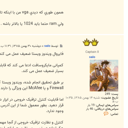
همون طوري که ديدي vga من با اينکه تا 7 ماه پيش چيز عالي بود الان حرفي واسه گفتن نداره . با اين همه به راحتي windows vista ultimate رو جواب ميده ( که قوي ترين ويستا )
ولي ram حتما بايد 1024 يا بالاتر باشه .
پ
توسط
salo
»
دوشنبه ۳۰ بهمن ۱۳۸۵, ۱۱:۳۱ ب.ظ
س
Captain II
ت
فایروال ویندوز ویستا ضعیف عمل می کند
salo
بسیار ضعیف عمل می کند.
Firewall و یا McAfee این ویژگی را دارند که کاربران می توانند ترافیک خروجی شبکه را از سیستم خود کنترل نمایند و یا ارتباط نرم افزارهایی که در حال ارسال اطلاعات هستند را قطع کنند.
پست:
249
تاریخ عضویت:
شنبه ۱۴ بهمن ۱۳۸۵, ۱۰:۳۵
اما قابلیت کنترل ترافیک خروجی در ابزار
ب.ظ
سپاس‌های ارسالی:
19 بار
سپاس‌های دریافتی:
46 بار
وجود ندارد.
ت
تماس:
م
ا
کنترل و نظارت ترافیک خروجی از آنجا مهم 
س
s