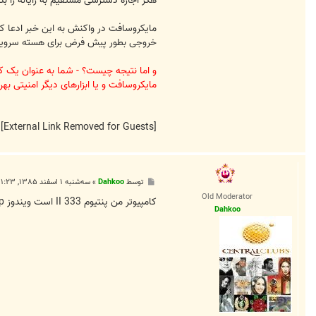
هکر اجازه دسترسی مستقیم به رایانه را بد
a
l
o
مایکروسافت در واکنش به این خبر ادعا کر
خروجی بطور پیش فرض برای هسته سرویس های ویندوز (Windows Services) تعریف شده است و آنها زمانی عمل می کنند که رفتار
مایکروسافت و یا ابزارهای دیگر امنیتی بهره
[External Link Removed for Guests]
پ
توسط
Dahkoo
»
سه‌شنبه ۱ اسفند ۱۳۸۵, ۱:۲۳ ق.ظ
س
Old Moderator
ت
کامپیوتر من پنتیوم II 333 است ویندوز xp به زور بالا میاد چه برسه به ویستا
Dahkoo