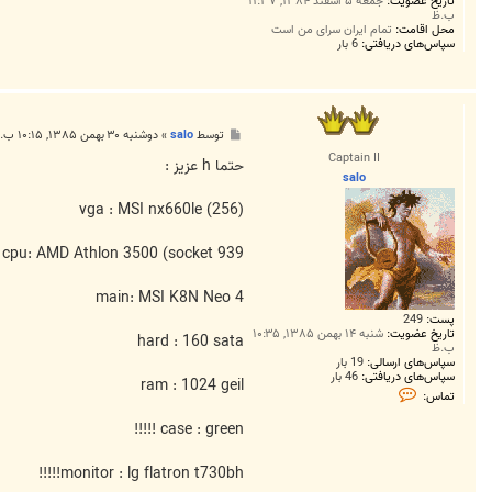
تاریخ عضویت:
جمعه ۵ اسفند ۱۳۸۴, ۱۱:۳۷
ب.ظ
محل اقامت:
تمام ایران سرای من است
سپاس‌های دریافتی:
6 بار
پ
توسط
salo
»
دوشنبه ۳۰ بهمن ۱۳۸۵, ۱۰:۱۵ ب.ظ
س
Captain II
ت
حتما h عزيز :
salo
(256) vga : MSI nx660le
cpu: AMD Athlon 3500 (socket 939
main: MSI K8N Neo 4
پست:
249
تاریخ عضویت:
شنبه ۱۴ بهمن ۱۳۸۵, ۱۰:۳۵
hard : 160 sata
ب.ظ
سپاس‌های ارسالی:
19 بار
سپاس‌های دریافتی:
46 بار
ram : 1024 geil
ت
تماس:
م
ا
case : green !!!!!
س
s
a
monitor : lg flatron t730bh!!!!!
l
o