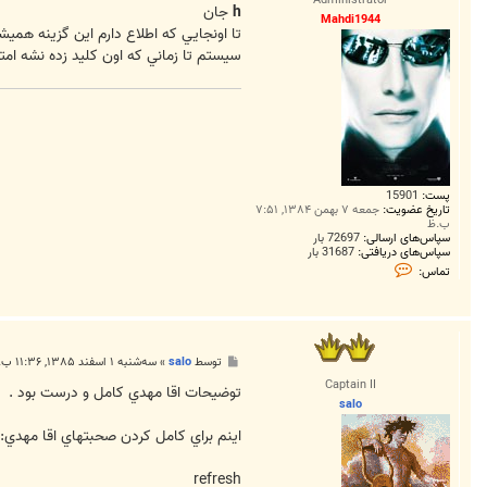
Administrator
ت
h
جان
Mahdi1944
تا اونجايي که اطلاع دارم اين گزينه هم
سيستم تا زماني که اون کليد زده نشه امتي
پست:
15901
تاریخ عضویت:
جمعه ۷ بهمن ۱۳۸۴, ۷:۵۱
ب.ظ
سپاس‌های ارسالی:
72697 بار
سپاس‌های دریافتی:
31687 بار
ت
تماس:
م
ا
س
M
a
h
پ
توسط
salo
»
سه‌شنبه ۱ اسفند ۱۳۸۵, ۱۱:۳۶ ب.ظ
d
س
i
Captain II
ت
توضيحات اقا مهدي کامل و درست بود .
1
salo
9
4
اينم براي کامل کردن صحبتهاي اقا مهدي:
4
refresh