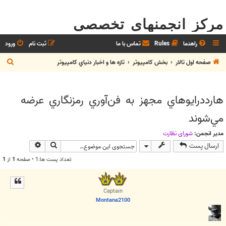
مرکز انجمنهای تخصصی
راهنما
Rules
تماس با ما
ثبت نام
ورود
ج
صفحه اول تالار
بخش كامپيوتر
تازه ها و اخبار دنياي کامپيوتر
س
ت
هارددرايوهاي مجهز به فن‌آوري رمزنگاري عرضه
ج
مي‌شوند
و
مدیر انجمن:
شوراي نظارت
جستجو
جستجوی پیش
ارسال پست
تعداد پست ها:1 • صفحه
1
از
1
Captain
Montana2100