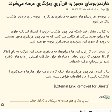
هارددرايوهاي مجهز به فن‌آوري رمزنگاري عرضه مي‌شوند
پ
دوشنبه ۲۱ اسفند ۱۳۸۵, ۱۱:۴۷ ب.ظ
س
ت
با عرضه‌ي‌ هارددرايوهاي مجهز به فن‌آوري رمزنگاري، عرصه براي دزدان اطلاعات
تنگ مي‌شود.
به گزارش بخش خبر شبكه فن آوري اطلاعات ايران، از ایسنا، لپ‌تاپ حاوي
‌هارددرايو جديد شركت آمريكايي سي‌گيت كه به فن‌آوري رمزنگاري مجهز هستند،‌
به زودي از سوي اين سازنده‌ي سخت‌افزار عرضه خواهند شد.
بر اساس اين گزارش،‌ اين هارددرايوها،‌ به فن‌آوري جديد اين شركت به نام Drive
Trust مجهزند كه براي ايجاد راه ساده‌اي براي حفاظت امنيتي از داده‌هاي ذخيره
شده در لپ‌تاپ عرضه شده‌اند.
بنا بر اعلام، فن‌آوري رمزنگاري براي تنگ كردن عرصه براي هكرها و جلوگيري از
مشكلات ناشي از درز اطلاعات طراحي شده است.
[External Link Removed for Guests]
.................... دنياي ديگري هم هست كه مي‌توان در آن آواز خواند ...................
ب
ا