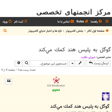
مرکز انجمنهای تخصصی
راهنما
Rules
تماس با ما
ثبت نام
ورود
ج
صفحه اول تالار
بخش كامپيوتر
تازه ها و اخبار دنياي کامپيوتر
س
ت
گوگل به پليس هند كمك مي‌كند
ج
و
مدیر انجمن:
شوراي نظارت
جستجو
جستجوی پیش
ارسال پست
تعداد پست ها:1 • صفحه
1
از
1
Old Moderator
gigi64
گوگل به پليس هند كمك مي‌كند