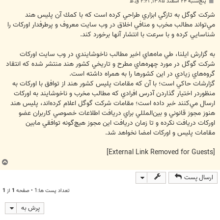
پ
پنج‌شنبه ۲۴ اسفند ۱۳۸۵, ۲:۲۱ ق.ظ
س
ت
شركت گوگل به تازگي ابزاري طراحي كرده است كه با كمك آن پليس هند
مي‌‏تواند مطالب مخرب و منافي اخلاق در وب سايت معروف و پرطرفدار اوركات را
شناسايي كرده و با سرعت با انتشار آنها برخورد كند.
به گزارش ايلنا، طي ماه‌‏هاي اخير مطالب ناخوشايندي در وب سايت اوركات
شركت گوگل در مورد چهره‌‏هاي مطرح و تاريخي كشور هند منتشر شده كه انتقاد
گروه‌‏هاي زيادي در اين كشورها را به همراه داشته است.
گزارشات حاكي است؛ با آن كه مقامات پليس كشور هند از توافق با اوركات به
منظوردر اختيار گذاردن آدرس افرادي كه مطالب مخرب و ناخوشايند به اوركات
ارسال مي‌‏كنند خبر داده است؛ مقامات شركت گوگل اعلام كرده‌‏اند، پليس هند
هنوز مجوز قانوني و بين‌‏المللي براي دريافت اطلاعات خصوصي كاربران عضو
اوركات دريافت نكرده و تا زمان دريافت اين مجوز هيچ‌‏گونه توافقي مابين
مقامات پليس و اوركات امضا نخواهد شد.
[External Link Removed for Guests]
ب
ا
ارسال پست
ل
ا
تعداد پست ها:1 • صفحه
1
از
1
پرش به