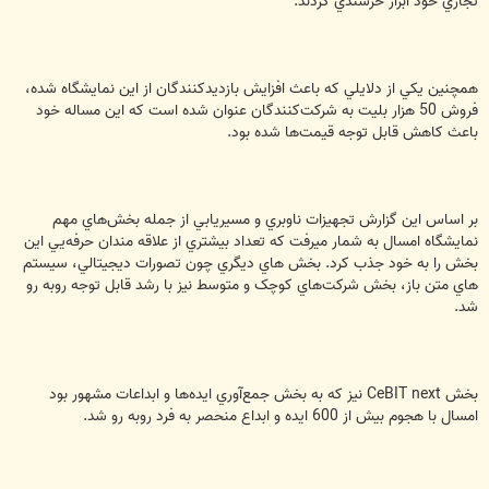
تجاري خود ابراز خرسندي كردند.
همچنين يكي از دلايلي كه باعث افزايش بازديدكنندگان از اين نمايشگاه شده،
فروش 50 هزار بليت به شركت‌كنندگان عنوان شده است كه اين مساله خود
باعث كاهش قابل توجه قيمت‌ها شده بود.
بر اساس اين گزارش تجهيزات ناوبري و مسيريابي از جمله بخش‌هاي مهم
نمايشگاه امسال به شمار ميرفت كه تعداد بيشتري از علاقه مندان حرفه‌يي اين
بخش را به خود جذب کرد. بخش هاي ديگري چون تصورات ديجيتالي، سيستم
هاي متن باز، بخش شرکت‌هاي کوچک و متوسط نيز با رشد قابل توجه روبه رو
شد.
بخش CeBIT next نيز که به بخش جمع‌آوري ايده‌ها و ابداعات مشهور بود
امسال با هجوم بيش از 600 ايده و ابداع منحصر به فرد روبه رو شد.