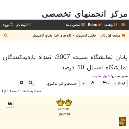
مرکز انجمنهای تخصصی
راهنما
Rules
تماس با ما
ثبت نام
ورود
ج
صفحه اول تالار
بخش كامپيوتر
تازه ها و اخبار دنياي کامپيوتر
س
ت
پايان نمايشگاه سبيت 2007؛ تعداد بازديدكنندگان
ج
نمايشگاه امسال 10 درصد
و
مدیر انجمن:
شوراي نظارت
جستجو
جستجوی پیش
ارسال پست
تعداد پست ها:1 • صفحه
1
از
1
Captain II
pejman