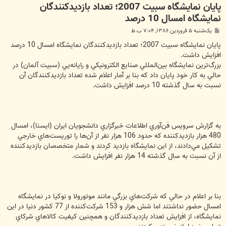
پايان نمايشگاه سبيت 2007؛ تعداد بازديدكنندگان
نمايشگاه امسال 10 درصد
پ
یک‌شنبه ۵ فروردین ۱۳۸۶, ۷:۰۴ ب.ظ
س
ت
پايان نمايشگاه سبيت 2007؛ تعداد بازديدكنندگان نمايشگاه امسال 10 درصد
افزايش داشت.
بزرگ‌ترين نمايشگاه بين‌المللي صنايع الكترونيكي و رايانه‌يي (سبيت آلمان) در
حالي به كار خود پايان داد كه بنا بر آمار اعلام شده تعداد بازديدكنندگان آن
نسبت به سال گذشته 10 درصد افزايش داشت.
به گزارش سرويس فن‌آوري اطلاعات خبرگزاري دانشجويان ايران (ايسنا)، امسال
480 هزار بازديدكننده كه حدود 106 هزار نفر از آن‌ها را توريست‌هاي خارجي
تشكيل مي‌دادند، از اين نمايشگاه بازديد كردند و شمار متخصصان بازديدكننده
از آن نسبت به سال گذشته 14 هزار نفر افزايش داشت.
بنا بر اعلام در حالي كه شركت‌هاي بزرگي مانند موتورولا و نوكيا در نمايشگاه
امسال حضور نداشتند اما شش هزار و 153 شركت‌كننده از 77 كشور دنيا در اين
نمايشگاه، از افزايش تعداد بازديدكنندگان و همچنين كيفيت كالا‌هاي شركاي