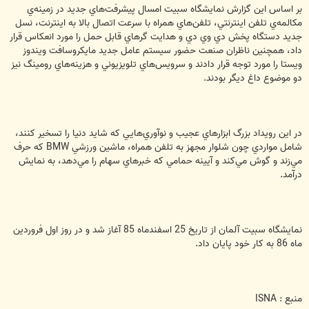
بر اساس اين گزارش نمايشگاه سبيت امسال پيشرفت‌هاي جديد در زمينه‌ي
مكالمه‌ي تلفن اينترنتي،‌ تلفن‌هاي همراه با سرعت اتصال بالا به اينترنت، نسل
جديد دستگاه پخش دي وي دي و هدايت گرهاي قابل حمل را مورد انعكاس قرار
داد، همچنين ناظران صنعت حضور سيستم عامل جديد مايكروسافت ويندوز
ويستا را مورد توجه قرار دادند و سرويس‌هاي تلويزيوني و هزينه‌هاي رومينگ نيز
دو موضوع داغ ديگر بودند.
در اين رويداد بزرگ ابزارهاي عجيب و نوآوري‌هايي كه شايد دنيا را تسخير كنند،‌
شامل مواردي چون شلوار مجهز به تلفن همراه،‌ ماشين ورزشي BMW كه حرف
مي‌زند و گوش مي‌كند و آيينه حمامي‌ كه خبرهاي سهام را مي‌دهد، به نمايش
درآمد.
نمايشگاه سبيت آلمان از تاريخ 25 اسفندماه 85 آغاز شد و در روز اول فروردين
ماه 86 به كار خود پايان داد.
منبع : ISNA