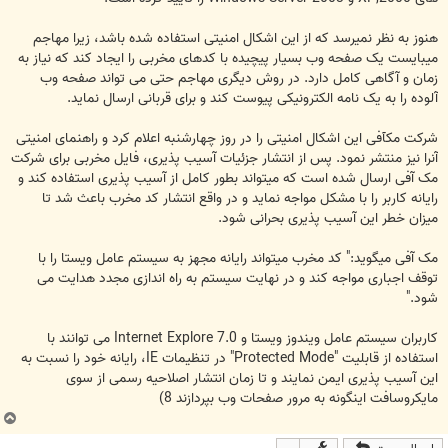
هنوز به نظر نمیرسد که از این اشکال امنیتی استفاده شده باشد، زیرا مهاجم
میبایست یک صفحه وب بسیار پیچیده با کدهای مخربی را ایجاد کند که نیاز به
زمان و آگاهی کامل دارد. در روش دیگری مهاجم حتی می تواند صفحه وب
آلوده را به یک نامه الکترونیکی پیوست کند و برای قربانی ارسال نماید.
شرکت مکآفی این اشکال امنیتی را در روز چهارشنبه اعلام کرد و راهنمای امنیتی
آنرا نیز منتشر نمود. پس از انتشار جزئیات آسیب پذیری، فایل مخربی برای شرکت
مک آفی ارسال شده است که میتواند بطور کامل از آسیب پذیری استفاده کند و
رایانه کاربر را با مشکل مواجه نماید و در واقع انتشار کد مخرب باعث شد تا
میزان خطر این آسیب پذیری بحرانی شود.
مک آفی میگوید:" کد مخرب میتواند رایانه مجهز به سیستم عامل ویستا را با
توقف اجباری مواجه کند و در نهایت سیستم به راه اندازی مجدد هدایت می
شود."
کاربران سیستم عامل ویندوز ویستا و Internet Explore 7.0 می توانند با
استفاده از قابلیت "Protected Mode" در تنظیمات IE، رایانه خود را نسبت به
این آسیب پذیری ایمن نمایند و تا زمان انتشار اصلاحیه رسمی از سوی
مایکروسافت اینگونه به مرور صفحات وب بپردازند 8)
ب
ا