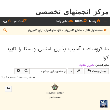
مرکز انجمنهای تخصصی
راهنما
Rules
تماس با ما
ثبت نام
ورود
ج
صفحه اول تالار
بخش كامپيوتر
تازه ها و اخبار دنياي کامپيوتر
س
ت
مایکروسافت آسیب پذیری امنیتی ویستا را تایید
ج
کرد
و
مدیر انجمن:
شوراي نظارت
جستجو
جستجوی پیش
ارسال پست
تعداد پست ها:1 • صفحه
1
از
1
Novice Poster
parisa-m