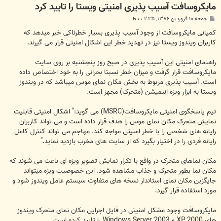
مایکروسافت آسیب پذیری امنیتی ویستا را تایید کرد
پ
جمعه ۱۰ فروردین ۱۳۸۶, ۲:۳۵ ب.ظ
س
ت
کمپانی مایکروسافت از وجود آسیب پذیری بسیار خطرناکی خبر میدهد که
کاربران ویندوز ویستا نیز در تهدید خطر این اشکال امنیتی قرار می گیرند.
راهنمای امنیتی این آسیب پذیری در صبح روز پنجشنبه بر روی سایت
مایکروسافت قرار گرفت و میزان خطر نسبتا بحرانی را به خود اختصاص داده
است. آسیب پذیری مربوط به بخش مکان نمای موس میباشد که در ویندوز
ویستا به ابزار ویژه انیمیشن (متحرک) مجهز است.
تیم پاسخگوی امنیتی مایکروسافت(MSRC) می گوید:" اشکال امنیتی قابلیت
نمایش متحرک مکان نمای موس را هدف قرار داده است و می تواند کاربران
رایانه های شخصی را با خطر امنیتی مواجه کند. مهاجم می تواند کنترل کامل
رایانه فردی را در اختیار بگیرد که از سایت های مخرب بازدید نماید."
مکان نماهای متحرک در واقع با تکرار نمایش تصویر ویژه ای باعث می شوند که
مکان نما بطور متحرک و جذاب مشاهده شود. این خصوصیت ویژه میتواند
جایگزین مکان نمای استاندار نسخه های متفاوت سیستم عامل ویندوز شود و
مورد استفاده قرار گیرد.
مایکروسافت وجود مشکل امنیتی در فایل اجرایی مکان نمای متحرک ویندوز
های 2000,XP و Windows Server 2003 را تایید کرده است.